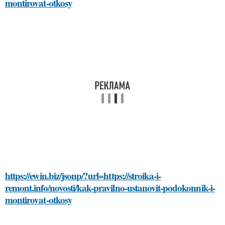
montirovat-otkosy
https://ewin.biz/jsonp/?url=https://stroika-i-
remont.info/novosti/kak-pravilno-ustanovit-podokonnik-i-
montirovat-otkosy