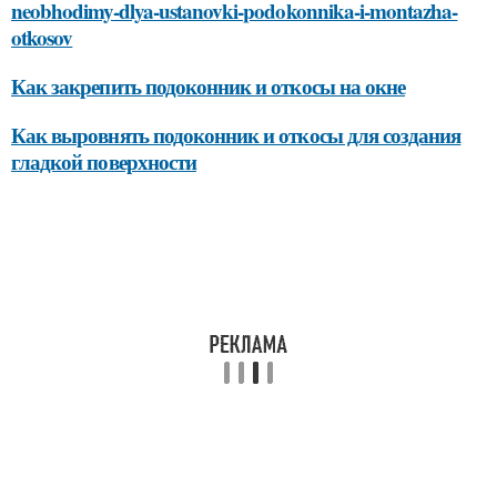
neobhodimy-dlya-ustanovki-podokonnika-i-montazha-
otkosov
Как закрепить подоконник и откосы на окне
Как выровнять подоконник и откосы для создания
гладкой поверхности