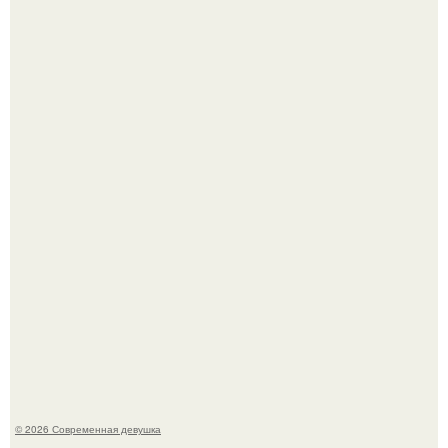
У юли Гаврилиной снова случился конфликт с комиком
Ильей Соболевым.
Рацион 1400 калорий.
© 2026 Современная девушка