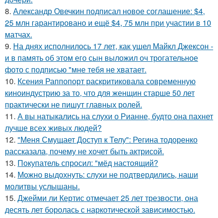
8.
Александр Овечкин подписал новое соглашение: $4,
25 млн гарантировано и ещё $4, 75 млн при участии в 10
матчах.
9.
На днях исполнилось 17 лет, как ушел Майкл Джексон -
и в память об этом его сын выложил оч трогательное
фото с подписью "мне тебя не хватает.
10.
Ксения Раппопорт раскритиковала современную
киноиндустрию за то, что для женщин старше 50 лет
практически не пишут главных ролей.
11.
А вы натыкались на слухи о Рианне, будто она пахнет
лучше всех живых людей?
12.
"Меня Смущает Доступ к Телу": Регина тодоренко
рассказала, почему не хочет быть актрисой.
13.
Покупатель спросил: "мёд настоящий?
14.
Можно выдохнуть: слухи не подтвердились, наши
молитвы услышаны.
15.
Джейми ли Кертис отмечает 25 лет трезвости, она
десять лет боролась с наркотической зависимостью.