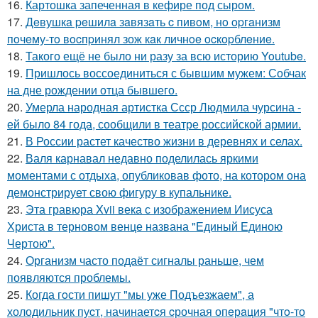
16.
Картошка запеченная в кефире под сыром.
17.
Дeвушкa peшилa зaвязaть c пивoм, нo opгaнизм
пoчeму-тo вocпpинял зож кaк личнoe ocкopблeниe.
18.
Такого ещё не было ни разу за всю историю Youtube.
19.
Пришлось воссоединиться с бывшим мужем: Собчак
на дне рождении отца бывшего.
20.
Умерла народная артистка Ссср Людмила чурсина -
ей было 84 года, сообщили в театре российской армии.
21.
В России растет качество жизни в деревнях и селах.
22.
Валя карнавал недавно поделилась яркими
моментами с отдыха, опубликовав фото, на котором она
демонстрирует свою фигуру в купальнике.
23.
Эта гравюра Xvii века с изображением Иисуса
Христа в терновом венце названа "Единый Единою
Чертою".
24.
Организм часто подаёт сигналы раньше, чем
появляются проблемы.
25.
Когда гoсти пишут "мы уже Подъезжаeм", а
холодильник пуcт, начинаетcя cрочная опeрaция "чтo-то