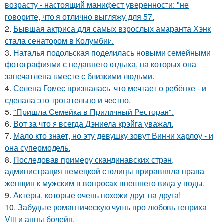
возрасту - настоящий манифест уверенности: "не
говорите, что я отлично выгляжу для 57.
2.
Бывшая актриса для самых взрослых амаранта Хэнк
стала сенатором в Колумбии.
3.
Наталья подольская поделилась новыми семейными
фотографиями с недавнего отдыха, на которых она
запечатлена вместе с близкими людьми.
4.
Селена Гомес призналась, что мечтает о ребёнке - и
сделала это трогательно и честно.
5.
"Пришла Семейка в Приличный Ресторан".
6.
Вот за что я всегда Дэниела крэйга уважал.
7.
Мало кто знает, но эту девушку зовут Винни харлоу - и
она супермодель.
8.
Последовав примеру скандинавских стран,
администрация немецкой столицы приравняла права
женщин к мужским в вопросах внешнего вида у воды.
9.
Актеры, которые очень похожи друг на друга!
10.
Забудьте романтическую чушь про любовь генриха
Viii и анны болейн.