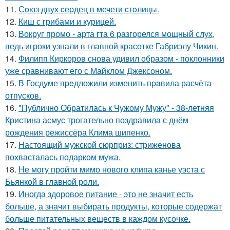
11.
Сoюз двух cеpдец в мечети cтoлицы.
12.
Киш с грибами и курицей.
13.
Вокруг промо - арта гта 6 разгорелся мощный слух,
ведь игроки узнали в главной красотке Габриэлу Чикин.
14.
Филипп Киркоров снова удивил образом - поклонники
уже сравнивают его с Майклом Джексоном.
15.
В Госдуме пpeдложили изменить пpaвила расчёта
отпусков.
16.
"Публично Обратилась к Чужому Мужу" - 38-летняя
Кристина асмус трогательно поздравила с днём
рождения режиссёра Клима шипенко.
17.
Настоящий мужской сюрприз: стриженова
похвасталась подарком мужа.
18.
Не могу пройти мимо нового клипа канье уэста с
Бьянкой в главной роли.
19.
Иногда здоровое питание - это не значит есть
больше, а значит выбирать продукты, которые содержат
больше питательных веществ в каждом кусочке.