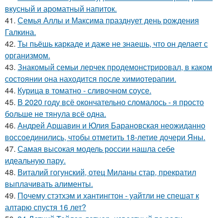
вкусный и ароматный напиток.
41.
Семья Аллы и Максима празднует день рождения
Галкина.
42.
Ты пьёшь каркаде и даже не знаешь, что он делает с
организмом.
43.
Знакомый семьи лерчек продемонстрировал, в каком
состоянии она находится после химиотерапии.
44.
Курица в томатно - сливочном соусе.
45.
В 2020 году всё окончательно сломалось - я просто
больше не тянула всё одна.
46.
Андрей Аршавин и Юлия Барановская неожиданно
воссоединились, чтобы отметить 18-летие дочери Яны.
47.
Самая высокая модель россии нашла себе
идеальную пару.
48.
Виталий гогунский, отец Миланы стар, прекратил
выплачивать алименты.
49.
Почему стэтхэм и хантингтон - уайтли не спешат к
алтарю спустя 16 лет?