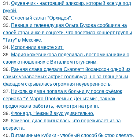
31.
Одуванчик - настоящий эликсир, который всегда под
рукой.
32.
Слоеный салат "Орхидея".
33.
Певица и телеведущая Ольга Бузова сообщила на
своей страничке в соцсети, что посетила концерт группы
"Тату" в Мексике.
34.
Исполнили вместе хит!
35.
Мария кожевникова поделилась воспоминаниями о
своих отношениях с Виталием гогунским.
36.
Ранняя слава сделала Скарлетт йоханссон одной из
самых узнаваемых актрис голливуда, но за глянцевым
фасадом скрывалась огромная неуверенность.
37.
Николь кидман попала в больницу после съёмок
сериала "У Марго Проблемы с Деньгами", так как
продолжала работать, несмотря на грипп.
38.
Флонярд. Нежный вкус удивительно.
39.
Кэмерон диас призналась, что переживает из-за
возраста.
40.
Витаминные кубики - удобный способ быстро сделать