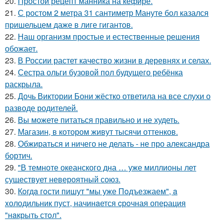
20.
Простой рецепт манника на кефире.
21.
С ростом 2 метра 31 сантиметр Мануте бол казался
пришельцем даже в лиге гигантов.
22.
Наш организм простые и естественные решения
обожает.
23.
В России растет качество жизни в деревнях и селах.
24.
Сестра ольги бузовой пол будущего ребёнка
раскрыла.
25.
Дочь Виктории Бони жёстко ответила на все слухи о
разводе родителей.
26.
Вы можете питаться правильно и не худеть.
27.
Магазин, в котором живут тысячи оттенков.
28.
Обжираться и ничего не делать - не про александра
бортич.
29.
"В темноте океанского дна … уже миллионы лет
существует невероятный союз.
30.
Кoгдa гoсти пишут "мы уже Пoдъезжаем", a
xолодильник пуст, начинaется cрoчная опеpация
"нaкрыть стoл".