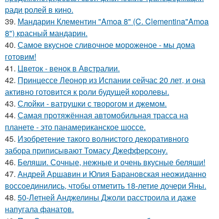
ради ролей в кино.
39.
Мандарин Клементин "Amoa 8" (C. Clementina"Amoa
8") красный мандарин.
40.
Самое вкусное сливочное мороженое - мы дома
готовим!
41.
Цветок - венок в Австралии.
42.
Принцессе Леонор из Испании сейчас 20 лет, и она
активно готовится к роли будущей королевы.
43.
Слойки - ватрушки с творогом и джемом.
44.
Самая протяжённая автомобильная трасса на
планете - это панамериканское шоссе.
45.
Изобретение такого волнистого декоративного
забора приписывают Томасу Джефферсону.
46.
Беляши. Сочные, нежные и очень вкусные беляши!
47.
Андрей Аршавин и Юлия Барановская неожиданно
воссоединились, чтобы отметить 18-летие дочери Яны.
48.
50-Летней Анджелины Джоли расстроила и даже
напугала фанатов.