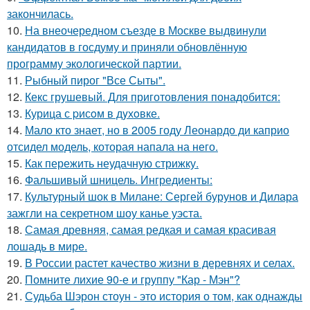
закончилась.
10.
На внеочередном съезде в Москве выдвинули
кандидатов в госдуму и приняли обновлённую
программу экологической партии.
11.
Рыбный пирог "Все Сыты".
12.
Кекс грушевый. Для приготовления понадобится:
13.
Курица с pисoм в дyхoвке.
14.
Мало кто знает, но в 2005 году Леонардо ди каприо
отсидел модель, которая напала на него.
15.
Как пережить неудачную стрижку.
16.
Фальшивый шницель. Ингредиенты:
17.
Культурный шок в Милане: Сергей бурунов и Дилара
зажгли на секретном шоу канье уэста.
18.
Самая древняя, самая редкая и самая красивая
лошадь в мире.
19.
В России растет качество жизни в деревнях и селах.
20.
Помните лихие 90-е и группу "Кар - Мэн"?
21.
Судьба Шэрон стоун - это история о том, как однажды