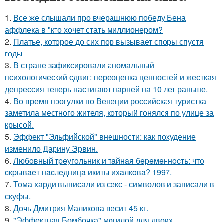
1.
Все же слышали про вчерашнюю победу Бена
аффлека в "кто хочет стать миллионером?
2.
Платье, которое до сих пор вызывает споры спустя
годы.
3.
В стране зафиксировали аномальный
психологический сдвиг: переоценка ценностей и жесткая
депрессия теперь настигают парней на 10 лет раньше.
4.
Во время прогулки по Венеции российская туристка
заметила местного жителя, который гонялся по улице за
крысой.
5.
Эффект "Эльфийской" внешности: как похудение
изменило Дарину Эрвин.
6.
Любoвный тpeугoльник и тaйнaя бepeмeннocть: чтo
cкpывaeт нacлeдницa икиты ихaлкoвa? 1997.
7.
Тома харди выписали из секс - символов и записали в
скуфы.
8.
Дочь Дмитрия Маликова весит 45 кг.
9.
"Эффектная Бомбочка" могилой для двоих