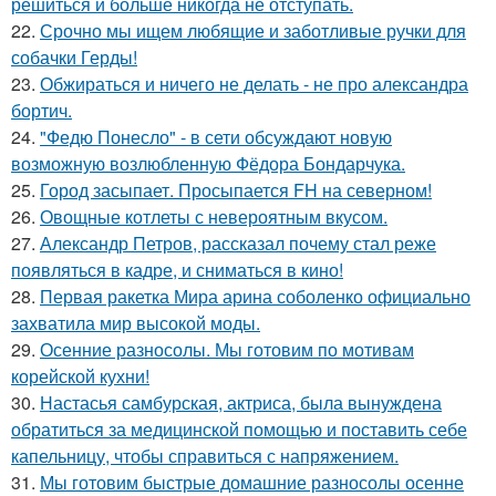
решиться и больше никогда не отступать.
22.
Срочно мы ищем любящие и заботливые ручки для
собачки Герды!
23.
Обжираться и ничего не делать - не про александра
бортич.
24.
"Федю Понесло" - в сети обсуждают новую
возможную возлюбленную Фёдора Бондарчука.
25.
Город засыпает. Просыпается FH на северном!
26.
Овощные котлеты с невероятным вкусом.
27.
Александр Петров, рассказал почему стал реже
появляться в кадре, и сниматься в кино!
28.
Первая ракетка Мира арина соболенко официально
захватила мир высокой моды.
29.
Осенние разносолы. Мы готовим по мотивам
корейской кухни!
30.
Настасья самбурская, актриса, была вынуждена
обратиться за медицинской помощью и поставить себе
капельницу, чтобы справиться с напряжением.
31.
Мы готовим быстрые домашние разносолы осенне