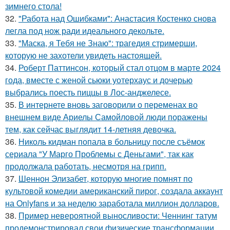
зимнего стола!
32.
"Работа над Ошибками": Анастасия Костенко снова
легла под нож ради идеального декольте.
33.
"Маска, я Тебя не Знаю": трагедия стримерши,
которую не захотели увидеть настоящей.
34.
Роберт Паттинсон, который стал отцом в марте 2024
года, вместе с женой сьюки уотерхаус и дочерью
выбрались поесть пиццы в Лос-анджелесе.
35.
В интернете вновь заговорили о переменах во
внешнем виде Ариелы Самойловой люди поражены
тем, как сейчас выглядит 14-летняя девочка.
36.
Николь кидман попала в больницу после съёмок
сериала "У Марго Проблемы с Деньгами", так как
продолжала работать, несмотря на грипп.
37.
Шеннон Элизабет, которую многие помнят по
культовой комедии американский пирог, создала аккаунт
на Onlyfans и за неделю заработала миллион долларов.
38.
Пример невероятной выносливости: Ченнинг татум
продемонстрировал свои физические трансформации