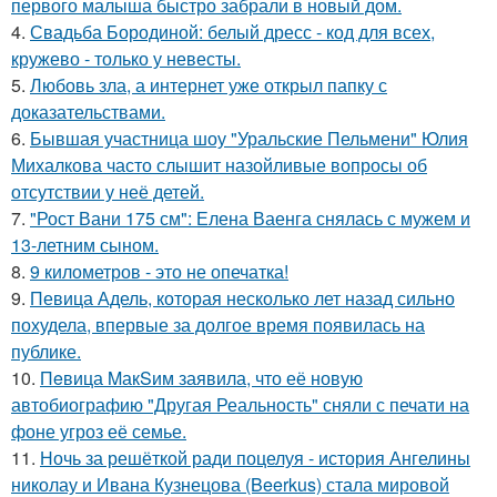
первого малыша быстро забрали в новый дом.
4.
Свадьба Бородиной: белый дресс - код для всех,
кружево - только у невесты.
5.
Любовь зла, а интернет уже открыл папку с
доказательствами.
6.
Бывшая участница шоу "Уральские Пельмени" Юлия
Михалкова часто слышит назойливые вопросы об
отсутствии у неё детей.
7.
"Рост Вани 175 см": Елена Ваенга снялась с мужем и
13-летним сыном.
8.
9 километров - это не опечатка!
9.
Певица Адель, которая несколько лет назад сильно
похудела, впервые за долгое время появилась на
публике.
10.
Пeвица MакSим заявила, что её новую
автобиографию "Другая Реальность" сняли с печати на
фоне угроз её семье.
11.
Ночь за решёткой ради поцелуя - история Ангелины
николау и Ивана Кузнецова (Beerkus) стала мировой