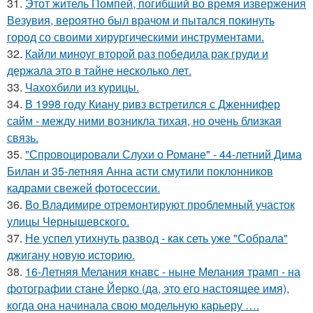
31.
Этот житель Помпей, погибший во время извержения
Везувия, вероятно был врачом и пытался покинуть
город со своими хирургическими инструментами.
32.
Кайли миноуг второй раз победила рак груди и
держала это в тайне несколько лет.
33.
Чахохбили из курицы.
34.
В 1998 году Киану ривз встретился с Дженнифер
сайм - между ними возникла тихая, но очень близкая
связь.
35.
"Спровоцировали Слухи о Романе" - 44-летний Дима
Билан и 35-летняя Анна асти смутили поклонников
кадрами свежей фотосессии.
36.
Во Владимире отремонтируют проблемный участок
улицы Чернышевского.
37.
Не успел утихнуть развод - как сеть уже "Собрала"
джигану новую историю.
38.
16-Летняя Мелания кнавс - ныне Мелания трамп - на
фотографии стане Йерко (да, это его настоящее имя),
когда она начинала свою модельную карьеру ….