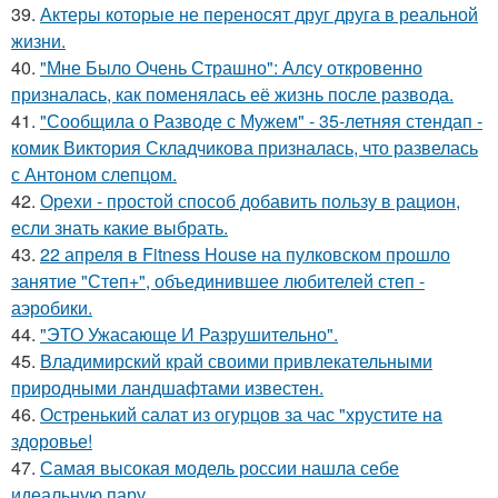
39.
Актеры которые не переносят друг друга в реальной
жизни.
40.
"Мне Было Очень Страшно": Алсу откровенно
призналась, как поменялась её жизнь после развода.
41.
"Сообщила о Разводе с Мужем" - 35-летняя стендап -
комик Виктория Складчикова призналась, что развелась
с Антоном слепцом.
42.
Орехи - простой способ добавить пользу в рацион,
если знать какие выбрать.
43.
22 апреля в Fitness House на пулковском прошло
занятие "Степ+", объединившее любителей степ -
аэробики.
44.
"ЭТО Ужасающе И Разрушительно".
45.
Владимирский край своими привлекательными
природными ландшафтами известен.
46.
Остренький салат из огурцов за час "хрустите нa
здоровье!
47.
Самая высокая модель россии нашла себе
идеальную пару.