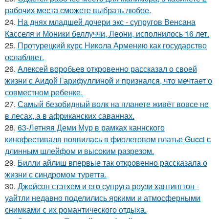
рабочих места сможете выбрать любое.
24.
На днях младшей дочери экс - супругов Венсана
Касселя и Моники беллуччи, Леони, исполнилось 16 лет.
25.
Протурецкий курс Никола Армению как государство
ослабляет.
26.
Алексей воробьев откровенно рассказал о своей
жизни с Аидой Гарифуллиной и признался, что мечтает о
совместном ребенке.
27.
Самый безобидный волк на планете живёт вовсе не
в лесах, а в африканских саваннах.
28.
63-Летняя Деми Мур в рамках каннского
кинофестиваля появилась в фиолетовом платье Gucci с
длинным шлейфом и высоким разрезом.
29.
Билли айлиш впервые так откровенно рассказала о
жизни с синдромом туретта.
30.
Джейсон стэтхем и его супруга роузи хантингтон -
уайтли недавно поделились яркими и атмосферными
снимками с их романтического отдыха.