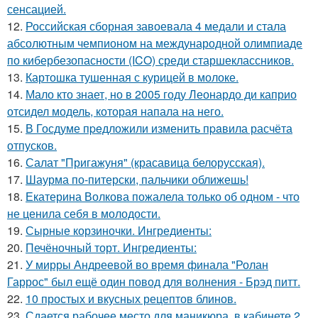
сенсацией.
12.
Российская сборная завоевала 4 медали и стала
абсолютным чемпионом на международной олимпиаде
по кибербезопасности (ICO) среди старшеклассников.
13.
Картошка тушенная с курицей в молоке.
14.
Мало кто знает, но в 2005 году Леонардо ди каприо
отсидел модель, которая напала на него.
15.
В Госдуме пpeдложили изменить пpaвила расчёта
отпусков.
16.
Салат "Пригажуня" (красавица белорусская).
17.
Шаурма по-питерски, пальчики оближешь!
18.
Екатерина Волкова пожалела только об одном - что
не ценила себя в молодости.
19.
Сырные корзиночки. Ингредиенты:
20.
Печёночный торт. Ингредиенты:
21.
У мирры Андреевой во время финала "Ролан
Гаррос" был ещё один повод для волнения - Брэд питт.
22.
10 простых и вкусных рецептов блинов.
23.
Сдается рабочее место для маникюра, в кабинете 2