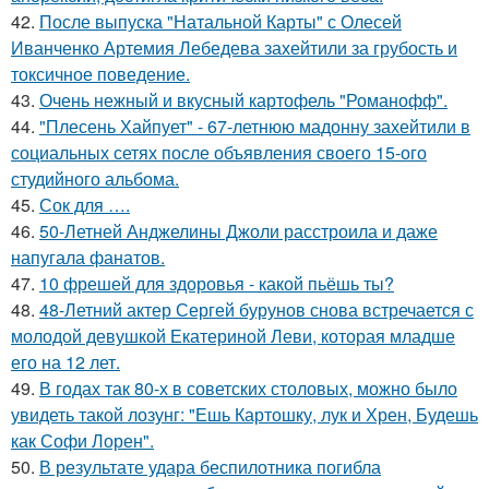
42.
После выпуска "Натальной Карты" с Олесей
Иванченко Артемия Лебедева захейтили за грубость и
токсичное поведение.
43.
Очень нежный и вкусный картофель "Романофф".
44.
"Плесень Хайпует" - 67-летнюю мадонну захейтили в
социальных сетях после объявления своего 15-ого
студийного альбома.
45.
Сок для ….
46.
50-Летней Анджелины Джоли расстроила и даже
напугала фанатов.
47.
10 фрешей для здоровья - какой пьёшь ты?
48.
48-Летний актер Сергей бурунов снова встречается с
молодой девушкой Екатериной Леви, которая младше
его на 12 лет.
49.
В годах так 80-х в советских столовых, можно было
увидеть такой лозунг: "Ешь Картошку, лук и Хрен, Будешь
как Софи Лорен".
50.
В результате удара беспилотника погибла