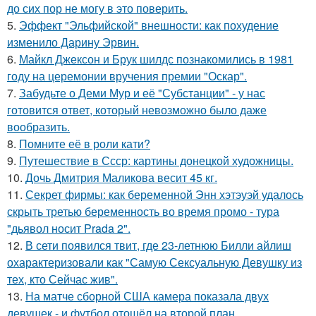
до сих пор не могу в это поверить.
5.
Эффект "Эльфийской" внешности: как похудение
изменило Дарину Эрвин.
6.
Майкл Джексон и Брук шилдс познакомились в 1981
году на церемонии вручения премии "Оскар".
7.
Забудьте о Деми Мур и её "Субстанции" - у нас
готовится ответ, который невозможно было даже
вообразить.
8.
Помните её в роли кати?
9.
Путешествие в Ссср: картины донецкой художницы.
10.
Дочь Дмитрия Маликова весит 45 кг.
11.
Секрет фирмы: как беременной Энн хэтэуэй удалось
скрыть третью беременность во время промо - тура
"дьявол носит Prada 2".
12.
В сети появился твит, где 23-летнюю Билли айлиш
охарактеризовали как "Самую Сексуальную Девушку из
тех, кто Сейчас жив".
13.
На матче сборной США камера показала двух
девушек - и футбол отошёл на второй план.