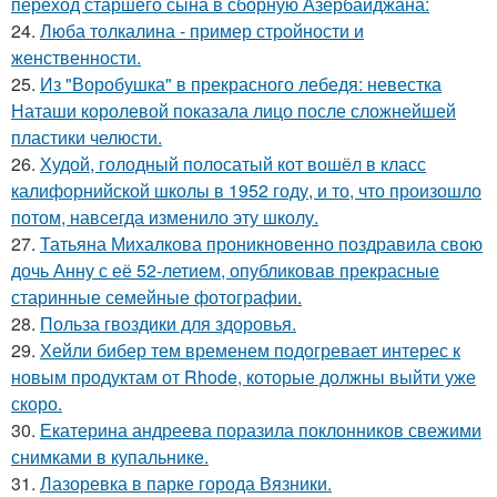
переход старшего сына в сборную Азербайджана:
24.
Люба толкалина - пример стройности и
женственности.
25.
Из "Воробушка" в прекрасного лебедя: невестка
Наташи королевой показала лицо после сложнейшей
пластики челюсти.
26.
Худой, голодный полосатый кот вошёл в класс
калифорнийской школы в 1952 году, и то, что произошло
потом, навсегда изменило эту школу.
27.
Татьяна Михалкова проникновенно поздравила свою
дочь Анну с её 52-летием, опубликовав прекрасные
старинные семейные фотографии.
28.
Польза гвоздики для здоровья.
29.
Хейли бибер тем временем подогревает интерес к
новым продуктам от Rhode, которые должны выйти уже
скоро.
30.
Екатерина андреева поразила поклонников свежими
снимками в купальнике.
31.
Лазоревка в парке города Вязники.