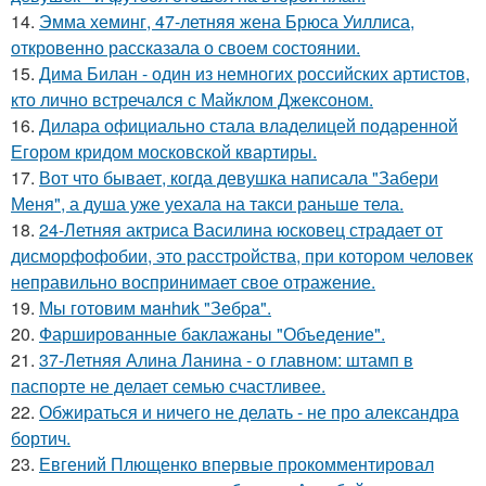
14.
Эмма хеминг, 47-летняя жена Брюса Уиллиса,
откровенно рассказала о своем состоянии.
15.
Дима Билан - один из немногих российских артистов,
кто лично встречался с Майклом Джексоном.
16.
Дилара официально стала владелицей подаренной
Егором кридом московской квартиры.
17.
Вот что бывает, когда девушка написала "Забери
Меня", а душа уже уехала на такси раньше тела.
18.
24-Летняя актриса Василина юсковец страдает от
дисморфофобии, это расстройства, при котором человек
неправильно воспринимает свое отражение.
19.
Мы готовим мaнhиk "Зeбpa".
20.
Фаршированные баклажаны "Объедение".
21.
37-Летняя Алина Ланина - о главном: штамп в
паспорте не делает семью счастливее.
22.
Обжираться и ничего не делать - не про александра
бортич.
23.
Евгений Плющенко впервые прокомментировал