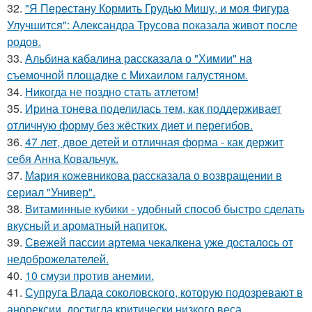
32.
"Я Перестану Кормить Грудью Мишу, и моя Фигура
Улучшится": Александра Трусова показала живот после
родов.
33.
Альбина кабалина рассказала о "Химии" на
съемочной площадке с Михаилом галустяном.
34.
Никогда не поздно стать атлетом!
35.
Ирина тонева поделилась тем, как поддерживает
отличную форму без жёстких диет и перегибов.
36.
47 лет, двое детей и отличная форма - как держит
себя Анна Ковальчук.
37.
Мария кожевникова рассказала о возвращении в
сериал "Универ".
38.
Витаминные кубики - удобный способ быстро сделать
вкусный и ароматный напиток.
39.
Свежей пассии артема чекалкена уже досталось от
недоброжелателей.
40.
10 смузи против анемии.
41.
Супруга Влада соколовского, которую подозревают в
анорексии, достигла критически низкого веса.