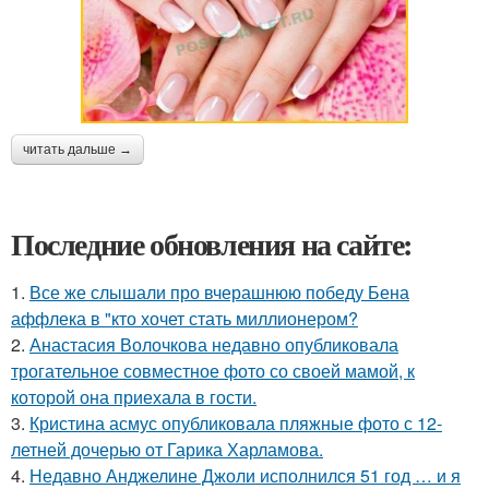
читать дальше →
Последние обновления на сайте:
1.
Все же слышали про вчерашнюю победу Бена
аффлека в "кто хочет стать миллионером?
2.
Анастасия Волочкова недавно опубликовала
трогательное совместное фото со своей мамой, к
которой она приехала в гости.
3.
Кристина асмус опубликовала пляжные фото с 12-
летней дочерью от Гарика Харламова.
4.
Недавно Анджелине Джоли исполнился 51 год … и я