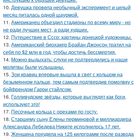
10.
Девушка провела необычный эксперимент и целый
месяц питалась одной шаурмой.
11.
Американец объездил стадионы по всему миру - но
не ради лучших мест, а ради худших.
12.
Путешествие в Ссср: картины донецкой художницы.
13.
Американский биохакер Брайан Джонсон тратил на
себя по $2 млн в год, чтобы достичь бессмертия.
14.
Можно выдыхать: слухи не подтвердились и наши
молитвы были услышаны.
15.
Зои кравиц впервые вышла в свет с кольцом на
безымянном пальце, тем самым подтвердив помолвку с
бойфрендом Гарри стайлсом.
16.
Голливудские звёзды, которые выглядят как боги,
используют это!
17.
Песочные кольца с орехами по госту.
18.
Старшему сыну Елены перминовой и миллиардера
Александра Лебедева Никите исполнилось 17 лет.
19.
Женщина похудела на 125 килограмм после развода