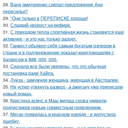
28.
Ваня дмитриенко сделал предложение Ане
пересильд?
29.
"Они только в ПЕРЕПИСКЕ хороши!
30.
Сладкий хворост на кефире.
31.
С приходом тепла спортивная жизнь становится еще
активнее - и это нас только радует.
32.
Ганвест объявил себя самым богатым рэпером в
стране и в подтверждение показал криптокошелёк с
балансом в $88, 000, 000.
33.
Сначала все были уверены, что это обычная
постановка ради Хайпа.
34.
Луиза - замужняя женщина, живущая в Австралии.
35.
Не успел утихнуть развод - а джигану уже приписали
новый роман.
36.
Кристина асмус и Маш милаш снова удивили
подписчиков новым совместным появлением.
37.
Меган появилась в красном наряде - и допустила
ошибку.
38.
Бьянка цензори удивила всех - и на этот раз не