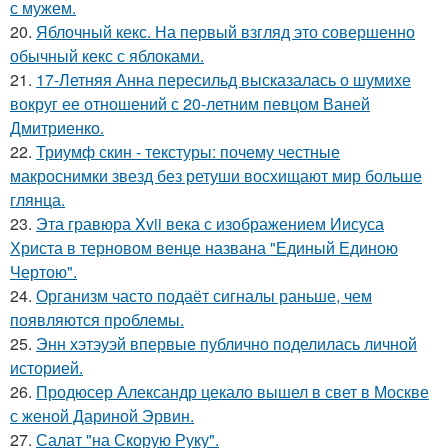
с мужем.
20.
Яблочный кекс. На первый взгляд это совершенно
обычный кекс с яблоками.
21.
17-Летняя Анна пересильд высказалась о шумихе
вокруг ее отношений с 20-летним певцом Ваней
Дмитриенко.
22.
Триумф скин - текстуры: почему честные
макроснимки звезд без ретуши восхищают мир больше
глянца.
23.
Эта гравюра Xvii века с изображением Иисуса
Христа в терновом венце названа "Единый Единою
Чертою".
24.
Организм часто подаёт сигналы раньше, чем
появляются проблемы.
25.
Энн хэтэуэй впервые публично поделилась личной
историей.
26.
Продюсер Александр цекало вышел в свет в Москве
с женой Дариной Эрвин.
27.
Салат "на Скорую Руку".