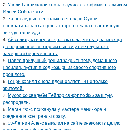
2.
У юли Гаврилиной снова случился конфликт с комиком
Ильей Соболевым.
3.
За последние несколько лет сидни Суини
превратилась из актрисы второго плана в настоящую
звезду голливуда.
4.
Айза лилуна впервые рассказала, что за два месяца
до беременности вторым сыном у неё случилась
замершая беременность.
5.
Павел прилучный решил закрыть тему домашнего
насилия, пустив в ход козырь из своего спортивного
прошлого.
6.
Генри кавилл снова вдохновляет - и не только
зрителей.
7.
Мусор со свадьбы Тейлор свифт по $25 за штуку
распродали.
8.
Меган Фокс психанула у мастера маникюра и
соединила все тренды сразу.
9.
33-Летний Алекс выкатил на сайте знакомств целую
инструкцию к будущей девушке.