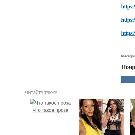
https:
https:
https:
Категори
Понр
Читайте также
Что такое проза