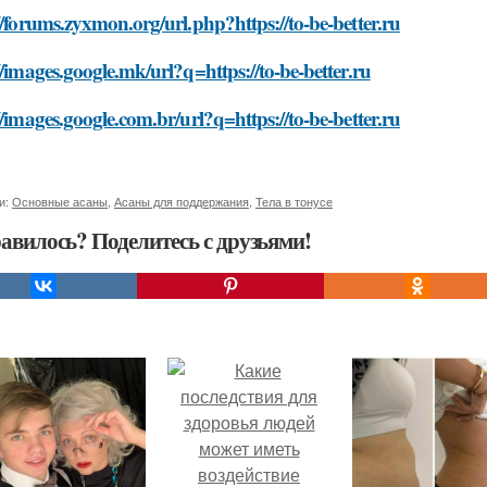
//forums.zyxmon.org/url.php?https://to-be-better.ru
//images.google.mk/url?q=https://to-be-better.ru
//images.google.com.br/url?q=https://to-be-better.ru
и:
Основные асаны
,
Асаны для поддержания
,
Тела в тонусе
авилось? Поделитесь с друзьями!