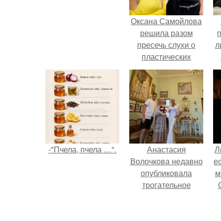
Оксана Самойлова
решила разом
пресечь слухи о
л
пластических
операциях и
п
публично
прояснила
ситуацию.
-"Пчела, пчела …".
Анастасия
Л
Волочкова недавно
е
опубликовала
м
трогательное
совместное фото
со своей мамой, к
которой она