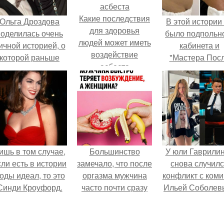
Какие последствия
Ольга Дроздова
В этой истории
для здоровья
поделилась очень
было подпольн
людей может иметь
ичной историей, о
кабинета и
воздействие
которой раньше
"Мастера Пос
асбеста
очти не говорила.
Двухнедельн
Курсов".
ишь в том случае,
Большинство
У юли Гаврили
сли есть в истории
замечало, что после
снова случил
оды идеал, то это
оргазма мужчина
конфликт с ком
Синди Кроуфорд.
часто почти сразу
Ильей Соболев
теряет
возбуждение, тогда
как женщина может