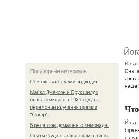
Йог
Йога 
Она п
Популярные материалы
состо
Специи - что к чему подходит.
наше 
Майкл Джексон и Брук шилдс
познакомились в 1981 году на
Что
церемонии вручения премии
"Оскар".
Йога 
5 рецептов домашнего лимонада.
(пран
Платье худи с капюшоном: список
попул