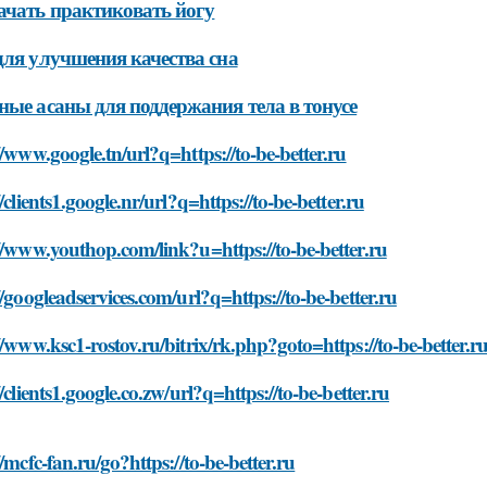
ачать практиковать йогу
для улучшения качества сна
ные асаны для поддержания тела в тонусе
//www.google.tn/url?q=https://to-be-better.ru
//clients1.google.nr/url?q=https://to-be-better.ru
//www.youthop.com/link?u=https://to-be-better.ru
//googleadservices.com/url?q=https://to-be-better.ru
//www.ksc1-rostov.ru/bitrix/rk.php?goto=https://to-be-better.r
//clients1.google.co.zw/url?q=https://to-be-better.ru
//mcfc-fan.ru/go?https://to-be-better.ru