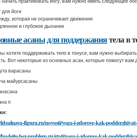
 начать практиковать йогу, вам нужно иметь следующее об
 для йоги
жду, которая не ограничивает движения
ленное и глубокое дыхание
овные асаны
для поддержания
тела в т
вы хотите поддерживать тело в тонусе, вам нужно выбира
сть. Вот некоторые из основных асан, которые помогут вам д
хута варасаны
нча майурсасаны
танасана
ана п
ки:
//idealnaya-figura.ru/novosti/yoga-i-zdorove-kak-podderzhivat-
//hudeite-bez-problem.ru/stati/yoga-i-zdorove-kak-podderzhivat