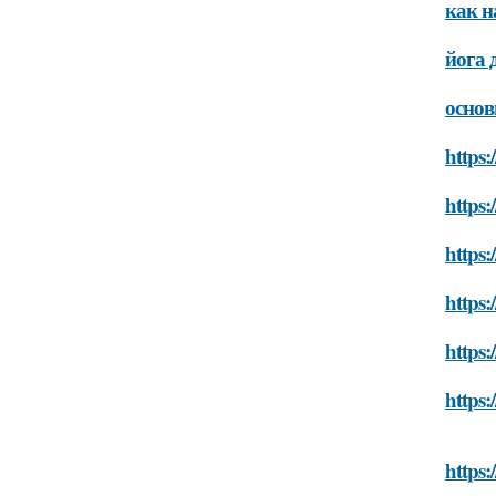
как н
йога 
основ
https:
https:
https:
https:
https:
https:
https: