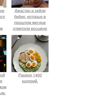
 не
Джастин и хейли
ого
бибер, которые в
прошлом месяце
ле
отметили восьмую
ых
годовщину
помолвки, показали
новые фото с
совместного
отдыха.
ной
Рацион 1400
ся
калорий.
иком
ым.