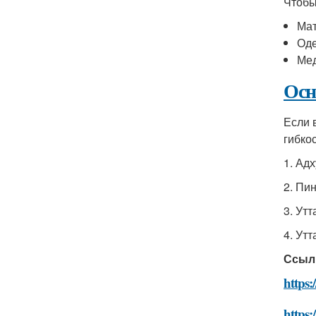
Чтобы
Мат
Оде
Мед
Осн
Если 
гибко
1. Ад
2. Пи
3. Ут
4. Утт
Ссыл
https:
https: