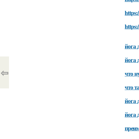
https:
https:
йога 
йога 
⇦
что н
что т
йога 
йога 
преим