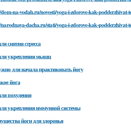
//dom-na-vodah.ru/novosti/yoga-i-zdorove-kak-podderzhivat-te
//narodnaya-dacha.ru/stati/yoga-i-zdorove-kak-podderzhivat-t
для снятия стресса
для укрепления мышц
ужно для начала практиковать йогу
акое йога
для похудения
для укрепления иммунной системы
ущества йоги для здоровья