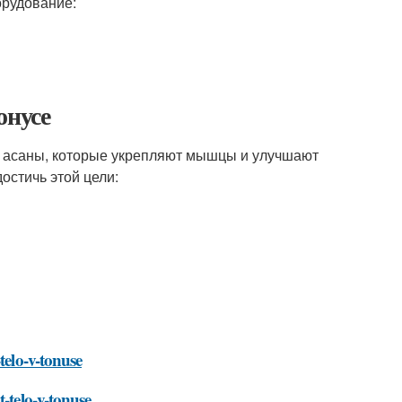
орудование:
онусе
ть асаны, которые укрепляют мышцы и улучшают
остичь этой цели:
telo-v-tonuse
-telo-v-tonuse