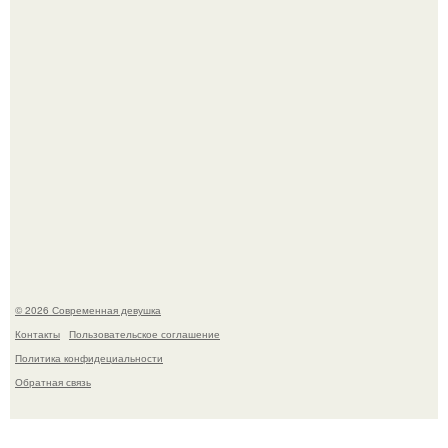
работы над озвучкой мультфильма про колобка.
Платье, которое до сих пор вызывает споры спустя годы.
© 2026 Современная девушка
Контакты
Пользовательское соглашение
Политика конфидециальности
Обратная связь