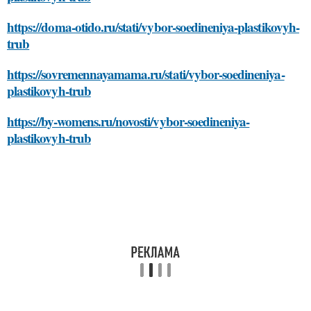
https://doma-otido.ru/stati/vybor-soedineniya-plastikovyh-
trub
https://sovremennayamama.ru/stati/vybor-soedineniya-
plastikovyh-trub
https://by-womens.ru/novosti/vybor-soedineniya-
plastikovyh-trub