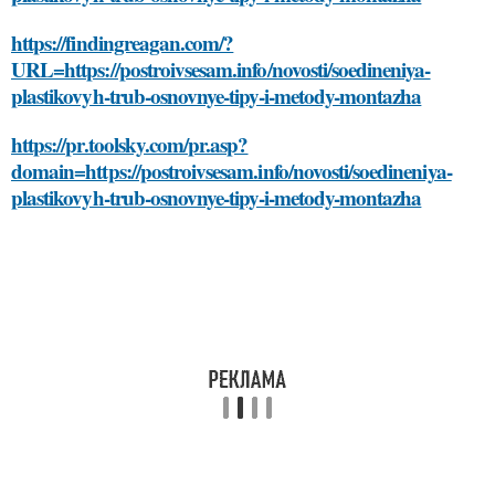
https://findingreagan.com/?
URL=https://postroivsesam.info/novosti/soedineniya-
plastikovyh-trub-osnovnye-tipy-i-metody-montazha
https://pr.toolsky.com/pr.asp?
domain=https://postroivsesam.info/novosti/soedineniya-
plastikovyh-trub-osnovnye-tipy-i-metody-montazha