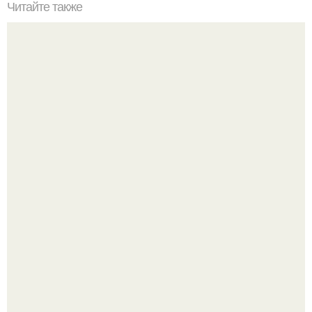
Читайте также
Селёдка по-голландски. Такие банки за раз
опустошаются!
Слышали, что есть перед сном - это зло?