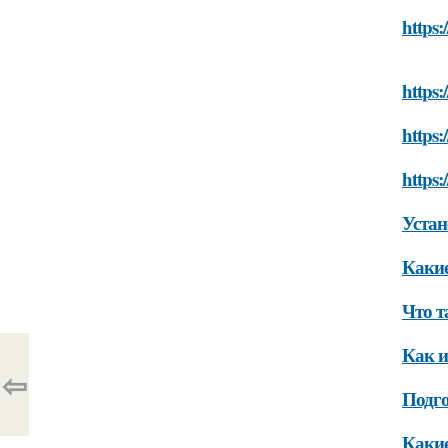
https:
https:
https:
https:
Устан
Какие
Что т
Как и
⇦
Подго
Какие