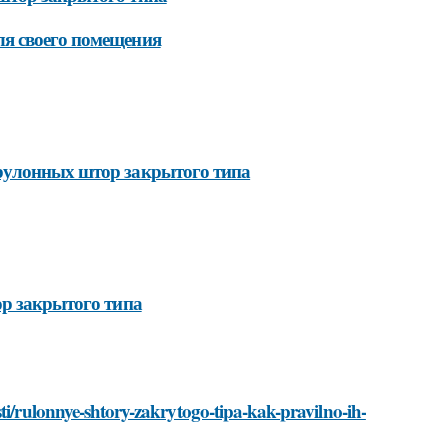
я своего помещения
рулонных штор закрытого типа
ор закрытого типа
ti/rulonnye-shtory-zakrytogo-tipa-kak-pravilno-ih-