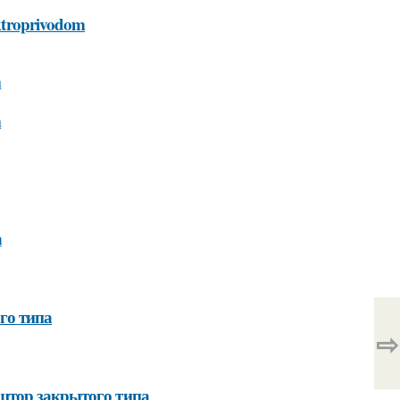
lektroprivodom
m
m
а
го типа
⇨
штор закрытого типа