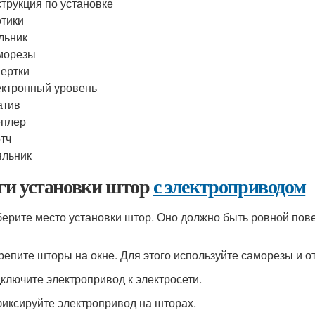
трукция по установке
тики
льник
морезы
ертки
ктронный уровень
атив
еплер
тч
яльник
и установки штор
с электроприводом
берите место установки штор. Оно должно быть ровной пов
крепите шторы на окне. Для этого используйте саморезы и о
дключите электропривод к электросети.
фиксируйте электропривод на шторах.