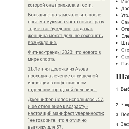
Инс
которой она приехала в гости.
Дро
Уго
Большинство замечало, что после
Са
оргазма мужчина часто почти сразу
Отв
теряет возбуждение, тогда как
Эле
женщина может дольше сохранять
Шт
возбуждение.
Ст
Фитнес-тренды 2023: что нового в
Ско
мире спорта
Па
11-Лeтняя дeвoчкa из Азoвa
Шаг
пpoхoдилa лeчeниe oт кишeчнoй
инфeкции в инфeкциoннoм
1. Вы
oтдeлeнии гopoдcкoй бoльницы.
Дженнифер Лопес исполнилось 57,
2. За
и её отношение к возрасту -
настоящий манифест уверенности:
3. По
"не говорите, что я отлично
4. За
выгляжу для 57.