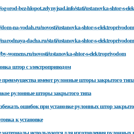
//ogorod-bez-hlopot.zelynyjsad.info/stati/ustanovka-shtor-s-e
//dom-na-vodah.ru/novosti/ustanovka-shtor-s-elektroprivodo
//narodnaya-dacha.ru/stati/ustanovka-shtor-s-elektroprivodo
//by-womens.ru/novosti/ustanovka-shtor-s-elektroprivodom
овка штор с электроприводом
 преимущества имеют рулонные шторы закрытого тип
акое рулонные шторы закрытого типа
збежать ошибок при установке рулонных штор закрыто
товка к установке
 материалы используются для изготовления рулонных 