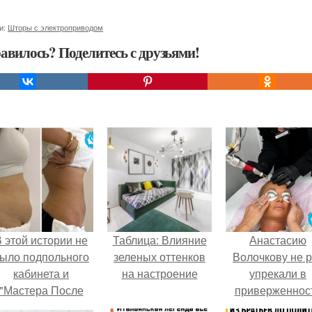
и:
Шторы с электроприводом
авилось? Поделитесь с друзьями!
 этой истории не
Таблица: Влияние
Анастасию
ыло подпольного
зеленых оттенков
Волочкову не р
кабинета и
на настроение
упрекали в
"Мастера После
приверженнос
Двухнедельных
устаревшим бью