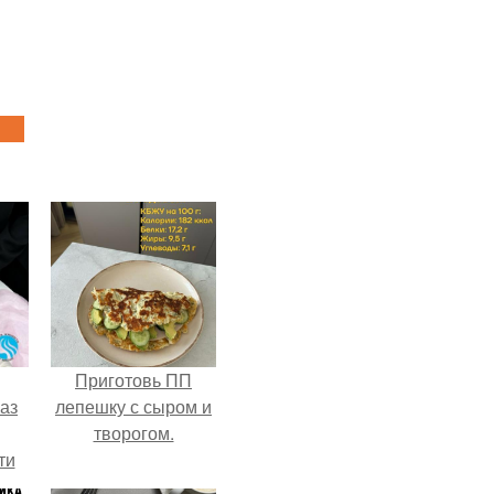
Приготовь ПП
аз
лепешку с сыром и
творогом.
ти
ти -