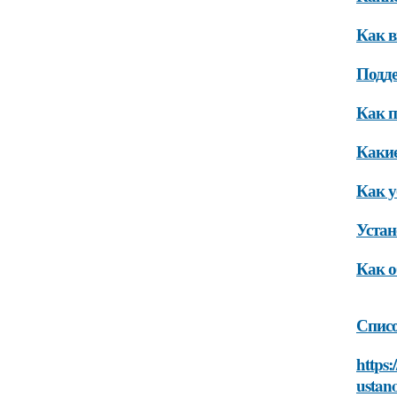
Как в
Подде
Как п
Какие
Как у
Устан
Как о
Списо
https:
ustano