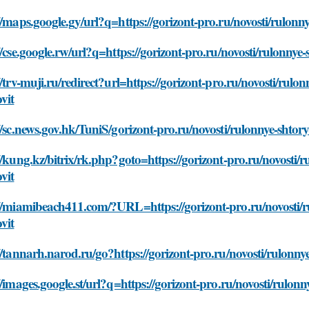
//maps.google.gy/url?q=https://gorizont-pro.ru/novosti/rulonn
//cse.google.rw/url?q=https://gorizont-pro.ru/novosti/rulonnye
//trv-muji.ru/redirect?url=https://gorizont-pro.ru/novosti/rulo
vit
//sc.news.gov.hk/TuniS/gorizont-pro.ru/novosti/rulonnye-shtor
//kung.kz/bitrix/rk.php?goto=https://gorizont-pro.ru/novosti/
vit
//miamibeach411.com/?URL=https://gorizont-pro.ru/novosti/ru
vit
//tannarh.narod.ru/go?https://gorizont-pro.ru/novosti/rulonny
//images.google.st/url?q=https://gorizont-pro.ru/novosti/rulon