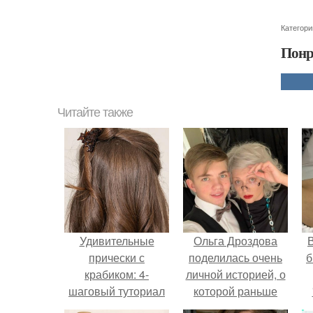
Категори
Понр
Читайте также
Удивительные
Ольга Дроздова
В
прически с
поделилась очень
б
крабиком: 4-
личной историей, о
шаговый туториал
которой раньше
для красоты
почти не говорила.