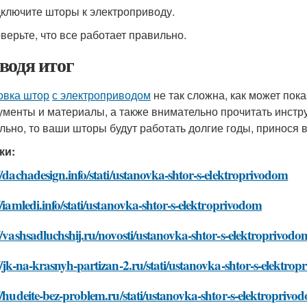
дключите шторы к электроприводу.
оверьте, что все работает правильно.
водя итог
овка штор
с электроприводом
не так сложна, как может пок
ументы и материалы, а также внимательно прочитать инстру
льно, то ваши шторы будут работать долгие годы, принося 
ки:
//dachadesign.info/stati/ustanovka-shtor-s-elektroprivodom
//iamledi.info/stati/ustanovka-shtor-s-elektroprivodom
//vashsadluchshij.ru/novosti/ustanovka-shtor-s-elektroprivodo
//jk-na-krasnyh-partizan-2.ru/stati/ustanovka-shtor-s-elektro
//hudeite-bez-problem.ru/stati/ustanovka-shtor-s-elektroprivo