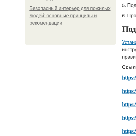
5. По
Безопасный интерьер для пожилых
6. Пр
людей: основные принципы и
рекомендации
Под
Устан
инстр
прави
Ссыл
https:
https:
https:
https:
https: