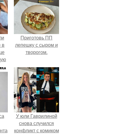
ли
Приготовь ПП
 в
лепешку с сыром и
це
творогом.
мую
зали
с
са
У юли Гаврилиной
снова случился
нта
конфликт с комиком