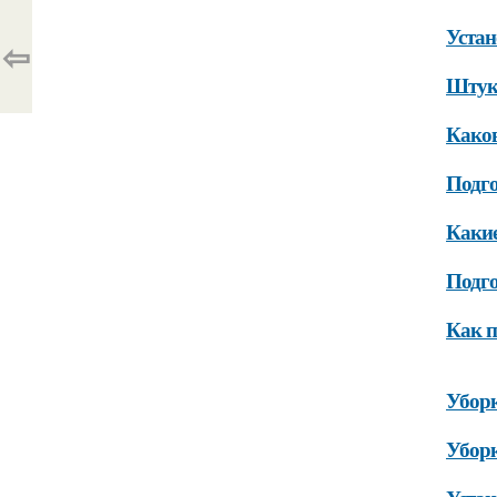
Устан
⇦
Штук
Каков
Подг
Какие
Подго
Как п
Убор
Уборк