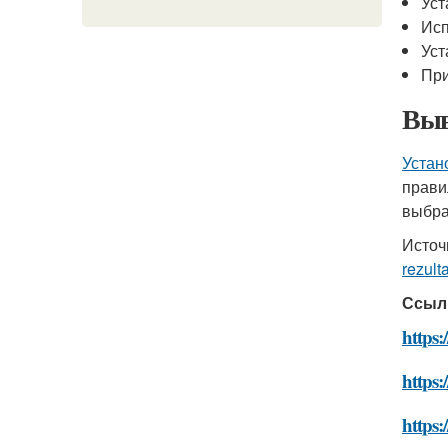
Уст
Исп
Уст
При
Выв
Устан
прави
выбра
Источ
rezult
Ссыл
https:
https:
https