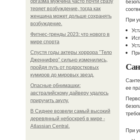
безоп
оргазма мужчина часто почти сразу
соотв
теряет возбуждение, тогда как
женщина может дольше сохранять
При у
возбуждение.
Уст
Фитнес-тренды 2023: что нового в
Исп
мире спорта
Уст
При
Спустя годы актеры хоррора "Тело
Дженнифер" сильно изменились,
Сан
пройдя путь от подростковых
кумиров до мировых звезд.
Санте
Опасные обнимашки:
ее пр
австралийскому дайверу удалось
Перво
приручить акулу.
безоп
В Сиднее возвели самый высокий
требо
деревянный небоскреб в мире -
Atlassian Central.
При у