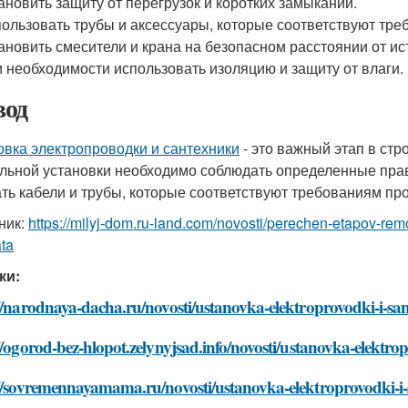
ановить защиту от перегрузок и коротких замыканий.
ользовать трубы и аксессуары, которые соответствуют тре
ановить смесители и крана на безопасном расстоянии от ис
 необходимости использовать изоляцию и защиту от влаги.
од
овка электропроводки и сантехники
- это важный этап в стр
льной установки необходимо соблюдать определенные прав
ть кабели и трубы, которые соответствуют требованиям про
ник:
https://milyj-dom.ru-land.com/novosti/perechen-etapov-remo
ata
ки:
//narodnaya-dacha.ru/novosti/ustanovka-elektroprovodki-i-sa
//ogorod-bez-hlopot.zelynyjsad.info/novosti/ustanovka-elektro
://sovremennayamama.ru/novosti/ustanovka-elektroprovodki-i-