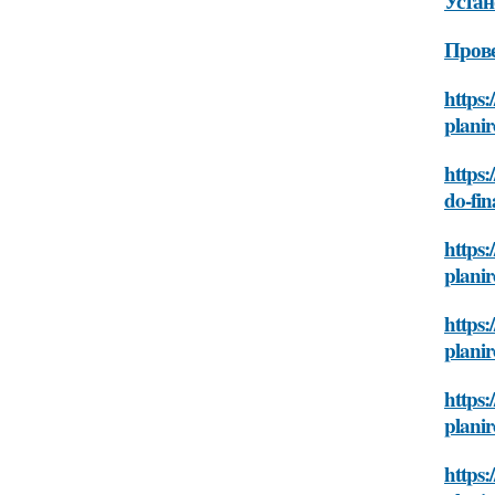
Устан
Прове
https:
planir
https:
do-fin
https:
planir
https:
planir
https:
planir
https: