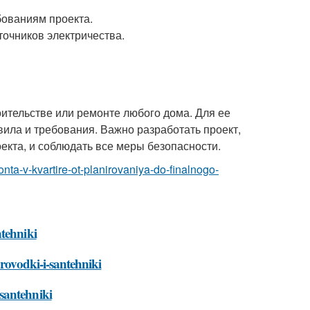
бованиям проекта.
точников электричества.
оительстве или ремонте любого дома. Для ее
ила и требования. Важно разработать проект,
екта, и соблюдать все меры безопасности.
nta-v-kvartire-ot-planirovaniya-do-finalnogo-
ntehniki
provodki-i-santehniki
santehniki