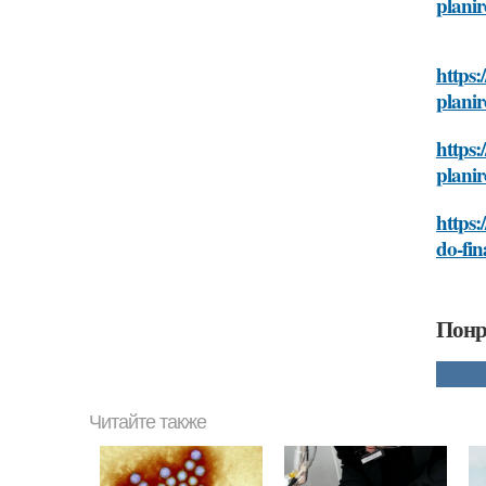
planir
https:
planir
https:
planir
https:
do-fin
Понр
Читайте также