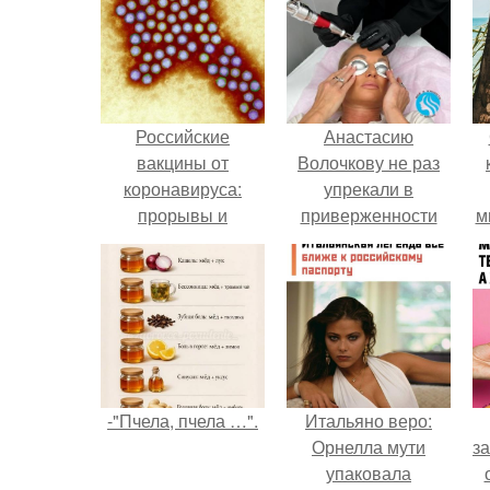
Российские
Анастасию
вакцины от
Волочкову не раз
коронавируса:
упрекали в
прорывы и
приверженности
м
достижения
устаревшим бьюти -
процедурам.
-"Пчела, пчела …".
Итальяно веро:
Орнелла мути
за
упаковала