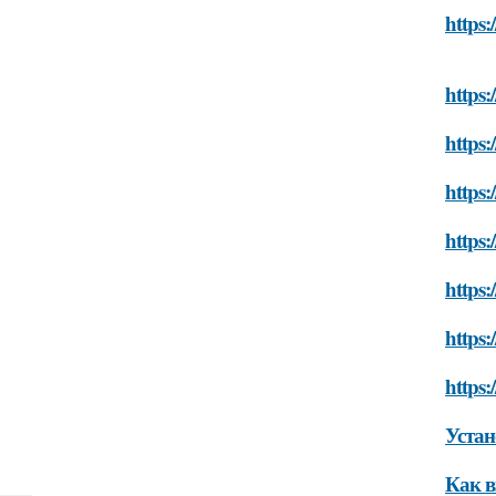
https:
https:
https:
https:
https:
https:
https:
https:
Устан
Как в