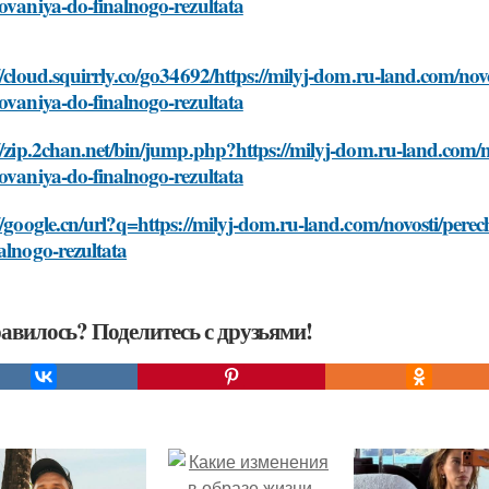
ovaniya-do-finalnogo-rezultata
//cloud.squirrly.co/go34692/https://milyj-dom.ru-land.com/nov
ovaniya-do-finalnogo-rezultata
//zip.2chan.net/bin/jump.php?https://milyj-dom.ru-land.com/n
ovaniya-do-finalnogo-rezultata
//google.cn/url?q=https://milyj-dom.ru-land.com/novosti/pere
alnogo-rezultata
авилось? Поделитесь с друзьями!