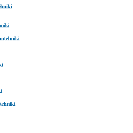
ehniki
hniki
antehniki
ki
ki
tehniki