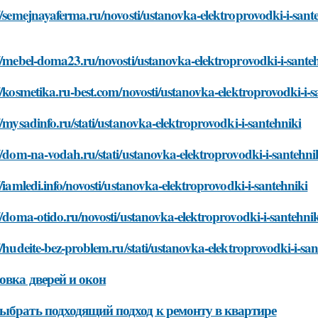
//semejnayaferma.ru/novosti/ustanovka-elektroprovodki-i-sant
//mebel-doma23.ru/novosti/ustanovka-elektroprovodki-i-sante
//kosmetika.ru-best.com/novosti/ustanovka-elektroprovodki-i-s
//mysadinfo.ru/stati/ustanovka-elektroprovodki-i-santehniki
//dom-na-vodah.ru/stati/ustanovka-elektroprovodki-i-santehni
//iamledi.info/novosti/ustanovka-elektroprovodki-i-santehniki
//doma-otido.ru/novosti/ustanovka-elektroprovodki-i-santehni
//hudeite-bez-problem.ru/stati/ustanovka-elektroprovodki-i-san
овка дверей и окон
ыбрать подходящий подход к ремонту в квартире