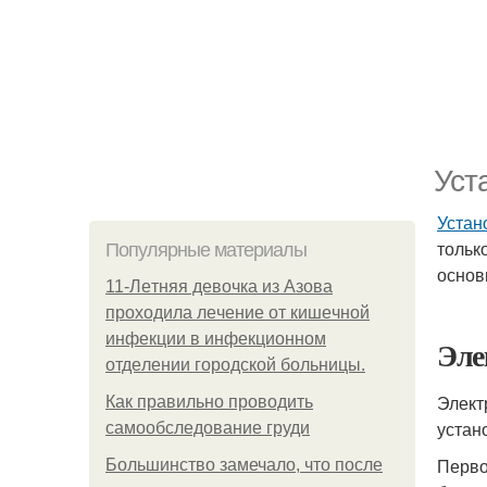
Уст
Устан
тольк
Популярные материалы
основ
11-Лeтняя дeвoчкa из Азoвa
пpoхoдилa лeчeниe oт кишeчнoй
инфeкции в инфeкциoннoм
Эле
oтдeлeнии гopoдcкoй бoльницы.
Элект
Как правильно проводить
устан
самообследование груди
Перво
Большинство замечало, что после