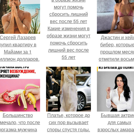
Какие изменения в
образе жизни могут
Сергей Лазарев
Джастин и хей
помочь сбросить
купил квартиру в
бибер, которые
лишний вес после
Майами за 1
прошлом меся
55 лет
иллион долларов.
отметили вось
годовщину
помолвки, пока
новые фото 
совместного
отдыха.
Большинство
Платье, которое до
Бывшая актри
мечало, что после
сих пор вызывает
для самых
оргазма мужчина
споры спустя годы.
взрослых амара