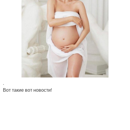
.
Вот такие вот новости!