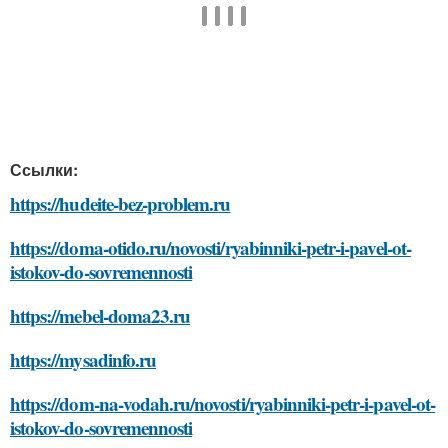
Ссылки:
https://hudeite-bez-problem.ru
https://doma-otido.ru/novosti/ryabinniki-petr-i-pavel-ot-
istokov-do-sovremennosti
https://mebel-doma23.ru
https://mysadinfo.ru
https://dom-na-vodah.ru/novosti/ryabinniki-petr-i-pavel-ot-
istokov-do-sovremennosti