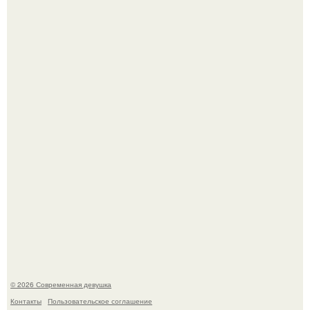
По словам эксперта воз, у мужчин с образованной и
мудрой супругой вероятность скоропостижной смерти
якобы на 46% ниже.
Лишь в том случае, если есть в истории моды идеал, то
это Синди Кроуфорд.
© 2026 Современная девушка
Контакты
Пользовательское соглашение