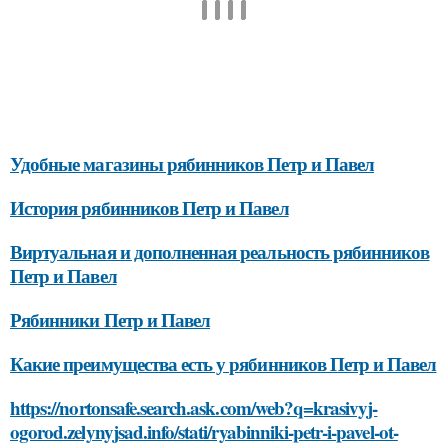
Удобные магазины рябинников Петр и Павел
История рябинников Петр и Павел
Виртуальная и дополненная реальность рябинников
Петр и Павел
Рябинники Петр и Павел
Какие преимущества есть у рябинников Петр и Павел
https://nortonsafe.search.ask.com/web?q=krasivyj-
ogorod.zelynyjsad.info/stati/ryabinniki-petr-i-pavel-ot-