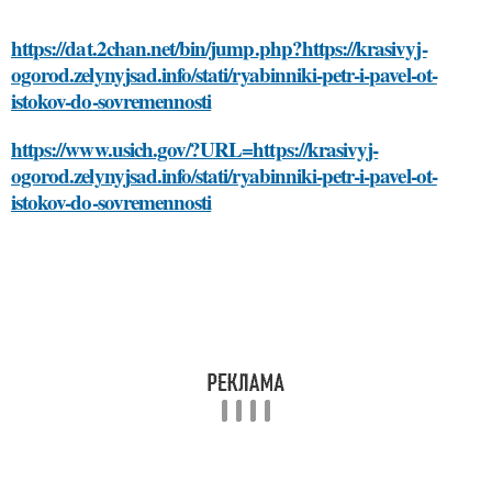
https://dat.2chan.net/bin/jump.php?https://krasivyj-
ogorod.zelynyjsad.info/stati/ryabinniki-petr-i-pavel-ot-
istokov-do-sovremennosti
https://www.usich.gov/?URL=https://krasivyj-
ogorod.zelynyjsad.info/stati/ryabinniki-petr-i-pavel-ot-
istokov-do-sovremennosti