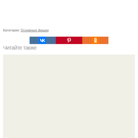
Категории:
Основные фишки
Читайте также
Какие виды спорта наиболее эффективны для набора
веса у девушек с эктоморфным телосложением