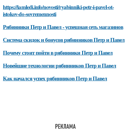
https://iamledi.info/novosti/ryabinniki-petr-i-pavel-ot-
istokov-do-sovremennosti
Рябинники Петр и Павел - успешная сеть магазинов
Система скидок и бонусов рябинников Петр и Павел
Почему стоит пойти в рябинники Петр и Павел
Новейшие технологии рябинников Петр и Павел
Как начался успех рябинников Петр и Павел