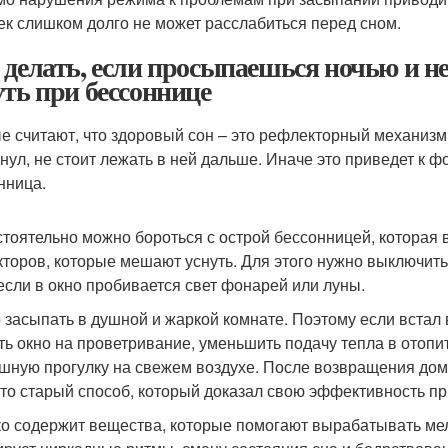
ек слишком долго не может расслабиться перед сном.
 делать, если просыпаешься ночью и н
уть при бессоннице
е считают, что здоровый сон – это рефлекторный механизм. 
снул, не стоит лежать в ней дальше. Иначе это приведет к 
нница.
тоятельно можно бороться с острой бессонницей, которая 
кторов, которые мешают уснуть. Для этого нужно выключить
 если в окно пробивается свет фонарей или луны.
 засыпать в душной и жаркой комнате. Поэтому если встал в
ть окно на проветривание, уменьшить подачу тепла в отопи
шную прогулку на свежем воздухе. После возвращения домо
Это старый способ, который доказал свою эффективность пр
о содержит вещества, которые помогают вырабатывать мел