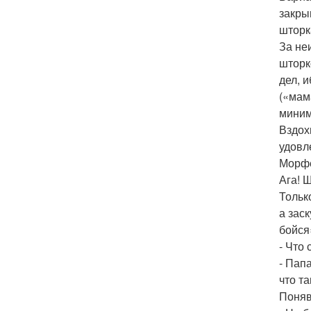
закры
шторк
За не
шторк
дел, 
(«мам
миним
Вздох
удовл
Морфе
Ага! 
Тольк
а зас
бойся
- Что
- Папа
что т
Поняв