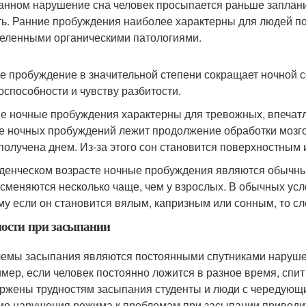
анном нарушение сна человек просыпается раньше заплани
ть. Ранние пробуждения наиболее характерны для людей п
еленными органическими патологиями.
е пробуждение в значительной степени сокращает ночной с
оспособности и чувству разбитости.
е ночные пробуждения характерны для тревожных, впечат
е ночных пробуждений лежит продолжение обработки мозг
получена днем. Из-за этого сон становится поверхностным 
денческом возрасте ночные пробуждения являются обычным 
 сменяются несколько чаще, чем у взрослых. В обычных усл
му если он становится вялым, капризным или сонным, то сле
ости при засыпании
емы засыпания являются постоянными спутниками наруше
мер, если человек постоянно ложится в разное время, спи
ржены трудностям засыпания студенты и люди с чередующ
о нарушения режима к проблемам при засыпании приводит 