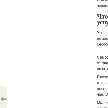
челов
Что
усн
Учены
не за
бессо
Самос
от фа
окна,
Плохо
откры
неспе
чая. 
⇦
Молок