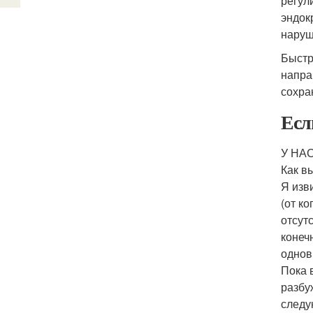
регул
эндок
наруш
Быстр
напра
сохра
Есл
У НАС
Как в
Я изв
(от ко
отсут
конеч
однов
Пока 
разбу
следу