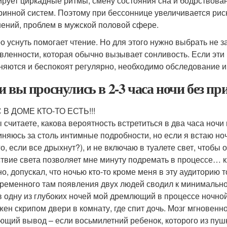
ирует циркадные ритмы, смену состояния сна и бодрствова
ринной систем. Поэтому при бессоннице увеличивается ри
ений, проблем в мужской половой сфере.
о уснуть помогает чтение. Но для этого нужно выбрать не 
вленности, которая обычно вызывает сонливость. Если эти
няются и беспокоят регулярно, необходимо обследование и
и вы проснулись в 2-3 часа ночи без пр
 В ДОМЕ КТО-ТО ЕСТЬ!!!
ы считаете, какова вероятность встретиться в два часа ноч
иняюсь за столь интимные подробности, но если я встаю ноч
го, если все дрыхнут?), и не включаю в туалете свет, чтобы
ствие света позволяет мне минуту подремать в процессе… кх
но, допускал, что ночью кто-то кроме меня в эту аудиторию 
ременного там появления двух людей сводил к минимально
в одну из глубоких ночей мой дремлющий в процессе ночной
жен скрипом двери в комнату, где спит дочь. Мозг мгновенн
ющий вывод – если восьмилетний ребенок, которого из пушк