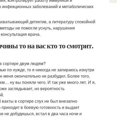
ния, контролирует работу иммунной и
ск инфекционных заболеваний и метаболических
захватывающий детектив, а литературу спокойной
 методы не помогли уснуть, нарушения
 консультация врача.
ичины то на вас кто то смотрит.
и в сортире двум людям?
ью по нужде, то я никогда не запираюсь изнутри
 он меня окончательно не разбудил. Более того,
м… ну вы поняли чего. И так уже много лет. И я,
тоже заглядывает, но вероятность
й.
 вахты в сортире слух не был внезапно
о приходит в боевую готовность и выдает
и не добудишься, встал в два часа ночи и