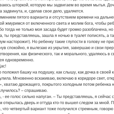
ваюсь шторкой, которую мы задвигаем во время мытья. Доч
а задвинута, и, сделав свое дело, удаляется.
имением пятого варианта и отсутствием времени на дальне
ой жмуримся от включенного света и молим бога, чтобы реб
ибо тогда не только моя засада будет громко разоблачена, н
а, ты представляешь, зашла я ночью в туалет пописять, а та
ум насторожит). Но ребенку такие глупости в голову не прих
нув спокойно, я вылезаю из укрытия, завершаю и свои прер
етворения, как физического, так и морального, удаляюсь в 
я одновременно.
Щас!
о положил башку на подушку, как слышу, как дочка в своей 
кулила. Мгновенно вскакиваю, включаю в коридоре свет, отк
», хватаю дрожащего, покрытого холодным потом ребенка н
 случилось? – спрашиваю.
, - ее голос сильно напуган. – Ты представляешь, я сейчас с
ам открылась дверь и оттуда кто-то вышел следом за мной
, что четвертый вариант тоже получился стремным, говорю 