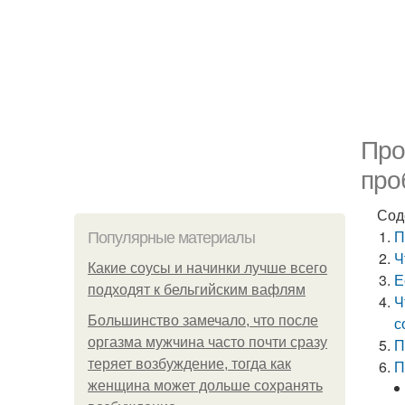
Про
про
Сод
П
Популярные материалы
Ч
Какие соусы и начинки лучше всего
Е
подходят к бельгийским вафлям
Ч
Большинство замечало, что после
с
оргазма мужчина часто почти сразу
П
теряет возбуждение, тогда как
П
женщина может дольше сохранять