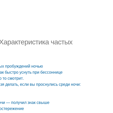
 Характеристика частых
стых пробуждений ночью
ак быстро уснуть при бессоннице
о то смотрит.
ьзя делать, если вы проснулись среди ночи:
очи — получил знак свыше
достережение