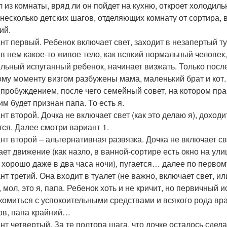
 из комнаты, вряд ли он пойдет на кухню, откроет холодильни
 несколько детских шагов, отделяющих комнату от сортира
ий.
нт первый. Ребенок включает свет, заходит в незапертый т
 в нем какое-то живое тело, как всякий нормальный человек, 
льный испуганный ребенок, начинает визжать. Только после э
тому моменту визгом разбужены мама, маленький брат и кот. 
 пробуждением, после чего семейный совет, на котором пр
м будет признан папа. То есть я.
т второй. Дочка не включает свет (как это делаю я), доходи
тся. Далее смотри вариант 1.
нт второй – альтернативная развязка. Дочка не включает све
ает движение (как назло, в ванной-сортире есть окно на ули
 хорошо даже в два часа ночи), пугается… далее по первом
нт третий. Она входит в туалет (не важно, включает свет, ил
 мол, это я, папа. Ребенок хоть и не кричит, но первичный и
комиться с успокоительными средствами и всякого рода в
ов, папа крайний…
нт четвертый. За те полтора шага, что дочке осталось сдел