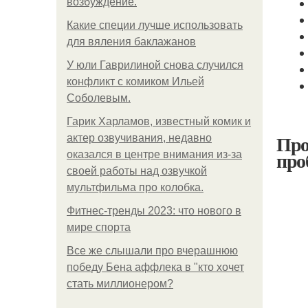
возбуждение.
Какие специи лучше использовать
для вяления баклажанов
У юли Гаврилиной снова случился
конфликт с комиком Ильей
Соболевым.
Гарик Харламов, известный комик и
Про
актер озвучивания, недавно
про
оказался в центре внимания из-за
своей работы над озвучкой
мультфильма про колобка.
Фитнес-тренды 2023: что нового в
мире спорта
Все же слышали про вчерашнюю
победу Бена аффлека в "кто хочет
стать миллионером?