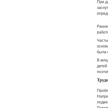
При д
засну
опред
Ранне
работ
Часты
основ
была 
В мла
детей
поэто
Трудн
Пробл
Напри
подве
Помим