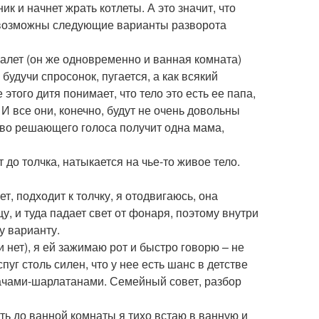
к и начнет жрать котлеты. А это значит, что
, возможны следующие варианты разворота
уалет (он же одновременно и ванная комната)
будучи спросонок, пугается, а как всякий
того дитя понимает, что тело это есть ее папа,
И все они, конечно, будут не очень довольны
аво решающего голоса получит одна мама,
т до толчка, натыкается на чье-то живое тело.
т, подходит к толчку, я отодвигаюсь, она
цу, и туда падает свет от фонаря, поэтому внутри
у варианту.
и нет), я ей зажимаю рот и быстро говорю – не
спуг столь силен, что у нее есть шанс в детстве
рачами-шарлатанами. Семейный совет, разбор
ать до ванной комнаты я тихо встаю в ванную и