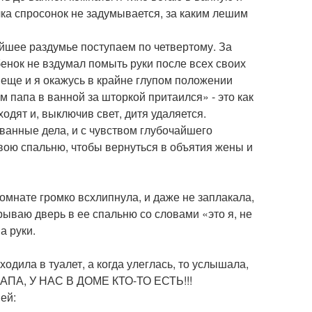
ка спросонок не задумывается, за каким лешим
йшее раздумье поступаем по четвертому. За
енок не вздумал помыть руки после всех своих
о еще и я окажусь в крайне глупом положении
м папа в ванной за шторкой притаился» - это как
одят и, выключив свет, дитя удаляется.
ванные дела, и с чувством глубочайшего
свою спальню, чтобы вернуться в объятия жены и
комнате громко всхлипнула, и даже не заплакала,
рываю дверь в ее спальню со словами «это я, не
а руки.
ходила в туалет, а когда улеглась, то услышала,
. ПАПА, У НАС В ДОМЕ КТО-ТО ЕСТЬ!!!
ей: