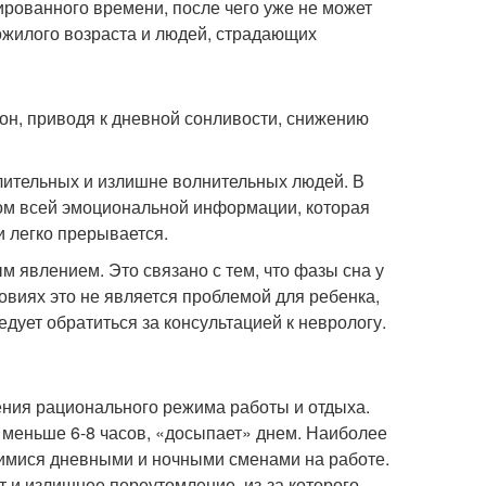
рованного времени, после чего уже не может
ожилого возраста и людей, страдающих
он, приводя к дневной сонливости, снижению
лительных и излишне волнительных людей. В
ом всей эмоциональной информации, которая
и легко прерывается.
явлением. Это связано с тем, что фазы сна у
овиях это не является проблемой для ребенка,
дует обратиться за консультацией к неврологу.
ния рационального режима работы и отдыха.
т меньше 6-8 часов, «досыпает» днем. Наиболее
имися дневными и ночными сменами на работе.
и излишнее переутомление, из-за которого