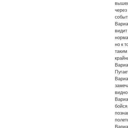
вышел
через
событ
Вариа
видит
норма
но к 
таким
крайни
Вариан
Пугае
Вариа
замеч
видно
Вариа
бойся,
позна
полет
Вариа