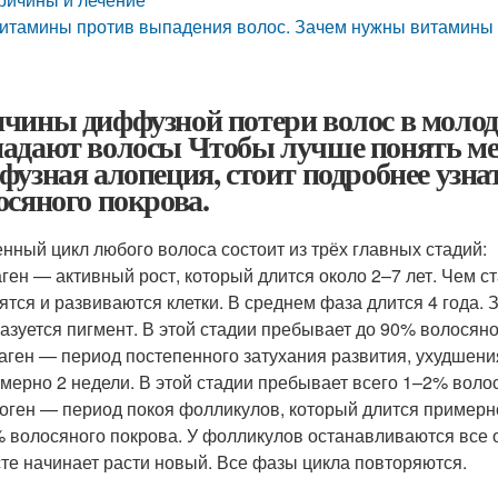
итамины против выпадения волос. Зачем нужны витамины 
чины диффузной потери волос в молодо
адают волосы Чтобы лучше понять мех
фузная алопеция, стоит подробнее узна
осяного покрова.
нный цикл любого волоса состоит из трёх главных стадий:
ген — активный рост, который длится около 2–7 лет. Чем ст
ятся и развиваются клетки. В среднем фаза длится 4 года.
азуется пигмент. В этой стадии пребывает до 90% волосяно
аген — период постепенного затухания развития, ухудшени
мерно 2 недели. В этой стадии пребывает всего 1–2% воло
оген — период покоя фолликулов, который длится примерно
 волосяного покрова. У фолликулов останавливаются все 
те начинает расти новый. Все фазы цикла повторяются.