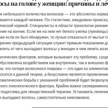
осы на голове у женщин: причины и ле
я небольшого количества волосков — это абсолютно норма
ивается каждый человек. По статистике, ежедневно происход
еческой нормой. Специалисты в области трихологии рекоме
ние на кончик. Если же на нем нет белого узелка (луковицы)
чае если он был обнаружен, то лучше отказаться от мытья г
рение предыдущей ситуации служит прямым показанием дл
елить от чего выпадают волосы у женщин и чем лечить воз
огических факторов, которые вызывают эту проблему, суще
обусловлена воздействием как внутренних, так и внешних 
ю, что потеря волосяного покрова — это один из элементо
носится к данной теории, а безусловно является проявлени
оматическая борьба с указанной проблемой будет безрезуль
ного этиологического фактора. Крайне важно своевременно
 податлива для лекарственной терапии. Установить лечение
о выпадают волосы, самостоятельно невозможно.