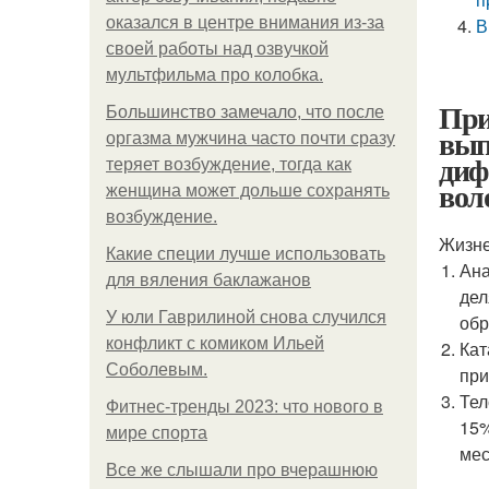
оказался в центре внимания из-за
В
своей работы над озвучкой
мультфильма про колобка.
При
Большинство замечало, что после
вып
оргазма мужчина часто почти сразу
диф
теряет возбуждение, тогда как
вол
женщина может дольше сохранять
возбуждение.
Жизне
Какие специи лучше использовать
Ана
для вяления баклажанов
дел
У юли Гаврилиной снова случился
обр
конфликт с комиком Ильей
Кат
Соболевым.
при
Тел
Фитнес-тренды 2023: что нового в
15%
мире спорта
мес
Все же слышали про вчерашнюю