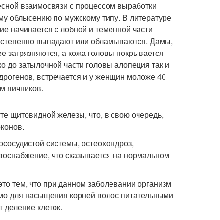
есной взаимосвязи с процессом выработки
му облысению по мужскому типу. В литературе
е начинается с лобной и теменной части
 постепенно выпадают или обламываются. Дамы,
ее загрязняются, а кожа головы покрывается
о до затылочной части головы алопеция так и
дрогенов, встречается и у женщин моложе 40
ом яичников.
те щитовидной железы, что, в свою очередь,
оконов.
ососудистой системы, остеохондроз,
овоснабжение, что сказывается на нормальном
это тем, что при данном заболевании организм
имо для насыщения корней волос питательными
 деление клеток.