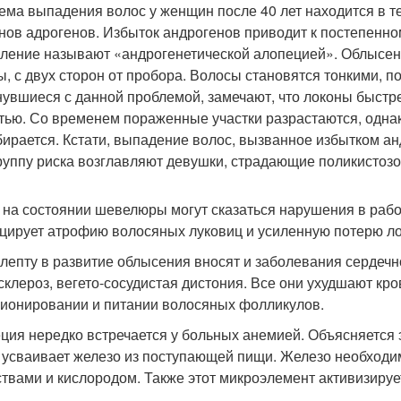
ема выпадения волос у женщин после 40 лет находится в т
нов адрогенов. Избыток андрогенов приводит к постепенно
вление называют «андрогенетической алопецией». Облысени
ы, с двух сторон от пробора. Волосы становятся тонкими,
нувшиеся с данной проблемой, замечают, что локоны быстр
тью. Со временем пораженные участки разрастаются, однак
бирается. Кстати, выпадение волос, вызванное избытком ан
Группу риска возглавляют девушки, страдающие поликистоз
 на состоянии шевелюры могут сказаться нарушения в рабо
цирует атрофию волосяных луковиц и усиленную потерю л
лепту в развитие облысения вносят и заболевания сердечн
склероз, вегето-сосудистая дистония. Все они ухудшают кр
ионировании и питании волосяных фолликулов.
ция нередко встречается у больных анемией. Объясняется 
 усваивает железо из поступающей пищи. Железо необход
твами и кислородом. Также этот микроэлемент активизирует