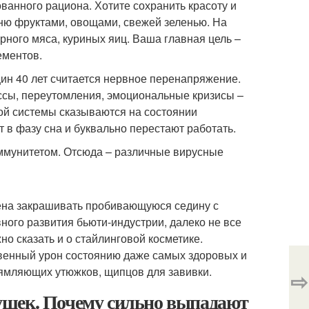
ванного рациона. Хотите сохранить красоту и
ню фруктами, овощами, свежей зеленью. На
ного мяса, куриных яиц. Ваша главная цель –
ементов.
н 40 лет считается нервное перенапряжение.
ессы, переутомления, эмоциональные кризисы –
ой системы сказываются на состоянии
 в фазу сна и буквально перестают работать.
 иммунитетом. Отсюда – различные вирусные
дена закрашивать пробивающуюся седину с
ного развития бьюти-индустрии, далеко не все
о сказать и о стайлинговой косметике.
венный урон состоянию даже самых здоровых и
ямляющих утюжков, щипцов для завивки.
⇨
ушек. Почему сильно выпадают