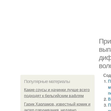
При
вып
диф
вол
Сод
П
Популярные материалы
м
Какие соусы и начинки лучше всего
п
подходят к бельгийским вафлям
В
Гарик Харламов, известный комик и
П
актер озвучивания, недавно
п