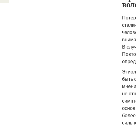
вол
Потер
сталк
челов
внима
В слу
Повто
опред
Этиол
быть 
мнени
не от
симпт
основ
более
сильн