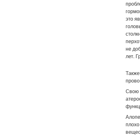
пробл
гормо
это я
голов
столк
перхо
не до
лет. 
Также
прово
Свою 
атеро
функц
Алопе
плохо
вещес