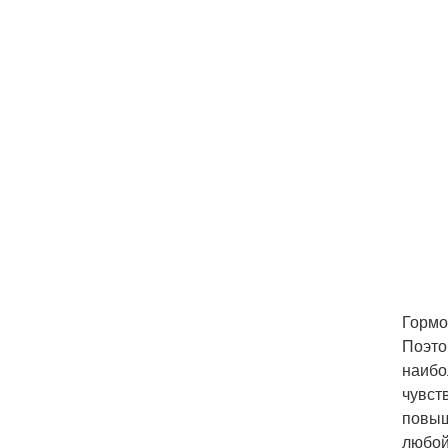
Гормо
Поэто
наибо
чувст
повыш
любой