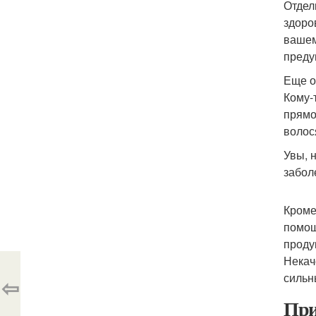
Отдел
здоро
вашем
преду
Еще о
Кому-
прямо
волос
Увы, 
забол
Кроме
помощ
проду
Некач
сильн
⇦
При