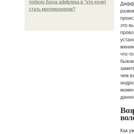
победу Бена аффлека в "кто хочет
Диффу
стать миллионером?
разви
проис
это в
прово
устан
миним
что-т
бывае
замет
чем в
андро
момен
данно
Воз
вол
Как у