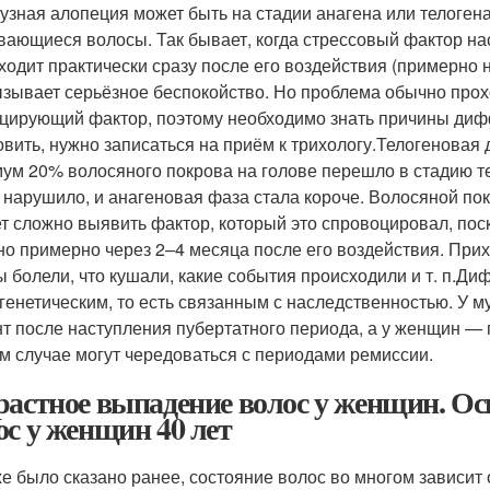
зная алопеция может быть на стадии анагена или телогена
вающиеся волосы. Так бывает, когда стрессовый фактор на
ходит практически сразу после его воздействия (примерно н
ызывает серьёзное беспокойство. Но проблема обычно прох
цирующий фактор, поэтому необходимо знать причины дифф
овить, нужно записаться на приём к трихологу.Телогеновая
ум 20% волосяного покрова на голове перешло в стадию тел
о нарушило, и анагеновая фаза стала короче. Волосяной по
т сложно выявить фактор, который это спровоцировал, по
но примерно через 2–4 месяца после его воздействия. При
ы болели, что кушали, какие события происходили и т. п.Д
генетическим, то есть связанным с наследственностью. У 
т после наступления пубертатного периода, а у женщин — 
м случае могут чередоваться с периодами ремиссии.
растное выпадение волос у женщин. 
ос у женщин 40 лет
же было сказано ранее, состояние волос во многом зависит 