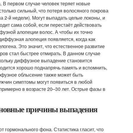
. В первом случае человек теряет новые
столько сильный, что потеря волосяного покрова
а 2-й недели). Могут выпадать целые локоны, и
одит сама собой, если перестаёт действовать
узной алопеции волос. А чтобы их точно
 диффузная алопеция появляется, когда как
огена. Это значит, что естественное развитие
кров стал быстрее отмирать. В данном случае
скольку диффузное выпадение становится
ходится хорошо поднапрячь память и вспомнить,
иффузное облысение также может быть
мужчин симптомы могут появиться в любой
примерно в возрасте 20–30 лет. Острые фазы в
Основные причины выпадения
от гормонального фона. Статистика гласит, что