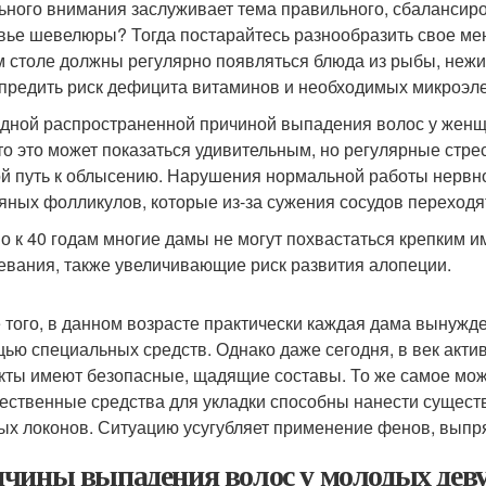
ьного внимания заслуживает тема правильного, сбалансиро
вье шевелюры? Тогда постарайтесь разнообразить свое ме
 столе должны регулярно появляться блюда из рыбы, нежир
предить риск дефицита витаминов и необходимых микроэл
дной распространенной причиной выпадения волос у женщи
то это может показаться удивительным, но регулярные стр
й путь к облысению. Нарушения нормальной работы нервн
яных фолликулов, которые из-за сужения сосудов переходят
но к 40 годам многие дамы не могут похвастаться крепким
евания, также увеличивающие риск развития алопеции.
 того, в данном возрасте практически каждая дама вынуж
ью специальных средств. Однако даже сегодня, в век актив
кты имеют безопасные, щадящие составы. То же самое можн
ественные средства для укладки способны нанести сущест
ых локонов. Ситуацию усугубляет применение фенов, выпр
чины выпадения волос у молодых дев