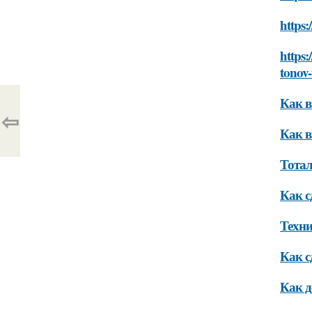
https:
https:
tonov-
Как в
⇦
Как в
Тотал
Как с
Техни
Как с
Как д