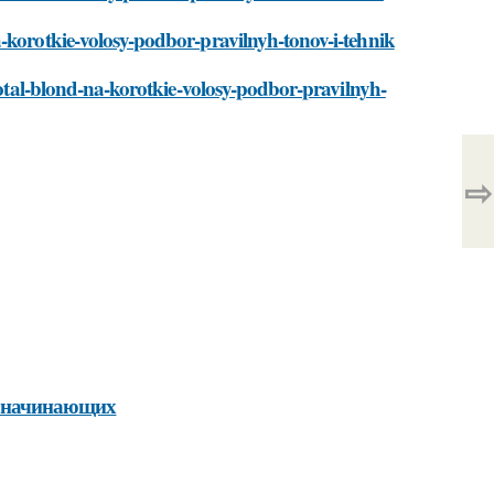
-korotkie-volosy-podbor-pravilnyh-tonov-i-tehnik
-total-blond-na-korotkie-volosy-podbor-pravilnyh-
⇨
ля начинающих