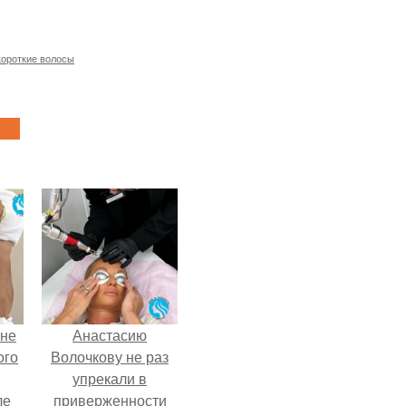
короткие волосы
 не
Анастасию
ого
Волочкову не раз
упрекали в
ле
приверженности