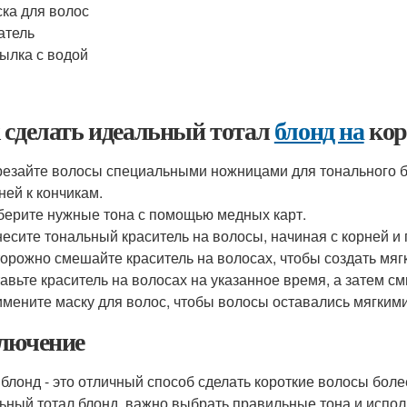
ка для волос
атель
ылка с водой
 сделать идеальный тотал
блонд на
кор
езайте волосы специальными ножницами для тонального бл
ней к кончикам.
ерите нужные тона с помощью медных карт.
есите тональный краситель на волосы, начиная с корней и 
орожно смешайте краситель на волосах, чтобы создать мягк
авьте краситель на волосах на указанное время, а затем 
мените маску для волос, чтобы волосы оставались мягким
лючение
 блонд - это отличный способ сделать короткие волосы бо
ьный тотал блонд, важно выбрать правильные тона и испо