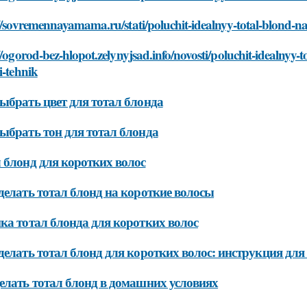
//sovremennayamama.ru/stati/poluchit-idealnyy-total-blond-na
//ogorod-bez-hlopot.zelynyjsad.info/novosti/poluchit-idealnyy
i-tehnik
ыбрать цвет для тотал блонда
ыбрать тон для тотал блонда
 блонд для коротких волос
делать тотал блонд на короткие волосы
ка тотал блонда для коротких волос
делать тотал блонд для коротких волос: инструкция д
елать тотал блонд в домашних условиях