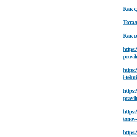
Как с
Тотал
Как в
https:
pravil
https:
i-tehn
https:
pravil
https:
tonov-
https: