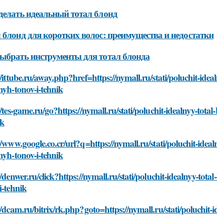
делать идеальный тотал блонд
 блонд для коротких волос: преимущества и недостатки
ыбрать инструменты для тотал блонда
//ittube.ru/away.php?href=https://nymall.ru/stati/poluchit-ide
nyh-tonov-i-tehnik
//tes-game.ru/go?https://nymall.ru/stati/poluchit-idealnyy-tot
ik
//www.google.co.cr/url?q=https://nymall.ru/stati/poluchit-idea
nyh-tonov-i-tehnik
//denwer.ru/click?https://nymall.ru/stati/poluchit-idealnyy-tot
i-tehnik
//dcam.ru/bitrix/rk.php?goto=https://nymall.ru/stati/poluchit-