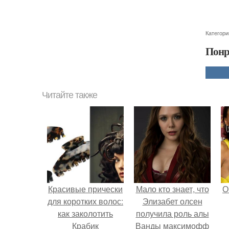
Категори
Понр
Читайте также
Красивые прически
Мало кто знает, что
О
для коротких волос:
Элизабет олсен
как заколотить
получила роль алы
Крабик
Ванды максимофф