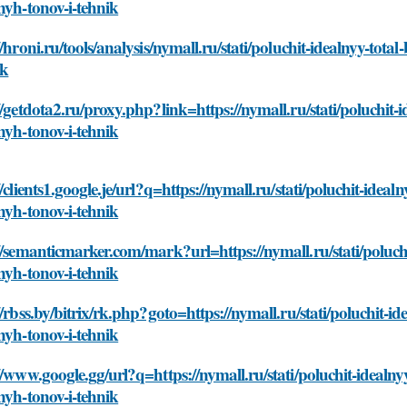
nyh-tonov-i-tehnik
//hroni.ru/tools/analysis/nymall.ru/stati/poluchit-idealnyy-tot
ik
//getdota2.ru/proxy.php?link=https://nymall.ru/stati/poluchit-
nyh-tonov-i-tehnik
//clients1.google.je/url?q=https://nymall.ru/stati/poluchit-idea
nyh-tonov-i-tehnik
//semanticmarker.com/mark?url=https://nymall.ru/stati/poluch
nyh-tonov-i-tehnik
//rbss.by/bitrix/rk.php?goto=https://nymall.ru/stati/poluchit-
nyh-tonov-i-tehnik
//www.google.gg/url?q=https://nymall.ru/stati/poluchit-idealn
nyh-tonov-i-tehnik