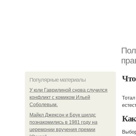
Пол
пра
Что
Популярные материалы
У юли Гаврилиной снова случился
Тотал
конфликт с комиком Ильей
естес
Соболевым.
Как
Майкл Джексон и Брук шилдс
познакомились в 1981 году на
церемонии вручения премии
Выбор