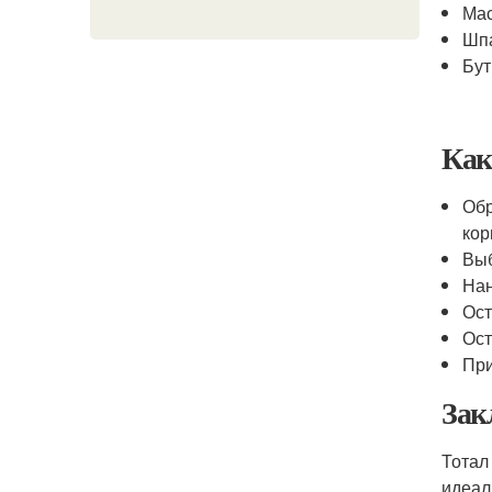
Мас
Шп
Бут
Как
Обр
кор
Выб
Нан
Ост
Ост
При
Зак
Тотал
идеал