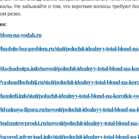
иалы. Не забывайте о том, что короткие волосы требуют бо
ом резко.
ки:
://dom-na-vodah.ru
//hudeite-bez-problem.ru/stati/poluchit-idealnyy-total-blond-n
//dachadesign.info/novosti/poluchit-idealnyy-total-blond-na-k
//vashsadluchshij.ru/stati/poluchit-idealnyy-total-blond-na-ko
//iamledi.info/stati/poluchit-idealnyy-total-blond-na-korotkie-
//idealnaya-figura.ru/novosti/poluchit-idealnyy-total-blond-na
//mdmstroyproekt.ru/novosti/poluchit-idealnyy-total-blond-na
//ogorod.zelynyjsad.info/stati/poluchit-idealnyy-total-blond-n