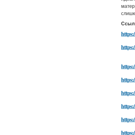
матер
слишк
Ссыл
https
https:
https:
https:
https:
https:
https:
https: