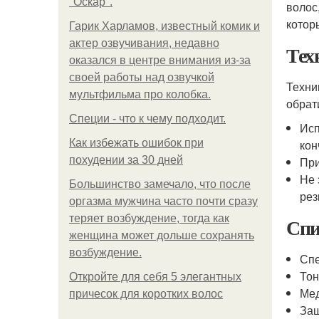
"Оскар".
волос
котор
Гарик Харламов, известный комик и
актер озвучивания, недавно
Тех
оказался в центре внимания из-за
своей работы над озвучкой
Техни
мультфильма про колобка.
обрат
Специи - что к чему подходит.
Исп
Как избежать ошибок при
кон
похудении за 30 дней
При
Не 
Большинство замечало, что после
рез
оргазма мужчина часто почти сразу
теряет возбуждение, тогда как
Спи
женщина может дольше сохранять
возбуждение.
Спе
Тон
Откройте для себя 5 элегантных
Мед
причесок для коротких волос
Защ