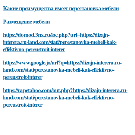
Какие преимущества имеет перестановка мебели
Размещение мебели
https://domod.3nx.ru/loc.php?url=https://dizajn-
interera.ru-land.com/stati/perestanovka-mebeli-kak-
effektivno-pereustroit-interer
https://www.google.jo/url?q=https://dizajn-interera.ru-
land.com/stati/perestanovka-mebeli-kak-effektivno-
pereustroit-interer
https://rapetaboo.com/out.php?https://dizajn-interera.ru-
land.com/stati/perestanovka-mebeli-kak-effektivno-
pereustroit-interer