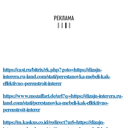
https://cast.ru/bitrix/rk.php?goto=https://dizajn-
interera.ru-land.com/stati/perestanovka-mebeli-kak-
effektivno-pereustroit-interer
https://www.mozaffari.de/url?q=https://dizajn-interera.ru-
land.com/stati/perestanovka-mebeli-kak-effektivno-
pereustroit-interer
https://m.kaskus.co.id/redirect?url=https://dizajn-