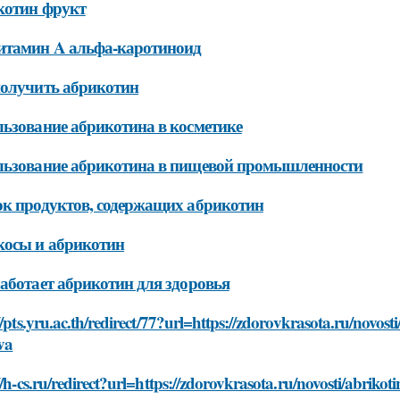
котин фрукт
итамин A альфа-каротиноид
олучить абрикотин
ьзование абрикотина в косметике
льзование абрикотина в пищевой промышленности
к продуктов, содержащих абрикотин
косы и абрикотин
аботает абрикотин для здоровья
//pts.yru.ac.th/redirect/77?url=https://zdorovkrasota.ru/novosti
va
//h-cs.ru/redirect?url=https://zdorovkrasota.ru/novosti/abrikot