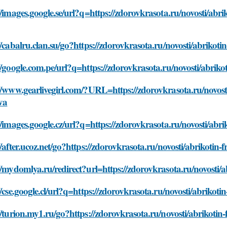
//images.google.se/url?q=https://zdorovkrasota.ru/novosti/abri
//cabalru.clan.su/go?https://zdorovkrasota.ru/novosti/abrikotin
//google.com.pe/url?q=https://zdorovkrasota.ru/novosti/abrikot
//www.gearlivegirl.com/?URL=https://zdorovkrasota.ru/novosti/
va
//images.google.cz/url?q=https://zdorovkrasota.ru/novosti/abri
//after.ucoz.net/go?https://zdorovkrasota.ru/novosti/abrikotin-
//mydomlya.ru/redirect?url=https://zdorovkrasota.ru/novosti/ab
//cse.google.cl/url?q=https://zdorovkrasota.ru/novosti/abrikoti
//turion.my1.ru/go?https://zdorovkrasota.ru/novosti/abrikotin-