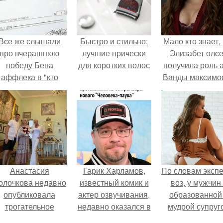
Все же слышали
Быстро и стильно:
Мало кто знает, 
про вчерашнюю
лучшие прически
Элизабет олс
победу Бена
для коротких волос
получила роль 
аффлека в "кто
Ванды максим
хочет стать
не сразу.
миллионером?
Анастасия
Гарик Харламов,
По словам эксп
олочкова недавно
известный комик и
воз, у мужчин 
опубликовала
актер озвучивания,
образованной
трогательное
недавно оказался в
мудрой супруг
совместное фото
центре внимания
вероятность