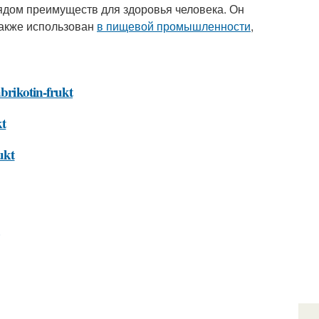
рядом преимуществ для здоровья человека. Он
также использован
в пищевой промышленности
,
abrikotin-frukt
kt
ukt