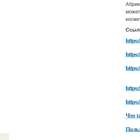
Абрик
может
косме
Ссыл
https:
https:
https:
https:
https:
Что т
Польз