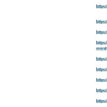
https:
https:
https:
https:
svoyst
https:
https:
https:
https:
https: