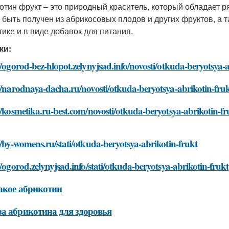
отин фрукт – это природный краситель, который обладает 
 быть получен из абрикосовых плодов и других фруктов, а 
тике и в виде добавок для питания.
ки:
//ogorod-bez-hlopot.zelynyjsad.info/novosti/otkuda-beryotsya-
//narodnaya-dacha.ru/novosti/otkuda-beryotsya-abrikotin-fru
//kosmetika.ru-best.com/novosti/otkuda-beryotsya-abrikotin-fr
//by-womens.ru/stati/otkuda-beryotsya-abrikotin-frukt
//ogorod.zelynyjsad.info/stati/otkuda-beryotsya-abrikotin-frukt
акое абрикотин
а абрикотина для здоровья