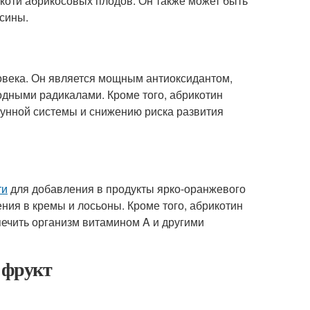
якоти абрикосовых плодов. Он также может быть
ьсины.
овека. Он является мощным антиоксидантом,
одными радикалами. Кроме того, абрикотин
унной системы и снижению риска развития
ти
для добавления в продукты ярко-оранжевого
ения в кремы и лосьоны. Кроме того, абрикотин
печить организм витамином A и другими
фрукт