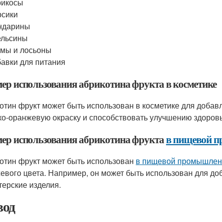
рикосы
рсики
ндарины
ельсины
мы и лосьоны
авки для питания
ер использования абрикотина фрукта в косметике
отин фрукт может быть использован в косметике для добав
ко-оранжевую окраску и способствовать улучшению здоровь
ер использования абрикотина фрукта
в пищевой 
отин фрукт может быть использован
в пищевой промышлен
евого цвета. Например, он может быть использован для до
терские изделия.
од