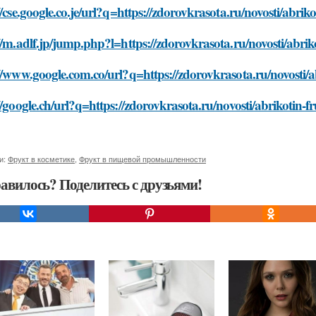
//cse.google.co.je/url?q=https://zdorovkrasota.ru/novosti/abrik
//m.adlf.jp/jump.php?l=https://zdorovkrasota.ru/novosti/abriko
//www.google.com.co/url?q=https://zdorovkrasota.ru/novosti/ab
//google.ch/url?q=https://zdorovkrasota.ru/novosti/abrikotin-f
и:
Фрукт в косметике
,
Фрукт в пищевой промышленности
авилось? Поделитесь с друзьями!