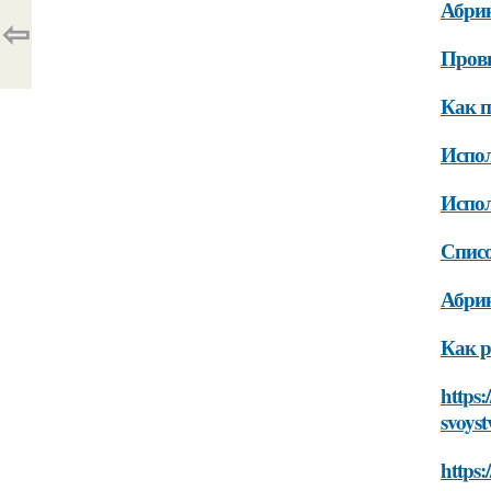
Абри
⇦
Пров
Как п
Испол
Испо
Списо
Абри
Как р
https:
svoyst
https: