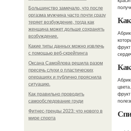
краси
получ
Большинство замечало, что после
оргазма мужчина часто почти сразу
Как
теряет возбуждение, тогда как
женщина может дольше сохранять
Абрик
возбуждение.
котор
Какие типы данных можно извлечь
фрукт
с помощью веб-скрейпинга
серде
Оксана Самойлова решила разом
Как
пресечь слухи о пластических
операциях и публично прояснила
Абрик
ситуацию.
цвета
фрукт
Как правильно проводить
полез
самообследование груди
Спи
Фитнес-тренды 2023: что нового в
мире спорта