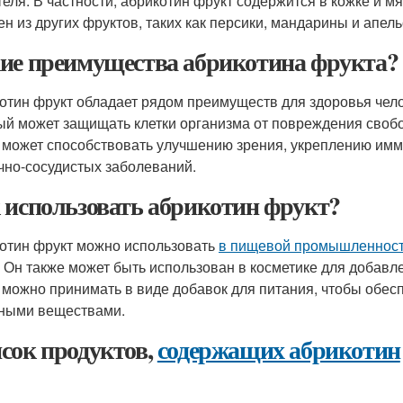
теля. В частности, абрикотин фрукт содержится в кожке и м
ен из других фруктов, таких как персики, мандарины и апел
ие преимущества абрикотина фрукта?
отин фрукт обладает рядом преимуществ для здоровья чел
ый может защищать клетки организма от повреждения своб
 может способствовать улучшению зрения, укреплению имм
чно-сосудистых заболеваний.
 использовать абрикотин фрукт?
отин фрукт можно использовать
в пищевой промышленнос
. Он также может быть использован в косметике для добавл
 можно принимать в виде добавок для питания, чтобы обес
ными веществами.
сок продуктов,
содержащих абрикотин