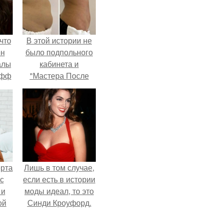
что
В этой истории не
ен
было подпольного
алы
кабинета и
офф
"Мастера После
Двухнедельных
Курсов".
ерта
Лишь в том случае,
с
если есть в истории
 и
моды идеал, то это
ой
Синди Кроуфорд.