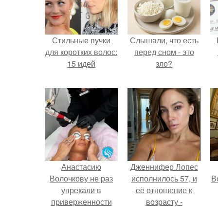
Стильные пучки
Слышали, что есть
для коротких волос:
перед сном - это
15 идей
зло?
Анастасию
Дженнифер Лопес
Волочкову не раз
исполнилось 57, и
В
упрекали в
её отношение к
приверженности
возрасту -
устаревшим бьюти -
настоящий