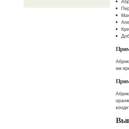
Аб
Пе
Ма
Ап
Кре
Доб
Прим
Абрик
им яр
Прим
Абрик
оранж
конди
Выв