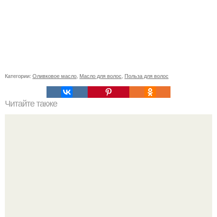
Категории:
Оливковое масло
,
Масло для волос
,
Польза для волос
Читайте также
Супер - влажный шоколадный пирог (без яиц.