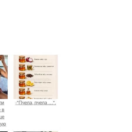
ли
-"Пчела, пчела …".
 в
це
мую