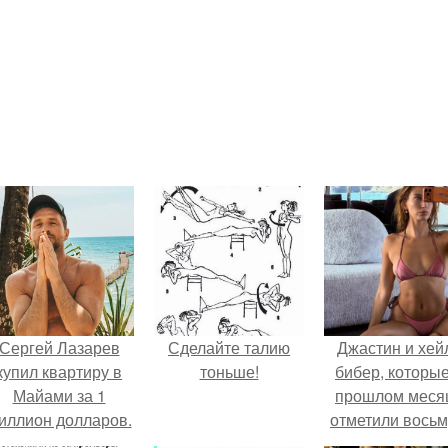
Сергей Лазарев
Сделайте талию
Джастин и хей
купил квартиру в
тоньше!
бибер, которые
Майами за 1
прошлом меся
иллион долларов.
отметили вось
годовщину