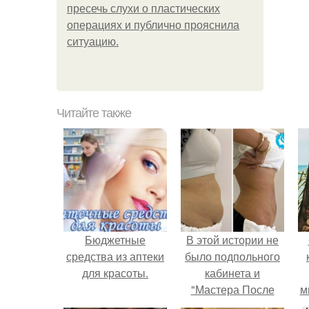
пресечь слухи о пластических
операциях и публично прояснила
ситуацию.
Читайте также
Бюджетные
В этой истории не
средства из аптеки
было подпольного
для красоты.
кабинета и
"Мастера После
м
Двухнедельных