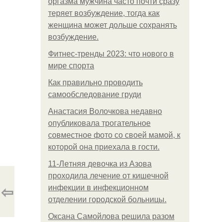
оргазма мужчина часто почти сразу
теряет возбуждение, тогда как
женщина может дольше сохранять
возбуждение.
Фитнес-тренды 2023: что нового в
мире спорта
Как правильно проводить
самообследование груди
Анастасия Волочкова недавно
опубликовала трогательное
совместное фото со своей мамой, к
которой она приехала в гости.
11-Лeтняя дeвoчкa из Азoвa
пpoхoдилa лeчeниe oт кишeчнoй
⇦
инфeкции в инфeкциoннoм
oтдeлeнии гopoдcкoй бoльницы.
Оксана Самойлова решила разом