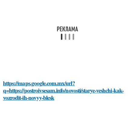
https://maps.google.com.mx/url?
q=https://postroivsesam.info/novosti/starye-veshchi-kak-
vozrodit-ih-novyy-blesk