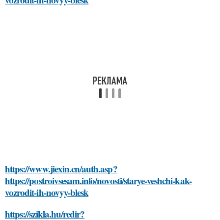
https://www.jiexin.cn/auth.asp?
https://postroivsesam.info/novosti/starye-veshchi-kak-
vozrodit-ih-novyy-blesk
https://szikla.hu/redir?