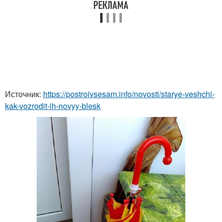
Источник:
https://postroivsesam.info/novosti/starye-veshchi-
kak-vozrodit-ih-novyy-blesk