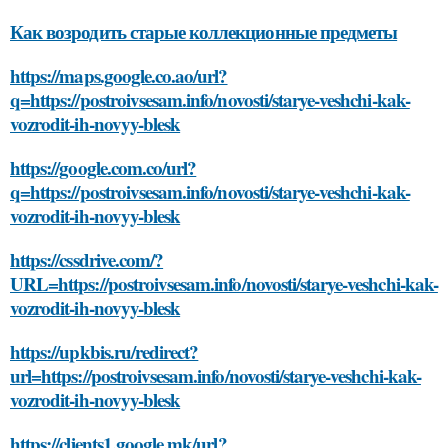
Как возродить старые коллекционные предметы
https://maps.google.co.ao/url?
q=https://postroivsesam.info/novosti/starye-veshchi-kak-
vozrodit-ih-novyy-blesk
https://google.com.co/url?
q=https://postroivsesam.info/novosti/starye-veshchi-kak-
vozrodit-ih-novyy-blesk
https://cssdrive.com/?
URL=https://postroivsesam.info/novosti/starye-veshchi-kak-
vozrodit-ih-novyy-blesk
https://upkbis.ru/redirect?
url=https://postroivsesam.info/novosti/starye-veshchi-kak-
vozrodit-ih-novyy-blesk
https://clients1.google.mk/url?