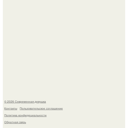
ингредиент для полезных напитков и блюд.
Мужчины с умными и образованными супругами реже
сталкиваются с внезапной смертью, заявила эксперт
воз.
© 2026 Современная девушка
Контакты
Пользовательское соглашение
Политика конфидециальности
Обратная связь