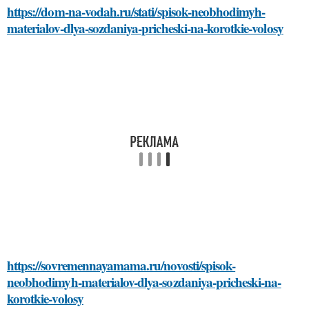
https://dom-na-vodah.ru/stati/spisok-neobhodimyh-
materialov-dlya-sozdaniya-pricheski-na-korotkie-volosy
https://sovremennayamama.ru/novosti/spisok-
neobhodimyh-materialov-dlya-sozdaniya-pricheski-na-
korotkie-volosy