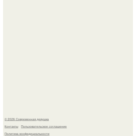
Соцсети захлестнула волна тревожных сообщений о
загадочном "Июньском Феномене".
Мы привыкли считать сахар обычной и безобидной
частью ежедневного рациона.
© 2026 Современная девушка
Контакты
Пользовательское соглашение
Политика конфидециальности