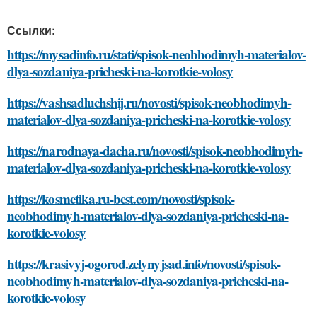
Ссылки:
https://mysadinfo.ru/stati/spisok-neobhodimyh-materialov-
dlya-sozdaniya-pricheski-na-korotkie-volosy
https://vashsadluchshij.ru/novosti/spisok-neobhodimyh-
materialov-dlya-sozdaniya-pricheski-na-korotkie-volosy
https://narodnaya-dacha.ru/novosti/spisok-neobhodimyh-
materialov-dlya-sozdaniya-pricheski-na-korotkie-volosy
https://kosmetika.ru-best.com/novosti/spisok-
neobhodimyh-materialov-dlya-sozdaniya-pricheski-na-
korotkie-volosy
https://krasivyj-ogorod.zelynyjsad.info/novosti/spisok-
neobhodimyh-materialov-dlya-sozdaniya-pricheski-na-
korotkie-volosy