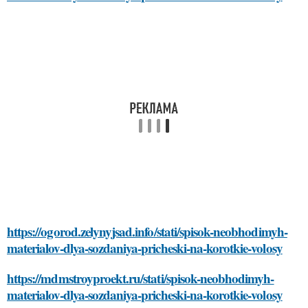
https://ogorod.zelynyjsad.info/stati/spisok-neobhodimyh-
materialov-dlya-sozdaniya-pricheski-na-korotkie-volosy
https://mdmstroyproekt.ru/stati/spisok-neobhodimyh-
materialov-dlya-sozdaniya-pricheski-na-korotkie-volosy