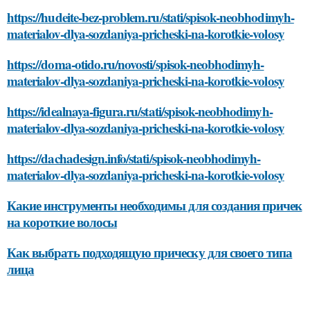
https://hudeite-bez-problem.ru/stati/spisok-neobhodimyh-
materialov-dlya-sozdaniya-pricheski-na-korotkie-volosy
https://doma-otido.ru/novosti/spisok-neobhodimyh-
materialov-dlya-sozdaniya-pricheski-na-korotkie-volosy
https://idealnaya-figura.ru/stati/spisok-neobhodimyh-
materialov-dlya-sozdaniya-pricheski-na-korotkie-volosy
https://dachadesign.info/stati/spisok-neobhodimyh-
materialov-dlya-sozdaniya-pricheski-na-korotkie-volosy
Какие инструменты необходимы для создания причек
на короткие волосы
Как выбрать подходящую прическу для своего типа
лица