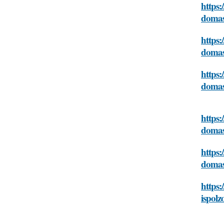
https:
domas
https:
domas
https:
domas
https:
domas
https:
domas
https:
ispolz