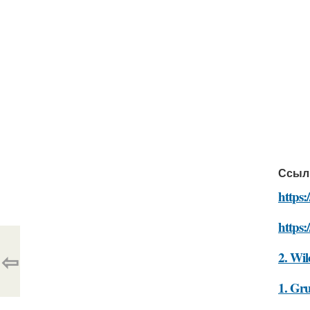
Ссыл
https:
https:
⇦
2. Wi
1. Gr