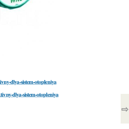
ivny-dlya-sistem-otopleniya
tivny-dlya-sistem-otopleniya
⇨