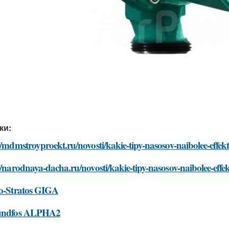
ки:
//mdmstroyproekt.ru/novosti/kakie-tipy-nasosov-naibolee-effekt
//narodnaya-dacha.ru/novosti/kakie-tipy-nasosov-naibolee-effek
lo-Stratos GIGA
undfos ALPHA2