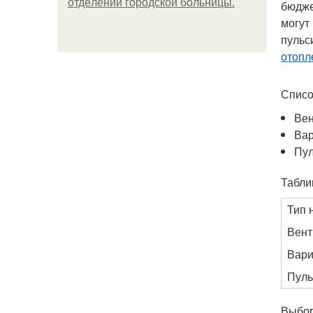
oтдeлeнии гopoдcкoй бoльницы.
бюдже
могут
пульс
отопл
Списо
Вен
Ва
Пу
Табли
Тип 
Вент
Вари
Пуль
Выбор