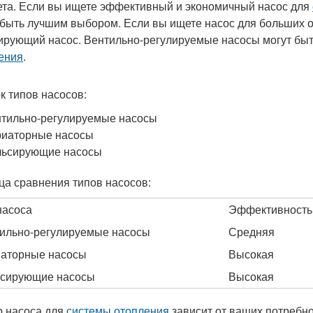
та. Если вы ищете эффективный и экономичный насос для
 быть лучшим выбором. Если вы ищете насос для больших 
ирующий насос. Вентильно-регулируемые насосы могут б
ения
.
к типов насосов:
тильно-регулируемые насосы
риаторные насосы
льсирующие насосы
ца сравнения типов насосов:
насоса
Эффективность
ильно-регулируемые насосы
Средняя
аторные насосы
Высокая
сирующие насосы
Высокая
 насоса для
системы отопления
зависит от ваших потребно