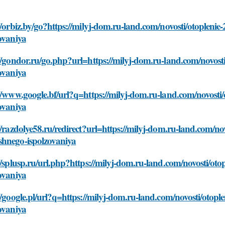
//orbiz.by/go?https://milyj-dom.ru-land.com/novosti/otoplen
ovaniya
//gondor.ru/go.php?url=https://milyj-dom.ru-land.com/novos
ovaniya
//www.google.bf/url?q=https://milyj-dom.ru-land.com/novosti
ovaniya
//razdolye58.ru/redirect?url=https://milyj-dom.ru-land.com/no
hnego-ispolzovaniya
//splusp.ru/url.php?https://milyj-dom.ru-land.com/novosti/o
ovaniya
//google.pl/url?q=https://milyj-dom.ru-land.com/novosti/otop
ovaniya