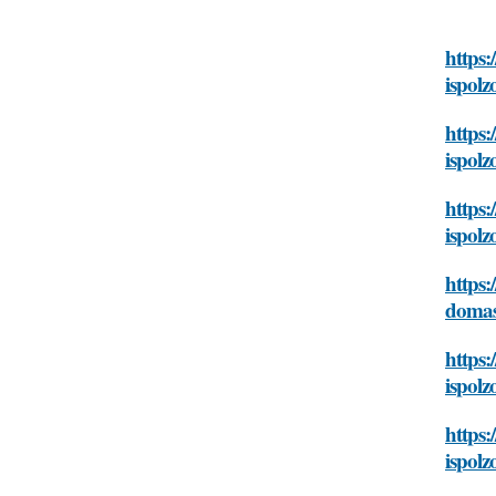
https:
ispolz
https:
ispolz
https:
ispolz
https:
domas
https:
ispolz
https:
ispolz