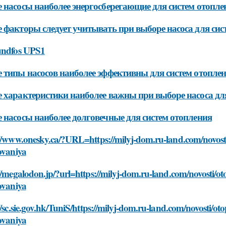
 насосы наиболее энергосберегающие для систем отопле
 факторы следует учитывать при выборе насоса для си
undfos UPS1
 типы насосов наиболее эффективны для систем отопле
 характеристики наиболее важны при выборе насоса дл
 насосы наиболее долговечные для систем отопления
://www.onesky.ca/?URL=https://milyj-dom.ru-land.com/novost
ovaniya
//megalodon.jp/?url=https://milyj-dom.ru-land.com/novosti/o
ovaniya
//sc.sie.gov.hk/TuniS/https://milyj-dom.ru-land.com/novosti/
ovaniya