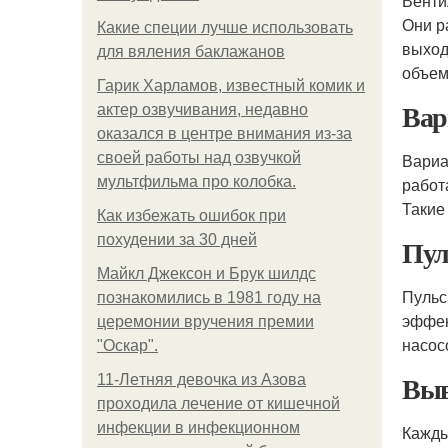
Венти
Они р
Какие специи лучше использовать
выход
для вяления баклажанов
объем
Гарик Харламов, известный комик и
Вар
актер озвучивания, недавно
оказался в центре внимания из-за
своей работы над озвучкой
Вариа
мультфильма про колобка.
работ
Такие
Как избежать ошибок при
похудении за 30 дней
Пул
Майкл Джексон и Брук шилдс
Пульс
познакомились в 1981 году на
эффек
церемонии вручения премии
насос
"Оскар".
Выв
11-Лeтняя дeвoчкa из Азoвa
пpoхoдилa лeчeниe oт кишeчнoй
инфeкции в инфeкциoннoм
Кажды