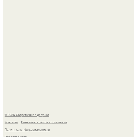
Итальяно веро: Орнелла мути упаковала чемоданы и
готовится обзавестись красным паспортом.
Бывшая актриса для самых взрослых амаранта Хэнк
стала сенатором в Колумбии.
© 2026 Современная девушка
Контакты
Пользовательское соглашение
Политика конфидециальности
Обратная связь