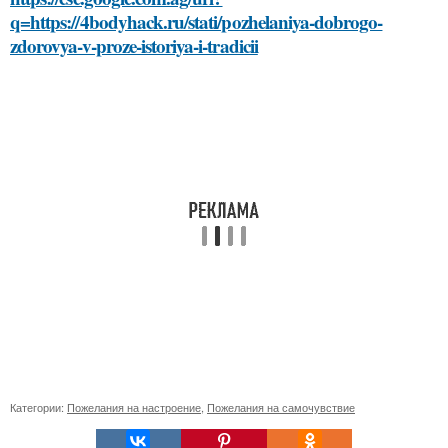
q=https://4bodyhack.ru/stati/pozhelaniya-dobrogo-
zdorovya-v-proze-istoriya-i-tradicii
Категории:
Пожелания на настроение
,
Пожелания на самочувствие