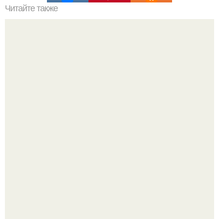
Читайте также
Какие цвета и материалы лучше использовать для
отделения прихожей от жилой зоны
Мало кто знает, что Элизабет олсен получила роль алы
Ванды максимофф не сразу.