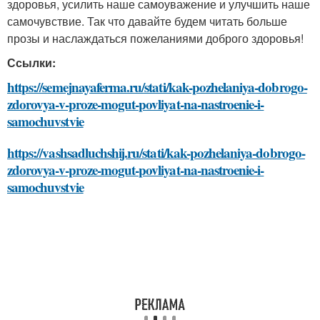
здоровья, усилить наше самоуважение и улучшить наше
самочувствие. Так что давайте будем читать больше
прозы и наслаждаться пожеланиями доброго здоровья!
Ссылки:
https://semejnayaferma.ru/stati/kak-pozhelaniya-dobrogo-
zdorovya-v-proze-mogut-povliyat-na-nastroenie-i-
samochuvstvie
https://vashsadluchshij.ru/stati/kak-pozhelaniya-dobrogo-
zdorovya-v-proze-mogut-povliyat-na-nastroenie-i-
samochuvstvie