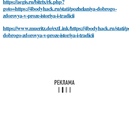
https://aegis.ru/bitrix/rk.php?
goto=https://4bodyhack.ru/stati/pozhelaniya-dobrogo-
zdorovya-v-proze-istoriya-i-tradicii
https://www.mueritz.de/extLink/https://4bodyhack.ru/stati/p
dobrogo-zdorovya-v-proze-istoriya-i-tradicii