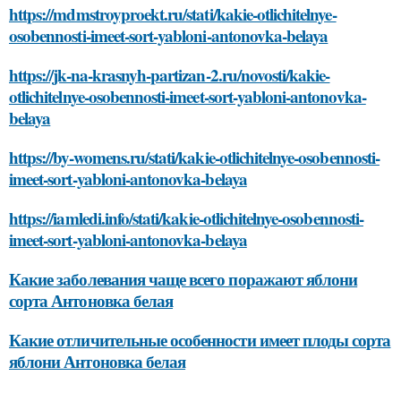
https://mdmstroyproekt.ru/stati/kakie-otlichitelnye-
osobennosti-imeet-sort-yabloni-antonovka-belaya
https://jk-na-krasnyh-partizan-2.ru/novosti/kakie-
otlichitelnye-osobennosti-imeet-sort-yabloni-antonovka-
belaya
https://by-womens.ru/stati/kakie-otlichitelnye-osobennosti-
imeet-sort-yabloni-antonovka-belaya
https://iamledi.info/stati/kakie-otlichitelnye-osobennosti-
imeet-sort-yabloni-antonovka-belaya
Какие заболевания чаще всего поражают яблони
сорта Антоновка белая
Какие отличительные особенности имеет плоды сорта
яблони Антоновка белая