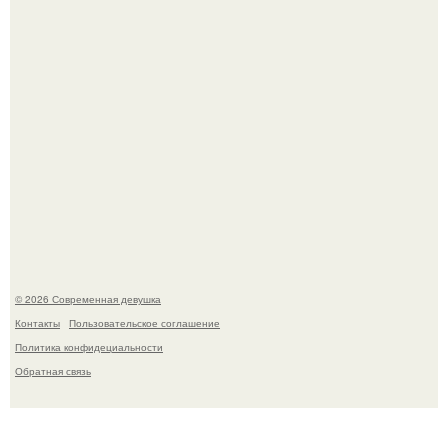
У юли Гаврилиной снова случился конфликт с комиком
Ильей Соболевым.
© 2026 Современная девушка
Контакты
Пользовательское соглашение
Политика конфидециальности
Обратная связь