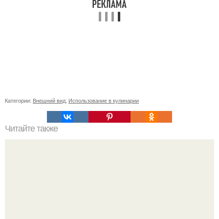
Категории:
Внешний вид
,
Использование в кулинарии
Читайте также
Ортопедическое кресло для пожилого человека: все, что