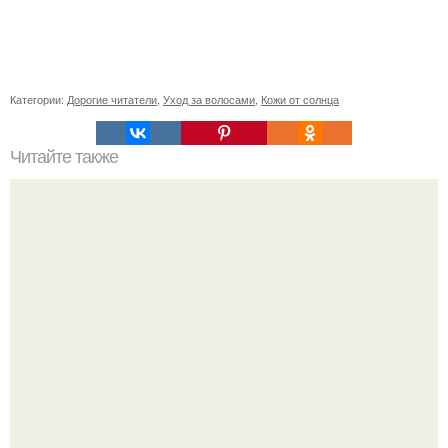
Категории:
Дорогие читатели
,
Уход за волосами
,
Кожи от солнца
Читайте также
Как выбрать подходящий цвет лака для втирания