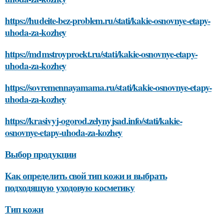
https://hudeite-bez-problem.ru/stati/kakie-osnovnye-etapy-
uhoda-za-kozhey
https://mdmstroyproekt.ru/stati/kakie-osnovnye-etapy-
uhoda-za-kozhey
https://sovremennayamama.ru/stati/kakie-osnovnye-etapy-
uhoda-za-kozhey
https://krasivyj-ogorod.zelynyjsad.info/stati/kakie-
osnovnye-etapy-uhoda-za-kozhey
Выбор продукции
Как определить свой тип кожи и выбрать
подходящую уходовую косметику
Тип кожи