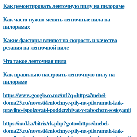
Как ремонтировать ленточную пилу на пилораме
Как часто нужно менять ленточные пила на
пилорамах
Какие факторы влияют на скорость и качество
резания на ленточной пиле
Что такое ленточная пила
Как правильно настроить ленточную пилу на
пилораме
https://www.google.co.mz/url?q=https://mebel-
doma23.ru/novosti/lentochnye-pily-na-piloramah-kak-
pravilno-ispolzovat-i-podderzhivat-v-rabochem-sostoyanii
https://aad.kz/bitrix/rk.php?goto=https://mebel-
doma23.ru/novosti/lentochnye-pily-na-piloramah-kak-