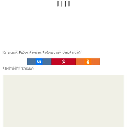
Категории:
Рабочий место
,
Работа с ленточной пилой
Читайте также
Стильные пучки для коротких волос: 15 идей