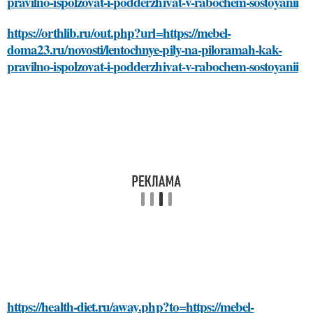
pravilno-ispolzovat-i-podderzhivat-v-rabochem-sostoyanii
https://orthlib.ru/out.php?url=https://mebel-
doma23.ru/novosti/lentochnye-pily-na-piloramah-kak-
pravilno-ispolzovat-i-podderzhivat-v-rabochem-sostoyanii
https://health-diet.ru/away.php?to=https://mebel-