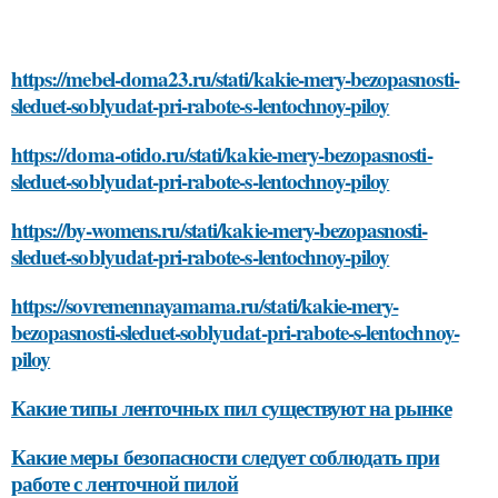
https://mebel-doma23.ru/stati/kakie-mery-bezopasnosti-
sleduet-soblyudat-pri-rabote-s-lentochnoy-piloy
https://doma-otido.ru/stati/kakie-mery-bezopasnosti-
sleduet-soblyudat-pri-rabote-s-lentochnoy-piloy
https://by-womens.ru/stati/kakie-mery-bezopasnosti-
sleduet-soblyudat-pri-rabote-s-lentochnoy-piloy
https://sovremennayamama.ru/stati/kakie-mery-
bezopasnosti-sleduet-soblyudat-pri-rabote-s-lentochnoy-
piloy
Какие типы ленточных пил существуют на рынке
Какие меры безопасности следует соблюдать при
работе с ленточной пилой