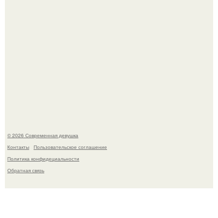
Большинство замечало, что после оргазма мужчина
часто почти сразу теряет возбуждение, тогда как
женщина может дольше сохранять возбуждение.
© 2026 Современная девушка
Контакты
Пользовательское соглашение
Политика конфидециальности
Обратная связь