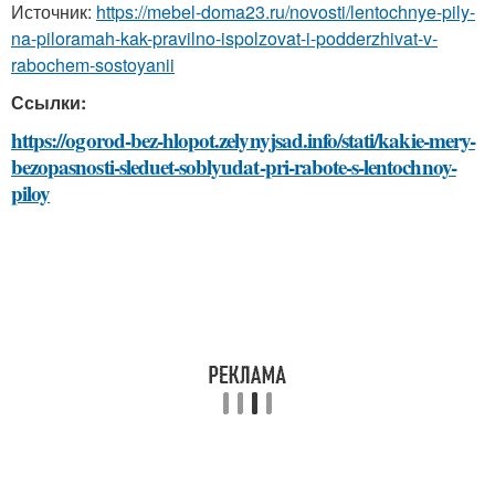
Источник:
https://mebel-doma23.ru/novosti/lentochnye-pily-
na-piloramah-kak-pravilno-ispolzovat-i-podderzhivat-v-
rabochem-sostoyanii
Ссылки:
https://ogorod-bez-hlopot.zelynyjsad.info/stati/kakie-mery-
bezopasnosti-sleduet-soblyudat-pri-rabote-s-lentochnoy-
piloy