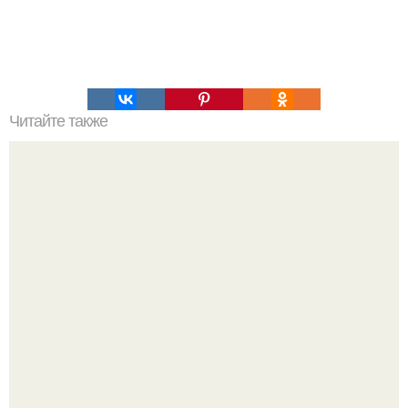
Читайте также
Простота и элегантность: короткий волос #128525