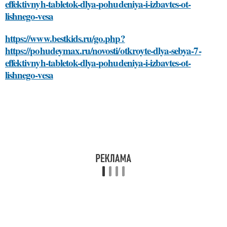
effektivnyh-tabletok-dlya-pohudeniya-i-izbavtes-ot-
lishnego-vesa
https://www.bestkids.ru/go.php?
https://pohudeymax.ru/novosti/otkroyte-dlya-sebya-7-
effektivnyh-tabletok-dlya-pohudeniya-i-izbavtes-ot-
lishnego-vesa