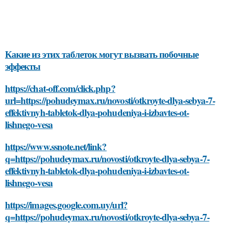
Какие из этих таблеток могут вызвать побочные
эффекты
https://chat-off.com/click.php?
url=https://pohudeymax.ru/novosti/otkroyte-dlya-sebya-7-
effektivnyh-tabletok-dlya-pohudeniya-i-izbavtes-ot-
lishnego-vesa
https://www.ssnote.net/link?
q=https://pohudeymax.ru/novosti/otkroyte-dlya-sebya-7-
effektivnyh-tabletok-dlya-pohudeniya-i-izbavtes-ot-
lishnego-vesa
https://images.google.com.uy/url?
q=https://pohudeymax.ru/novosti/otkroyte-dlya-sebya-7-