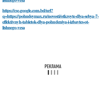
https://cse.google.com.bd/url?
q=https://pohudeymax.ru/novosti/otkroyte-dlya-sebya-7-
effektivnyh-tabletok-dlya-pohudeniya-i-izbavtes-ot-
lishnego-vesa