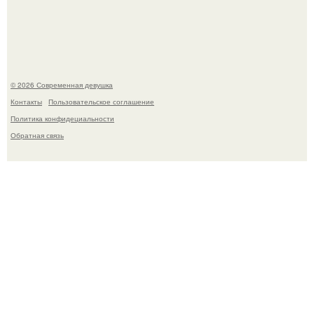
изменились, пройдя путь от подростковых кумиров до
мировых звезд.
© 2026 Современная девушка
Контакты
Пользовательское соглашение
Политика конфидециальности
Обратная связь