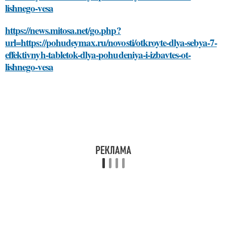
lishnego-vesa
https://news.mitosa.net/go.php?
url=https://pohudeymax.ru/novosti/otkroyte-dlya-sebya-7-
effektivnyh-tabletok-dlya-pohudeniya-i-izbavtes-ot-
lishnego-vesa