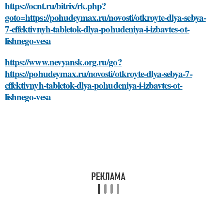
https://ocnt.ru/bitrix/rk.php?
goto=https://pohudeymax.ru/novosti/otkroyte-dlya-sebya-
7-effektivnyh-tabletok-dlya-pohudeniya-i-izbavtes-ot-
lishnego-vesa
https://www.nevyansk.org.ru/go?
https://pohudeymax.ru/novosti/otkroyte-dlya-sebya-7-
effektivnyh-tabletok-dlya-pohudeniya-i-izbavtes-ot-
lishnego-vesa