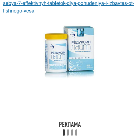
sebya-7-effektivnyh-tabletok-dlya-pohudeniya-i-izbavtes-ot-
lishnego-vesa