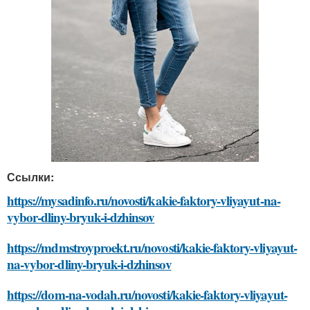
Ссылки:
https://mysadinfo.ru/novosti/kakie-faktory-vliyayut-na-
vybor-dliny-bryuk-i-dzhinsov
https://mdmstroyproekt.ru/novosti/kakie-faktory-vliyayut-
na-vybor-dliny-bryuk-i-dzhinsov
https://dom-na-vodah.ru/novosti/kakie-faktory-vliyayut-