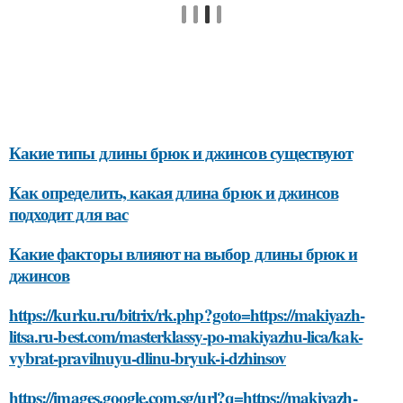
Какие типы длины брюк и джинсов существуют
Как определить, какая длина брюк и джинсов
подходит для вас
Какие факторы влияют на выбор длины брюк и
джинсов
https://kurku.ru/bitrix/rk.php?goto=https://makiyazh-
litsa.ru-best.com/masterklassy-po-makiyazhu-lica/kak-
vybrat-pravilnuyu-dlinu-bryuk-i-dzhinsov
https://images.google.com.sg/url?q=https://makiyazh-