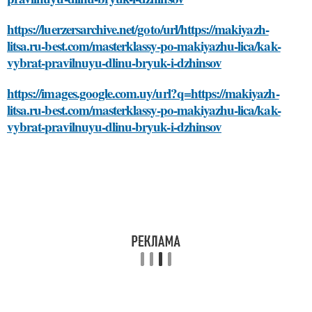
https://luerzersarchive.net/goto/url/https://makiyazh-
litsa.ru-best.com/masterklassy-po-makiyazhu-lica/kak-
vybrat-pravilnuyu-dlinu-bryuk-i-dzhinsov
https://images.google.com.uy/url?q=https://makiyazh-
litsa.ru-best.com/masterklassy-po-makiyazhu-lica/kak-
vybrat-pravilnuyu-dlinu-bryuk-i-dzhinsov