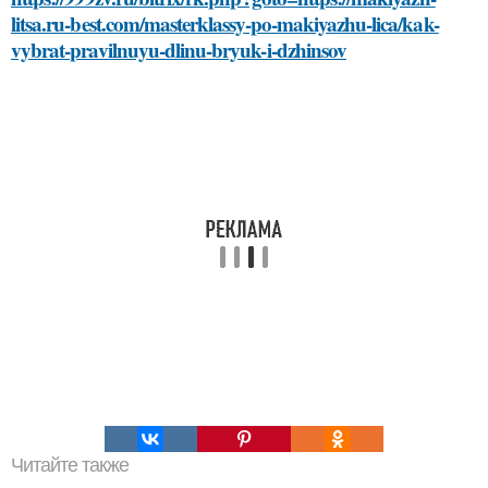
litsa.ru-best.com/masterklassy-po-makiyazhu-lica/kak-
vybrat-pravilnuyu-dlinu-bryuk-i-dzhinsov
Читайте также