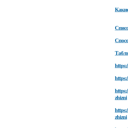
Какие
Списо
Спосо
Табли
https:
https:
https:
zhizni
https:
zhizni