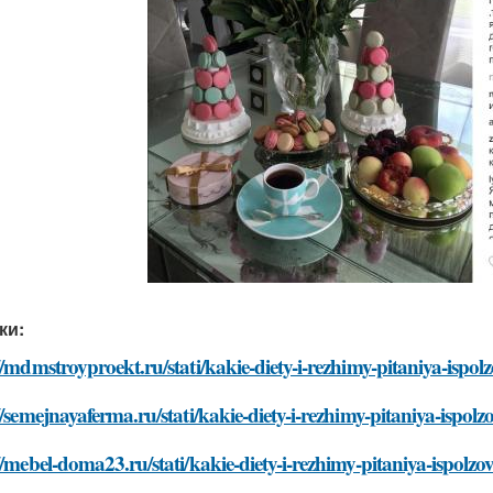
ки:
//mdmstroyproekt.ru/stati/kakie-diety-i-rezhimy-pitaniya-isp
//semejnayaferma.ru/stati/kakie-diety-i-rezhimy-pitaniya-isp
//mebel-doma23.ru/stati/kakie-diety-i-rezhimy-pitaniya-ispol