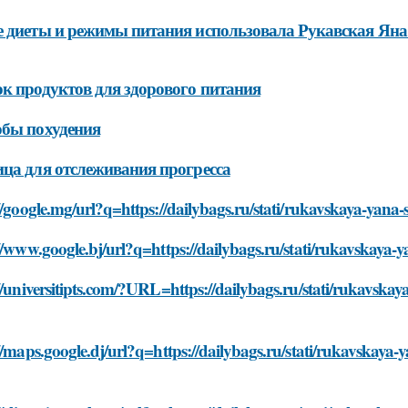
 диеты и режимы питания использовала Рукавская Яна
к продуктов для здорового питания
бы похудения
ца для отслеживания прогресса
//google.mg/url?q=https://dailybags.ru/stati/rukavskaya-yana
//www.google.bj/url?q=https://dailybags.ru/stati/rukavskaya-
//universitipts.com/?URL=https://dailybags.ru/stati/rukavska
//maps.google.dj/url?q=https://dailybags.ru/stati/rukavskaya