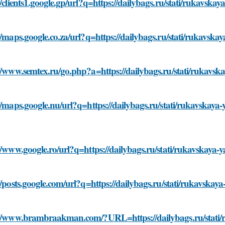
//clients1.google.gp/url?q=https://dailybags.ru/stati/rukavsk
//maps.google.co.za/url?q=https://dailybags.ru/stati/rukavsk
//www.semtex.ru/go.php?a=https://dailybags.ru/stati/rukavs
//maps.google.nu/url?q=https://dailybags.ru/stati/rukavskay
//www.google.ro/url?q=https://dailybags.ru/stati/rukavskaya
//posts.google.com/url?q=https://dailybags.ru/stati/rukavska
://www.brambraakman.com/?URL=https://dailybags.ru/stati/r