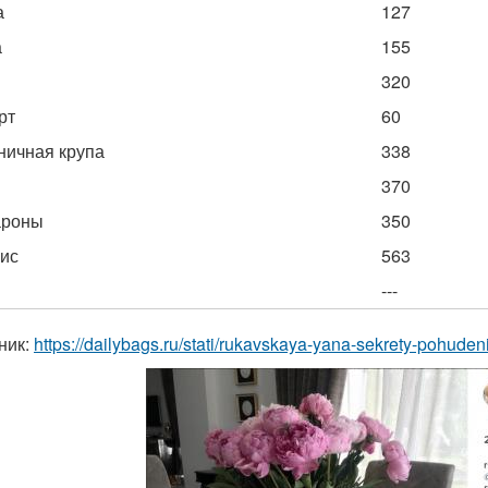
а
127
а
155
320
рт
60
ичная крупа
338
370
ароны
350
ис
563
---
ник:
https://dailybags.ru/stati/rukavskaya-yana-sekrety-pohude