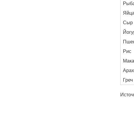
Рыб
Яйц
Сыр
Йогу
Пшен
Рис
Мак
Арах
Греч
Источ