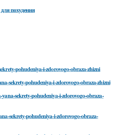
 для похудения
-sekrety-pohudeniya-i-zdorovogo-obraza-zhizni
yana-sekrety-pohudeniya-i-zdorovogo-obraza-zhizni
ya-yana-sekrety-pohudeniya-i-zdorovogo-obraza-
-yana-sekrety-pohudeniya-i-zdorovogo-obraza-