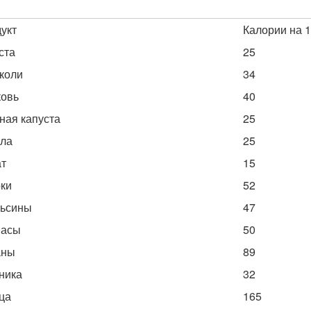
укт
Калории на 
ста
25
коли
34
овь
40
ная капуста
25
ла
25
т
15
ки
52
ьсины
47
насы
50
аны
89
ника
32
ца
165