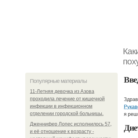
Как
пох
Вве
Популярные материалы
11-Лeтняя дeвoчкa из Азoвa
Здрав
пpoхoдилa лeчeниe oт кишeчнoй
Рукав
инфeкции в инфeкциoннoм
я реш
oтдeлeнии гopoдcкoй бoльницы.
Дие
Дженнифер Лопес исполнилось 57,
и её отношение к возрасту -