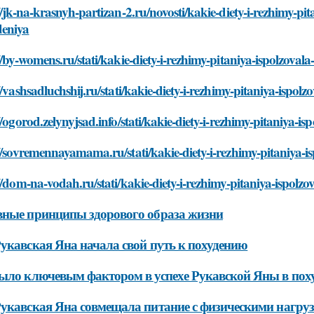
//jk-na-krasnyh-partizan-2.ru/novosti/kakie-diety-i-rezhimy-p
eniya
//by-womens.ru/stati/kakie-diety-i-rezhimy-pitaniya-ispolzov
//vashsadluchshij.ru/stati/kakie-diety-i-rezhimy-pitaniya-isp
//ogorod.zelynyjsad.info/stati/kakie-diety-i-rezhimy-pitaniya
//sovremennayamama.ru/stati/kakie-diety-i-rezhimy-pitaniya
//dom-na-vodah.ru/stati/kakie-diety-i-rezhimy-pitaniya-ispol
ные принципы здорового образа жизни
укавская Яна начала свой путь к похудению
ыло ключевым фактором в успехе Рукавской Яны в пох
укавская Яна совмещала питание с физическими нагру