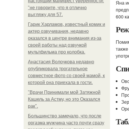
настоящий манифест уверенности:
Яна и
"не говорите, что я отлично
предп
выгляжу для 57.
600 к
Гарик Харламов, известный комик и
Реж
актер озвучивания, недавно
оказался в центре внимания из-за
Помим
своей работы над озвучкой
также
мультфильма про колобка.
употр
Анастасия Волочкова недавно
Спи
опубликовала трогательное
совместное фото со своей мамой, к
Ово
которой она приехала в гости.
Фру
"Врачи Принимали мой Затяжной
Про
Кашель за Астму, но это Оказался
Зер
рак".
Оре
Большинство замечало, что после
Таб
оргазма мужчина часто почти сразу