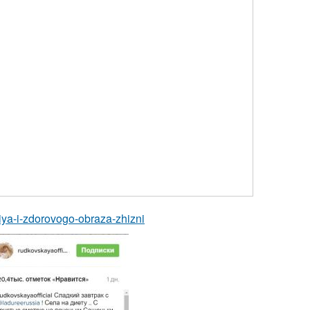
niya-i-zdorovogo-obraza-zhizni