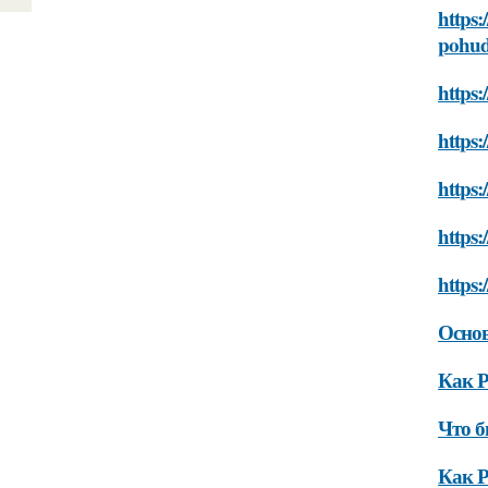
https:
pohud
https:
https:
https:
https:
https:
Основ
Как Р
Что б
Как Р