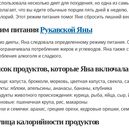
спользовала несколько диет для похудения, но одна из сам
олагает, что вы едите обычные порции пять дней в неделю, 
алорий. Этот режим питания помог Яне сбросить лишний ве
им питания
Рукавской Яны
о диеты, Яна следовала определенному режиму питания. О
 ограничивала потребление жиров и углеводов. Яна также с
ебления алкоголя и сладкого.
сок продуктов, которые Яна включала 
щи: капуста, брокколи, морковь, цветная капуста, свекла, с
кты: яблоки, апельсины, ананасы, бананы, клубника
дукты животного происхождения: курица, рыба, яйца, сыр, 
новые: пшеничная крупа, рис, макароны
хи и семечки: арахис, грецкие орехи, кедровые орешки, се
лица калорийности продуктов