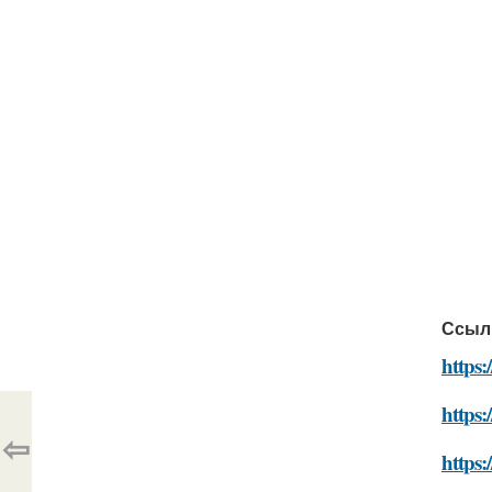
Ссыл
https:
https:
⇦
https: