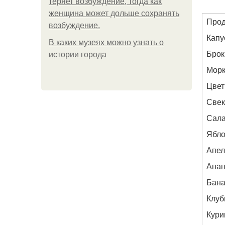
теряет возбуждение, тогда как
женщина может дольше сохранять
Прод
возбуждение.
Капу
В каких музеях можно узнать о
Брок
истории города
Морк
Цвет
Свек
Сала
Ябло
Апел
Ана
Бан
Клуб
Кури