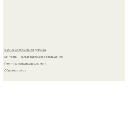
Кристина асмус опубликовала пляжные фото с 12-
летней дочерью от Гарика Харламова.
© 2026 Современная девушка
Контакты
Пользовательское соглашение
Политика конфидециальности
Обратная связь