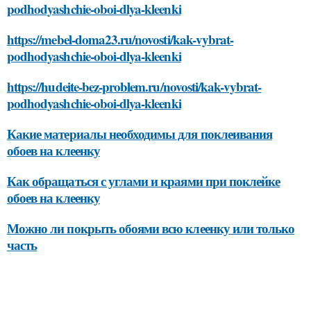
podhodyashchie-oboi-dlya-kleenki
https://mebel-doma23.ru/novosti/kak-vybrat-
podhodyashchie-oboi-dlya-kleenki
https://hudeite-bez-problem.ru/novosti/kak-vybrat-
podhodyashchie-oboi-dlya-kleenki
Какие материалы необходимы для поклеивания
обоев на клеенку
Как обращаться с углами и краями при поклейке
обоев на клеенку
Можно ли покрыть обоями всю клеенку или только
часть