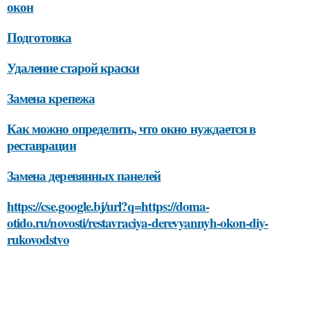
окон
Подготовка
Удаление старой краски
Замена крепежа
Как можно определить, что окно нуждается в
реставрации
Замена деревянных панелей
https://cse.google.bj/url?q=https://doma-
otido.ru/novosti/restavraciya-derevyannyh-okon-diy-
rukovodstvo