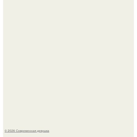
Бывшая актриса для самых взрослых амаранта Хэнк
стала сенатором в Колумбии.
Рацион 1400 калорий.
© 2026 Современная девушка