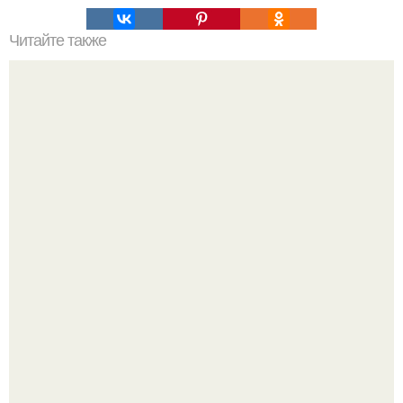
Читайте также
Мини крабики: новый тренд в мире прически
Мало кто знает, что Элизабет олсен получила роль алы
Ванды максимофф не сразу.