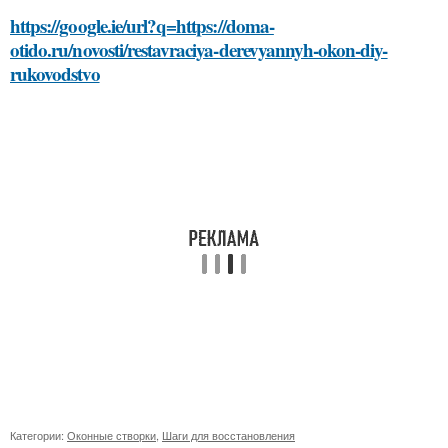
https://google.ie/url?q=https://doma-
otido.ru/novosti/restavraciya-derevyannyh-okon-diy-
rukovodstvo
Категории:
Оконные створки
,
Шаги для восстановления