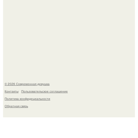
Спустя годы актеры хоррора "Тело Дженнифер" сильно
изменились, пройдя путь от подростковых кумиров до
мировых звезд.
© 2026 Современная девушка
Контакты
Пользовательское соглашение
Политика конфидециальности
Обратная связь