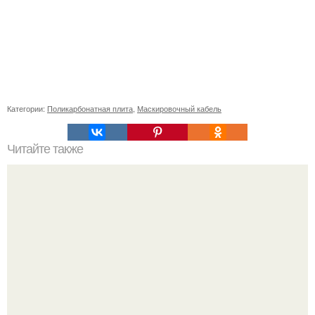
Категории:
Поликарбонатная плита
,
Маскировочный кабель
Читайте также
Поколение 50+: Как выбрать идеальное кресло на
колесиках для пожилых людей