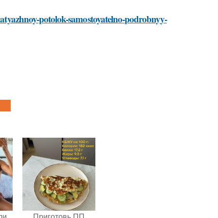
t-natyazhnoy-potolok-samostoyatelno-podrobnyy-
ли
Приготовь ПП