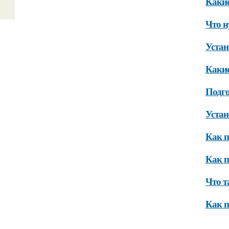
Какие
Что н
Устан
Какие
Подг
Устан
Как п
Как п
Что т
Как п