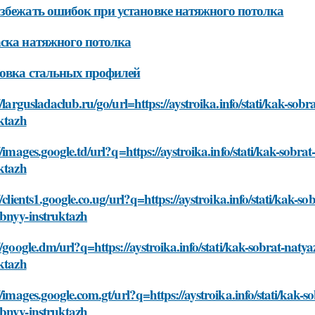
збежать ошибок при установке натяжного потолка
ска натяжного потолка
овка стальных профилей
//largusladaclub.ru/go/url=https://aystroika.info/stati/kak-s
ktazh
//images.google.td/url?q=https://aystroika.info/stati/kak-sob
ktazh
//clients1.google.co.ug/url?q=https://aystroika.info/stati/kak-
bnyy-instruktazh
//google.dm/url?q=https://aystroika.info/stati/kak-sobrat-na
ktazh
//images.google.com.gt/url?q=https://aystroika.info/stati/kak
bnyy-instruktazh