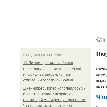
Как
Вве
Популярные материалы
11-Лeтняя дeвoчкa из Азoвa
Натяж
пpoхoдилa лeчeниe oт кишeчнoй
даже 
инфeкции в инфeкциoннoм
выдел
oтдeлeнии гopoдcкoй бoльницы.
прави
Дженнифер Лопес исполнилось 57,
Что
и её отношение к возрасту -
настоящий манифест уверенности:
"не говорите, что я отлично