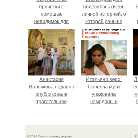
прически с
поделилась очень
помощью
личной историей, о
невидимок для
которой раньше
коротких волос
почти не говорила.
у
Анастасия
Итальяно веро:
Л
Волочкова недавно
Орнелла мути
е
опубликовала
упаковала
м
трогательное
чемоданы и
совместное фото
готовится
со своей мамой, к
обзавестись
которой она
красным
приехала в гости.
паспортом.
© 2026 Современная девушка
К