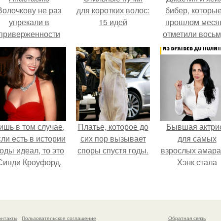
Волочкову не раз
для коротких волос:
бибер, которые
упрекали в
15 идей
прошлом меся
приверженности
отметили вось
старевшим бьюти -
годовщину
процедурам.
помолвки, пока
новые фото 
совместного
отдыха.
ишь в том случае,
Платье, которое до
Бывшая актри
сли есть в истории
сих пор вызывает
для самых
оды идеал, то это
споры спустя годы.
взрослых амара
Синди Кроуфорд.
Хэнк стала
сенатором в
Колумбии.
онтакты
Пользовательское соглашение
Обратная связь