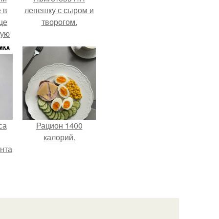
 в
лепешку с сыром и
це
творогом.
мую
зали
с
са
Рацион 1400
калорий.
нта