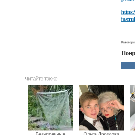
https:
instru
Категори
Понр
Читайте также
Безупречные
Ольга Дроздова