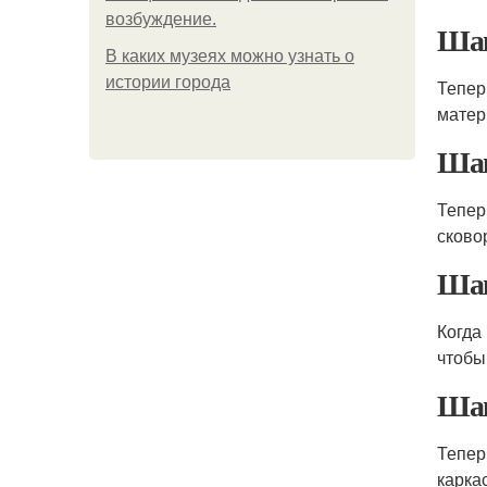
возбуждение.
Шаг
В каких музеях можно узнать о
истории города
Тепер
матер
Шаг
Тепер
сково
Шаг
Когда
чтобы
Шаг
Тепер
каркас