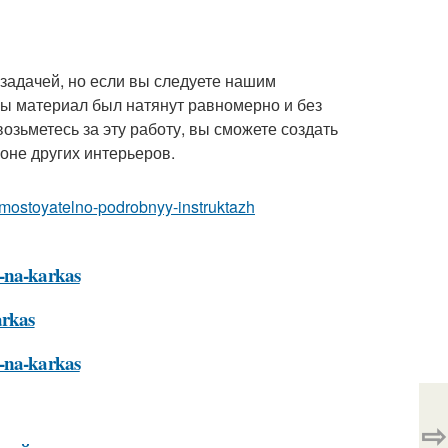
задачей, но если вы следуете нашим
обы материал был натянут равномерно и без
возьметесь за эту работу, вы сможете создать
оне других интерьеров.
-samostoyatelno-podrobnyy-instruktazh
l-na-karkas
arkas
l-na-karkas
⇨