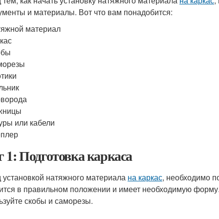
 тем, как начать установку натяжного материала
на каркас
,
ументы и материалы. Вот что вам понадобится:
яжной материал
кас
обы
морезы
тики
льник
оворода
жницы
ры или кабели
еплер
 1: Подготовка каркаса
 установкой натяжного материала
на каркас
, необходимо п
ится в правильном положении и имеет необходимую форму.
ьзуйте скобы и саморезы.