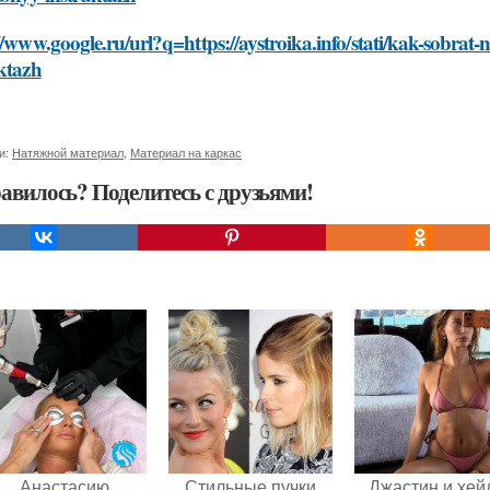
//www.google.ru/url?q=https://aystroika.info/stati/kak-sobra
ktazh
и:
Натяжной материал
,
Материал на каркас
авилось? Поделитесь с друзьями!
Анастасию
Стильные пучки
Джастин и хей