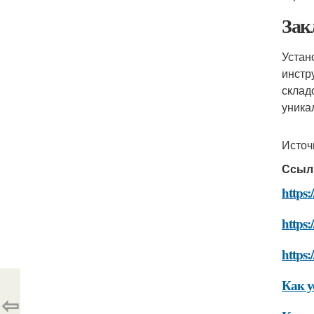
Зак
Устан
инстр
склад
уника
Источ
Ссыл
https:
https:
https:
Как у
⇦