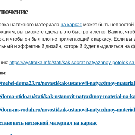
лючение
овка натяжного материала
на каркас
может быть непростой 
укциям, вы сможете сделать это быстро и легко. Важно, чт
ок, и чтобы он был плотно прилегающий к каркасу. Если вы 
льный и эффектный дизайн, который будет выделяться на ф
ник:
https://aystroika.info/stati/kak-sobrat-natyazhnoy-potolok
ки:
//mebel-doma23.ru/novosti/kak-ustanovit-natyazhnoy-materia
//doma-otido.ru/stati/kak-ustanovit-natyazhnoy-material-na-k
//dom-na-vodah.ru/novosti/kak-ustanovit-natyazhnoy-materia
становить натяжной материал на каркас