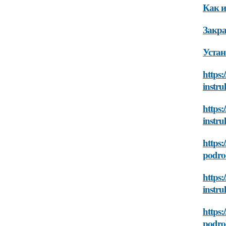
Как и
Закра
Устан
https:
instru
https:
instru
https:
podro
https:
instru
https:
podro