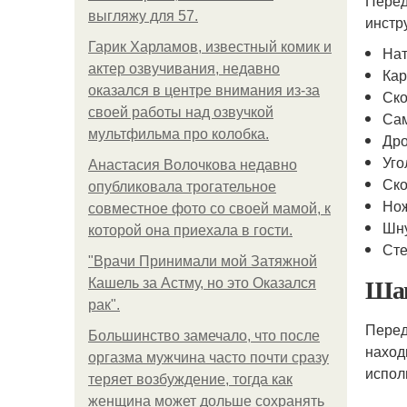
Перед
выгляжу для 57.
инстр
Гарик Харламов, известный комик и
Нат
актер озвучивания, недавно
Кар
оказался в центре внимания из-за
Ск
своей работы над озвучкой
Са
мультфильма про колобка.
Дро
Уго
Анастасия Волочкова недавно
Ск
опубликовала трогательное
Но
совместное фото со своей мамой, к
Шну
которой она приехала в гости.
Ст
"Врачи Принимали мой Затяжной
Шаг
Кашель за Астму, но это Оказался
рак".
Перед
Большинство замечало, что после
наход
оргазма мужчина часто почти сразу
испол
теряет возбуждение, тогда как
женщина может дольше сохранять