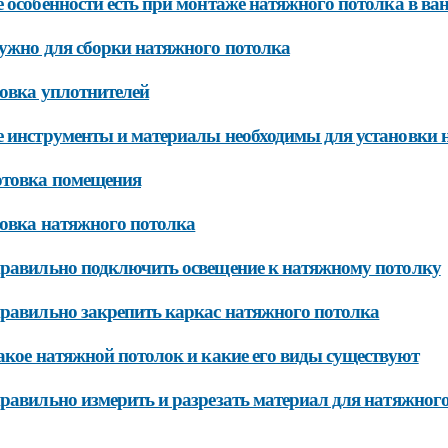
 особенности есть при монтаже натяжного потолка в ва
ужно для сборки натяжного потолка
овка уплотнителей
 инструменты и материалы необходимы для установки 
отовка помещения
овка натяжного потолка
равильно подключить освещение к натяжному потолку
равильно закрепить каркас натяжного потолка
акое натяжной потолок и какие его виды существуют
равильно измерить и разрезать материал для натяжног