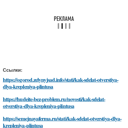
Ссылки:
https://ogorod.zelynyjsad.info/stati/kak-sdelat-otverstiya-
dlya-krepleniya-plintusa
https://hudeite-bez-problem.ru/novosti/kak-sdelat-
otverstiya-dlya-krepleniya-plintusa
https://semejnayaferma.ru/stati/kak-sdelat-otverstiya-dlya-
krepleniya-plintusa