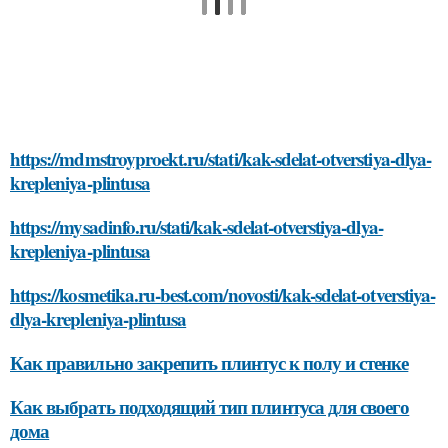
https://mdmstroyproekt.ru/stati/kak-sdelat-otverstiya-dlya-
krepleniya-plintusa
https://mysadinfo.ru/stati/kak-sdelat-otverstiya-dlya-
krepleniya-plintusa
https://kosmetika.ru-best.com/novosti/kak-sdelat-otverstiya-
dlya-krepleniya-plintusa
Как правильно закрепить плинтус к полу и стенке
Как выбрать подходящий тип плинтуса для своего
дома