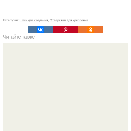
Категории:
Шаги для создания
,
Отверстия для крепления
Читайте также
Возвращение к нормальной жизни: как справиться с
пост-пандемическими изменениями