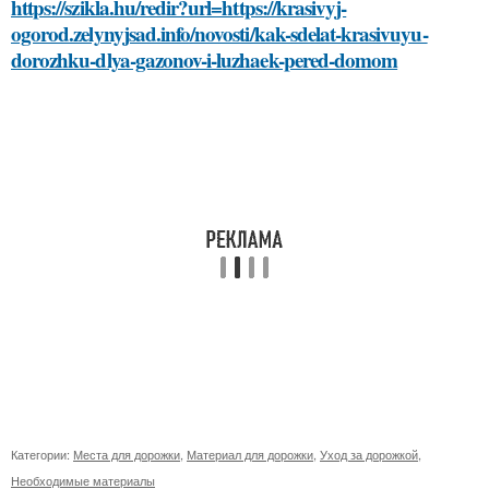
https://szikla.hu/redir?url=https://krasivyj-
ogorod.zelynyjsad.info/novosti/kak-sdelat-krasivuyu-
dorozhku-dlya-gazonov-i-luzhaek-pered-domom
Категории:
Места для дорожки
,
Материал для дорожки
,
Уход за дорожкой
,
Необходимые материалы