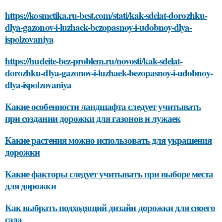
https://kosmetika.ru-best.com/stati/kak-sdelat-dorozhku-
dlya-gazonov-i-luzhaek-bezopasnoy-i-udobnoy-dlya-
ispolzovaniya
https://hudeite-bez-problem.ru/novosti/kak-sdelat-
dorozhku-dlya-gazonov-i-luzhaek-bezopasnoy-i-udobnoy-
dlya-ispolzovaniya
Какие особенности ландшафта следует учитывать
при создании дорожки для газонов и лужаек
Какие растения можно использовать для украшения
дорожки
Какие факторы следует учитывать при выборе места
для дорожки
Как выбрать подходящий дизайн дорожки для своего
сада