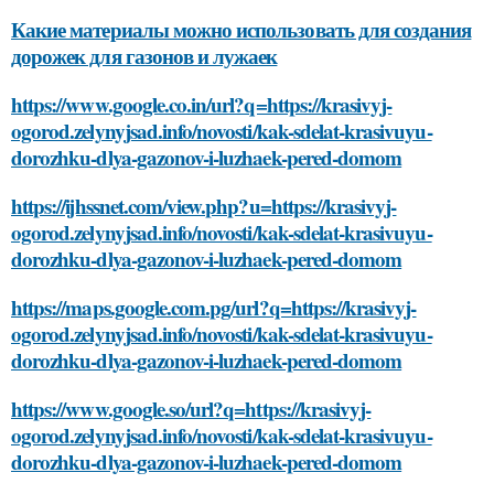
Какие материалы можно использовать для создания
дорожек для газонов и лужаек
https://www.google.co.in/url?q=https://krasivyj-
ogorod.zelynyjsad.info/novosti/kak-sdelat-krasivuyu-
dorozhku-dlya-gazonov-i-luzhaek-pered-domom
https://ijhssnet.com/view.php?u=https://krasivyj-
ogorod.zelynyjsad.info/novosti/kak-sdelat-krasivuyu-
dorozhku-dlya-gazonov-i-luzhaek-pered-domom
https://maps.google.com.pg/url?q=https://krasivyj-
ogorod.zelynyjsad.info/novosti/kak-sdelat-krasivuyu-
dorozhku-dlya-gazonov-i-luzhaek-pered-domom
https://www.google.so/url?q=https://krasivyj-
ogorod.zelynyjsad.info/novosti/kak-sdelat-krasivuyu-
dorozhku-dlya-gazonov-i-luzhaek-pered-domom