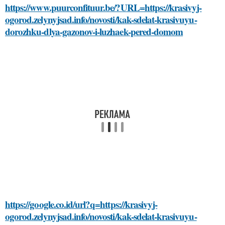
https://www.puurconfituur.be/?URL=https://krasivyj-
ogorod.zelynyjsad.info/novosti/kak-sdelat-krasivuyu-
dorozhku-dlya-gazonov-i-luzhaek-pered-domom
https://google.co.id/url?q=https://krasivyj-
ogorod.zelynyjsad.info/novosti/kak-sdelat-krasivuyu-