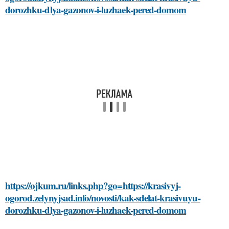
dorozhku-dlya-gazonov-i-luzhaek-pered-domom
https://ojkum.ru/links.php?go=https://krasivyj-
ogorod.zelynyjsad.info/novosti/kak-sdelat-krasivuyu-
dorozhku-dlya-gazonov-i-luzhaek-pered-domom