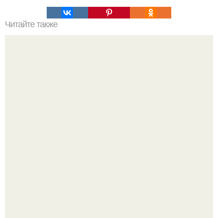
Читайте также
Воспользуйтесь крабиком для создания эффективных
причесок на короткие волосы