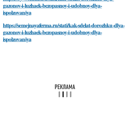
gazonov-i-luzhaek-bezopasnoy-i-udobnoy-dlya-
ispolzovaniya
https://semejnayaferma.ru/stati/kak-sdelat-dorozhku-dlya-
gazonov-i-luzhaek-bezopasnoy-i-udobnoy-dlya-
ispolzovaniya