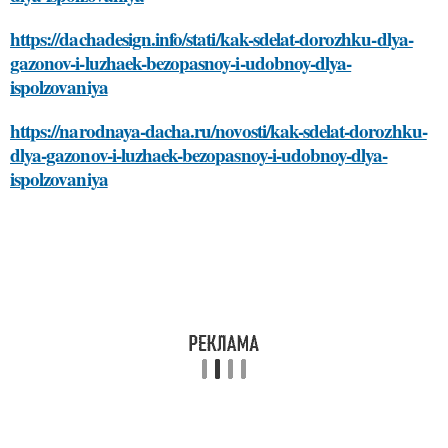
https://dachadesign.info/stati/kak-sdelat-dorozhku-dlya-
gazonov-i-luzhaek-bezopasnoy-i-udobnoy-dlya-
ispolzovaniya
https://narodnaya-dacha.ru/novosti/kak-sdelat-dorozhku-
dlya-gazonov-i-luzhaek-bezopasnoy-i-udobnoy-dlya-
ispolzovaniya