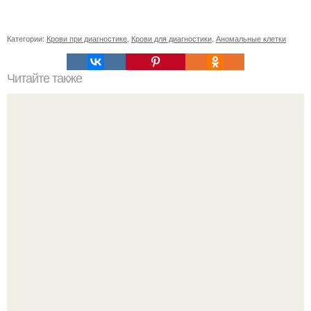
Категории:
Крови при диагностике
,
Крови для диагностики
,
Аномальные клетки
Читайте также
Коронавирус: как меняется течение болезни от
заражения до выздоровления