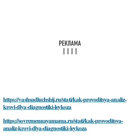
https://vashsadluchshij.ru/stati/kak-provoditsya-analiz-
krovi-dlya-diagnostiki-leykoza
https://sovremennayamama.ru/stati/kak-provoditsya-
analiz-krovi-dlya-diagnostiki-leykoza