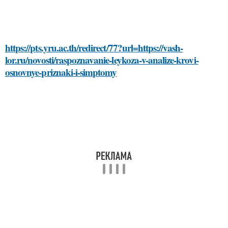
https://pts.yru.ac.th/redirect/77?url=https://vash-
lor.ru/novosti/raspoznavanie-leykoza-v-analize-krovi-
osnovnye-priznaki-i-simptomy