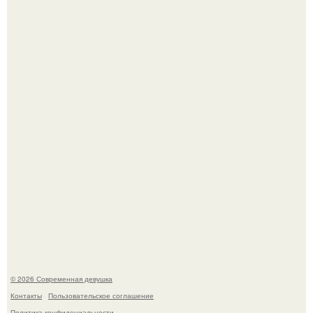
Итальяно веро: Орнелла мути упаковала чемоданы и
готовится обзавестись красным паспортом.
Лишь в том случае, если есть в истории моды идеал, то
это Синди Кроуфорд.
© 2026 Современная девушка
Контакты
Пользовательское соглашение
Политика конфидециальности