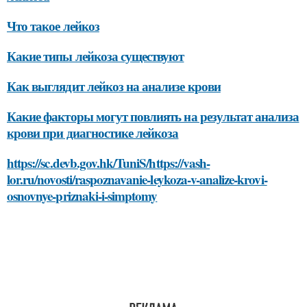
Что такое лейкоз
Какие типы лейкоза существуют
Как выглядит лейкоз на анализе крови
Какие факторы могут повлиять на результат анализа
крови при диагностике лейкоза
https://sc.devb.gov.hk/TuniS/https://vash-
lor.ru/novosti/raspoznavanie-leykoza-v-analize-krovi-
osnovnye-priznaki-i-simptomy