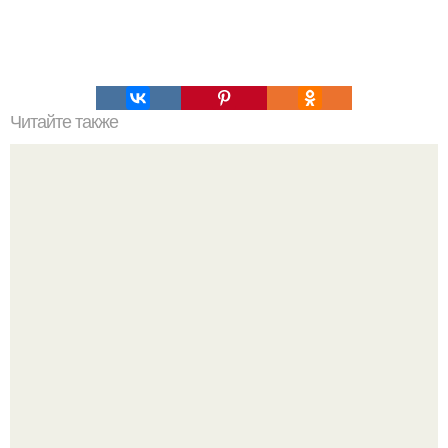
Читайте также
Единственный наследник Нонны Мордюковой: кто он и
что известно о нем