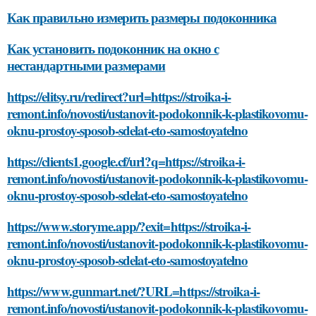
Как правильно измерить размеры подоконника
Как установить подоконник на окно с
нестандартными размерами
https://elitsy.ru/redirect?url=https://stroika-i-
remont.info/novosti/ustanovit-podokonnik-k-plastikovomu-
oknu-prostoy-sposob-sdelat-eto-samostoyatelno
https://clients1.google.cf/url?q=https://stroika-i-
remont.info/novosti/ustanovit-podokonnik-k-plastikovomu-
oknu-prostoy-sposob-sdelat-eto-samostoyatelno
https://www.storyme.app/?exit=https://stroika-i-
remont.info/novosti/ustanovit-podokonnik-k-plastikovomu-
oknu-prostoy-sposob-sdelat-eto-samostoyatelno
https://www.gunmart.net/?URL=https://stroika-i-
remont.info/novosti/ustanovit-podokonnik-k-plastikovomu-