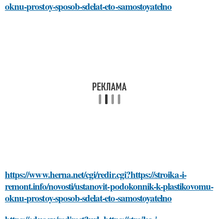
oknu-prostoy-sposob-sdelat-eto-samostoyatelno
https://www.herna.net/cgi/redir.cgi?https://stroika-i-
remont.info/novosti/ustanovit-podokonnik-k-plastikovomu-
oknu-prostoy-sposob-sdelat-eto-samostoyatelno