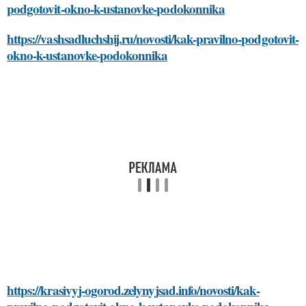
podgotovit-okno-k-ustanovke-podokonnika
https://vashsadluchshij.ru/novosti/kak-pravilno-podgotovit-
okno-k-ustanovke-podokonnika
https://krasivyj-ogorod.zelynyjsad.info/novosti/kak-