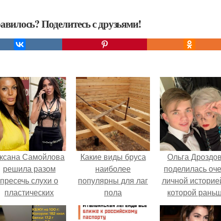
авилось? Поделитесь с друзьями!
ксана Самойлова
Какие виды бруса
Ольга Дроздо
решила разом
наиболее
поделилась оч
пресечь слухи о
популярны для лаг
личной историей
пластических
пола
которой рань
операциях и
почти не говори
публично