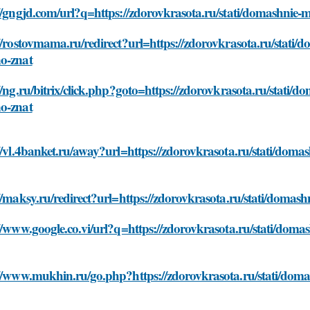
//gngjd.com/url?q=https://zdorovkrasota.ru/stati/domashnie-
//rostovmama.ru/redirect?url=https://zdorovkrasota.ru/stati/
o-znat
//ng.ru/bitrix/click.php?goto=https://zdorovkrasota.ru/stati/
o-znat
//vl.4banket.ru/away?url=https://zdorovkrasota.ru/stati/dom
//maksy.ru/redirect?url=https://zdorovkrasota.ru/stati/domas
//www.google.co.vi/url?q=https://zdorovkrasota.ru/stati/dom
://www.mukhin.ru/go.php?https://zdorovkrasota.ru/stati/doma