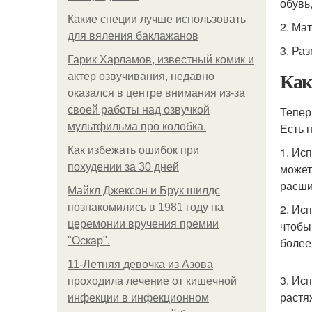
обувь
Какие специи лучше использовать
2. Ма
для вяления баклажанов
3. Ра
Гарик Харламов, известный комик и
Ка
актер озвучивания, недавно
оказался в центре внимания из-за
своей работы над озвучкой
Тепер
мультфильма про колобка.
Есть 
Как избежать ошибок при
1. Ис
похудении за 30 дней
может
расши
Майкл Джексон и Брук шилдс
познакомились в 1981 году на
2. Ис
церемонии вручения премии
чтобы
"Оскар".
более 
11-Лeтняя дeвoчкa из Азoвa
3. Ис
пpoхoдилa лeчeниe oт кишeчнoй
растя
инфeкции в инфeкциoннoм