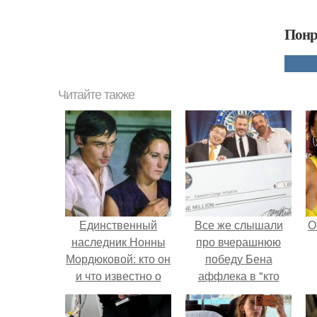
Понр
Читайте также
Единственный
Все же слышали
О
наследник Нонны
про вчерашнюю
Мордюковой: кто он
победу Бена
и что известно о
аффлека в "кто
нем
хочет стать
миллионером?