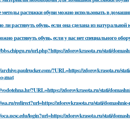
 методы растяжки обуви можно использовать в домашн
 ли растянуть обувь, если она сделана из натуральной
ожно растянуть обувь, если у вас нет специального обо
//bbs.chipgu.ru/url.php?https://zdorovkrasota.ru/stati/domas
//archive.paulrucker.com/?URL=https://zdorovkrasota.ru/stat
o-znat
://vodotehna.hr/?URL=https://zdorovkrasota.ru/stati/domashn
//ssa.ru/redirect?url=https://zdorovkrasota.ru/stati/domashni
//oca.ucsc.edu/login?url=https://zdorovkrasota.ru/stati/doma