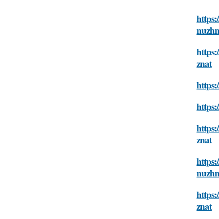
https:
nuzhn
https:
znat
https:
https:
https
znat
https:
nuzhn
https:
znat