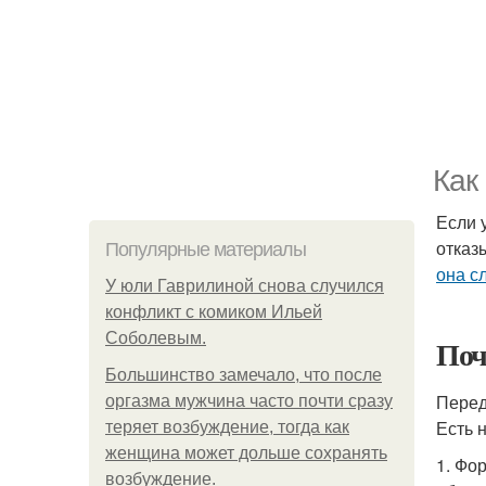
Как
Если у
отказ
Популярные материалы
она с
У юли Гаврилиной снова случился
конфликт с комиком Ильей
Соболевым.
Поч
Большинство замечало, что после
Перед
оргазма мужчина часто почти сразу
Есть 
теряет возбуждение, тогда как
женщина может дольше сохранять
1. Фо
возбуждение.