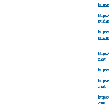
https:
https:
nuzhn
https:
nuzhn
https:
znat
https:
https:
znat
https
znat