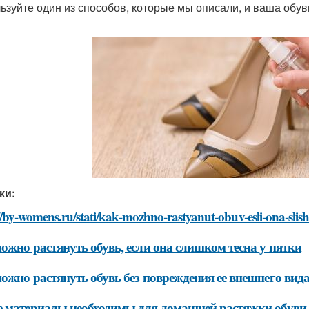
ьзуйте один из способов, которые мы описали, и ваша обув
ки:
//by-womens.ru/stati/kak-mozhno-rastyanut-obuv-esli-ona-slis
ожно растянуть обувь, если она слишком тесна у пятки
ожно растянуть обувь без повреждения ее внешнего вид
 материалы необходимы для домашней растяжки обуви