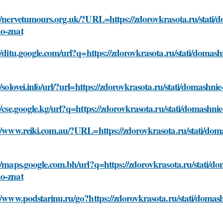
//nervetumours.org.uk/?URL=https://zdorovkrasota.ru/stati/
o-znat
//ditu.google.com/url?q=https://zdorovkrasota.ru/stati/domas
//solovei.info/url/?url=https://zdorovkrasota.ru/stati/domash
//cse.google.kg/url?q=https://zdorovkrasota.ru/stati/domashn
://www.reiki.com.au/?URL=https://zdorovkrasota.ru/stati/dom
//maps.google.com.bh/url?q=https://zdorovkrasota.ru/stati/d
o-znat
//www.podstarinu.ru/go?https://zdorovkrasota.ru/stati/domas