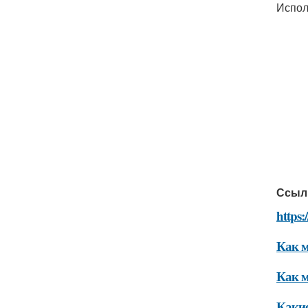
Испол
Ссыл
https:
Как м
Как м
Какие