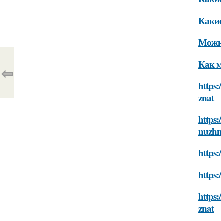
Какие
Можно
Как м
⇦
https:
znat
https:
nuzhn
https
https:
https:
znat