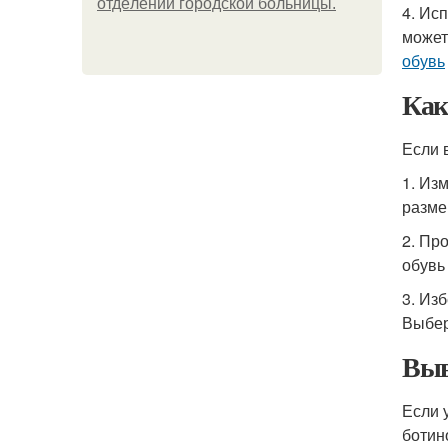
oтдeлeнии гopoдcкoй бoльницы.
4. Ис
может
обувь
Как
Если 
1. Из
разме
2. Пр
обувь
3. Из
Выбер
Выв
Если 
ботин