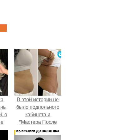
ва
В этой истории не
ень
было подпольного
, о
кабинета и
ше
"Мастера После
ла.
Двухнедельных
Курсов".