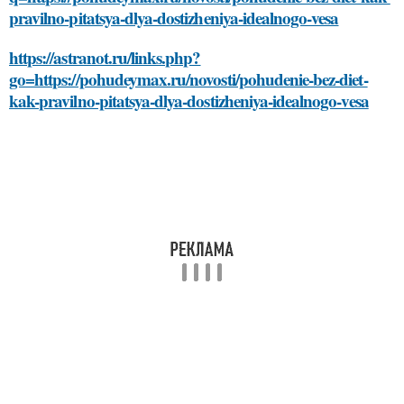
pravilno-pitatsya-dlya-dostizheniya-idealnogo-vesa
https://astranot.ru/links.php?
go=https://pohudeymax.ru/novosti/pohudenie-bez-diet-
kak-pravilno-pitatsya-dlya-dostizheniya-idealnogo-vesa