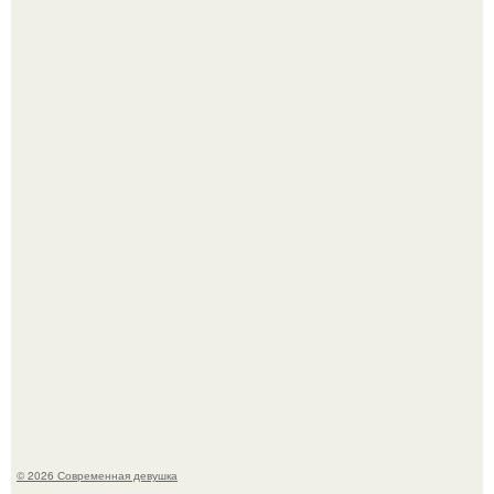
Бывшая актриса для самых взрослых амаранта Хэнк
стала сенатором в Колумбии.
У юли Гаврилиной снова случился конфликт с комиком
Ильей Соболевым.
© 2026 Современная девушка