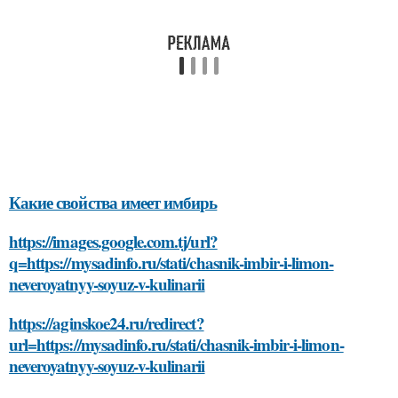
Какие свойства имеет имбирь
https://images.google.com.tj/url?
q=https://mysadinfo.ru/stati/chasnik-imbir-i-limon-
neveroyatnyy-soyuz-v-kulinarii
https://aginskoe24.ru/redirect?
url=https://mysadinfo.ru/stati/chasnik-imbir-i-limon-
neveroyatnyy-soyuz-v-kulinarii