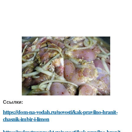
Ссылки:
https://dom-na-vodah.ru/novosti/kak-pravilno-hranit-
chasnik-imbir-i-limon
https://mdmstroyproekt.ru/novosti/kak-pravilno-hranit-