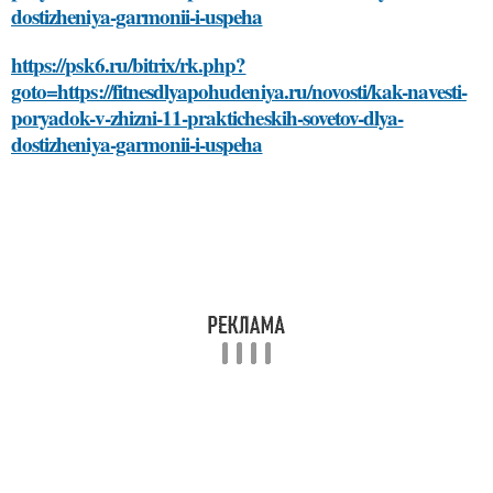
dostizheniya-garmonii-i-uspeha
https://psk6.ru/bitrix/rk.php?
goto=https://fitnesdlyapohudeniya.ru/novosti/kak-navesti-
poryadok-v-zhizni-11-prakticheskih-sovetov-dlya-
dostizheniya-garmonii-i-uspeha