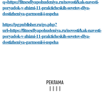
q=https://fitnesdlyapohudeniya.ru/novosti/kak-navesti-
poryadok-v-zhizni-11-prakticheskih-sovetov-dlya-
dostizheniya-garmonii-i-uspeha
https://pgpublisher.ru/go.php?
url=https://fitnesdlyapohudeniya.ru/novosti/kak-navesti-
poryadok-v-zhizni-11-prakticheskih-sovetov-dlya-
dostizheniya-garmonii-i-uspeha