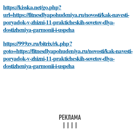
https://kisska.net/go.php?
url=https://fitnesdlyapohudeniya.ru/novosti/kak-navesti-
poryadok-v-zhizni-11-prakticheskih-sovetov-dlya-
dostizheniya-garmonii-i-uspeha
https://999zv.ru/bitrix/rk.php?
goto=https://fitnesdlyapohudeniya.ru/novosti/kak-navesti-
poryadok-v-zhizni-11-prakticheskih-sovetov-dlya-
dostizheniya-garmonii-i-uspeha