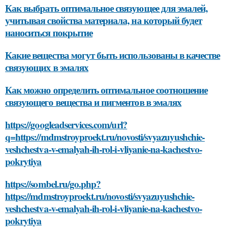
Как выбрать оптимальное связующее для эмалей,
учитывая свойства материала, на который будет
наноситься покрытие
Какие вещества могут быть использованы в качестве
связующих в эмалях
Как можно определить оптимальное соотношение
связующего вещества и пигментов в эмалях
https://googleadservices.com/url?
q=https://mdmstroyproekt.ru/novosti/svyazuyushchie-
veshchestva-v-emalyah-ih-rol-i-vliyanie-na-kachestvo-
pokrytiya
https://sombel.ru/go.php?
https://mdmstroyproekt.ru/novosti/svyazuyushchie-
veshchestva-v-emalyah-ih-rol-i-vliyanie-na-kachestvo-
pokrytiya