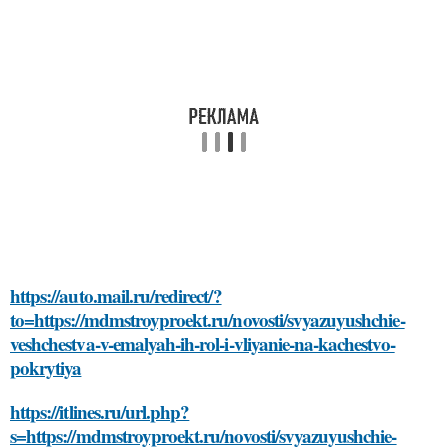
https://auto.mail.ru/redirect/?
to=https://mdmstroyproekt.ru/novosti/svyazuyushchie-
veshchestva-v-emalyah-ih-rol-i-vliyanie-na-kachestvo-
pokrytiya
https://itlines.ru/url.php?
s=https://mdmstroyproekt.ru/novosti/svyazuyushchie-