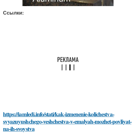
Ссылки:
https://iamledi.info/stati/kak-izmenenie-kolichestva-
svyazuyushchego-veshchestva-v-emalyah-mozhet-povliyat-
na-ih-svoystva