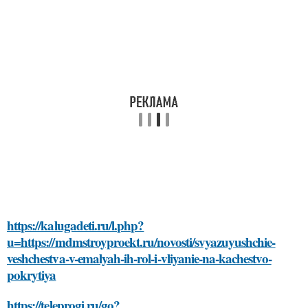
https://kalugadeti.ru/l.php?
u=https://mdmstroyproekt.ru/novosti/svyazuyushchie-
veshchestva-v-emalyah-ih-rol-i-vliyanie-na-kachestvo-
pokrytiya
https://teleprogi.ru/go?