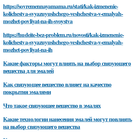
https://sovremennayamama.ru/stati/kak-izmenenie-
kolichestva-svyazuyushchego-veshchestva-v-emalyah-
mozhet-povliyat-na-ih-svoystva
https://hudeite-bez-problem.ru/novosti/kak-izmenenie-
kolichestva-svyazuyushchego-veshchestva-v-emalyah-
mozhet-povliyat-na-ih
Какие факторы могут влиять на выбор связующего
вещества для эмалей
Как связующее вещество влияет на качество
покрытия эмалями
Что такое связующее вещество в эмалях
Какие технологии нанесения эмалей могут повлиять
на выбор связующего вещества