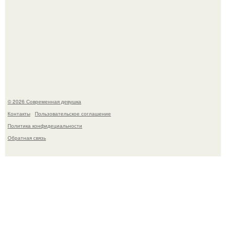
Лишь в том случае, если есть в истории моды идеал, то
это Синди Кроуфорд.
© 2026 Современная девушка
Контакты
Пользовательское соглашение
Политика конфидециальности
Обратная связь