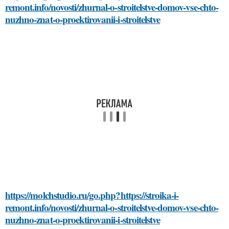
remont.info/novosti/zhurnal-o-stroitelstve-domov-vse-chto-
nuzhno-znat-o-proektirovanii-i-stroitelstve
https://molchstudio.ru/go.php?https://stroika-i-
remont.info/novosti/zhurnal-o-stroitelstve-domov-vse-chto-
nuzhno-znat-o-proektirovanii-i-stroitelstve