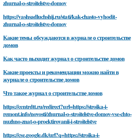
zhurnal-o-stroitelstve-domov
https://vashsadluchshij.ru/stati/kak-chasto-vyhodit-
zhurnal-o-stroitelstve-domov
Какие темы обсуждаются в журнале о строительстве
домов
Как часто выходит журнал о строительстве домов
Какие проекты и рекомендации можно найти в
журнале о строительстве домов
Что такое журнал о строительстве домов
https://centrdtt.ru/redirect?url=https://stroika-i-
remont.info/novosti/zhurnal-o-stroitelstve-domov-vse-chto-
nuzhno-znat-o-proektirovanii-i-stroitelstve
https://cse.google.dk/url?q=https://stroika-i-