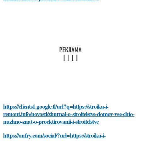
https://clients1.google.tl/url?q=https://stroika-i-
remont.info/novosti/zhurnal-o-stroitelstve-domov-vse-chto-
nuzhno-znat-o-proektirovanii-i-stroitelstve
https://onfry.com/social/?url=https://stroika-i-