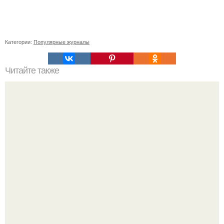
Категории:
Популярные журналы
Читайте также
Подбор очков по форме лица для мужчин: простой
способ выглядеть стильно