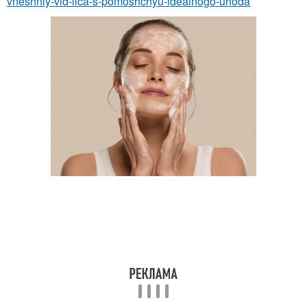
vneshniy-vid-lica-s-pomoshchyu-idealnogo-uhoda