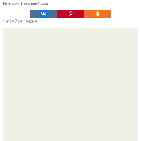
Категории:
Идеальный уход
Читайте также
Проблемы с кожей: что говорит о нас наличие прыщей
на лице