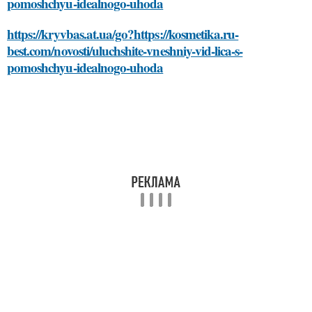
pomoshchyu-idealnogo-uhoda
https://kryvbas.at.ua/go?https://kosmetika.ru-
best.com/novosti/uluchshite-vneshniy-vid-lica-s-
pomoshchyu-idealnogo-uhoda