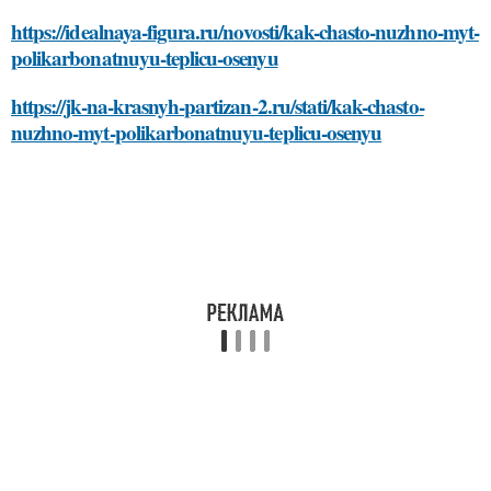
https://idealnaya-figura.ru/novosti/kak-chasto-nuzhno-myt-
polikarbonatnuyu-teplicu-osenyu
https://jk-na-krasnyh-partizan-2.ru/stati/kak-chasto-
nuzhno-myt-polikarbonatnuyu-teplicu-osenyu