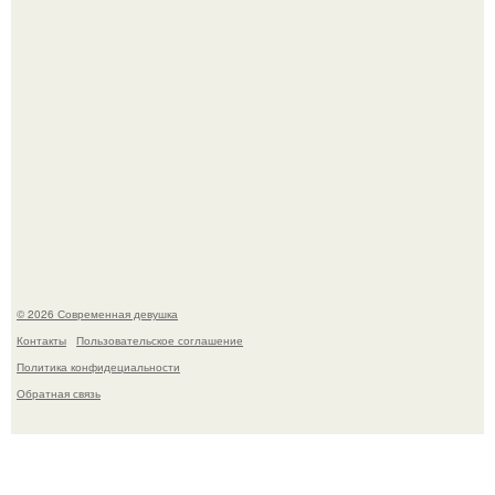
Приготовь ПП лепешку с сыром и творогом.
© 2026 Современная девушка
Контакты
Пользовательское соглашение
Политика конфидециальности
Обратная связь