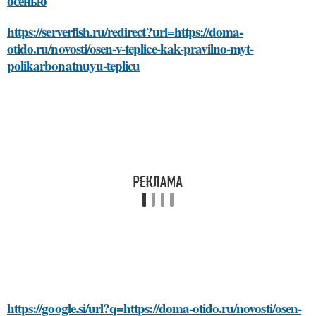
осенью
https://serverfish.ru/redirect?url=https://doma-
otido.ru/novosti/osen-v-teplice-kak-pravilno-myt-
polikarbonatnuyu-teplicu
https://google.si/url?q=https://doma-otido.ru/novosti/osen-