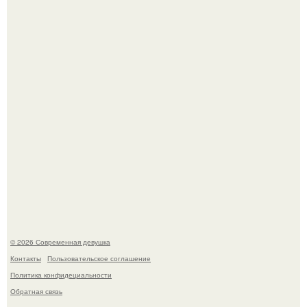
это Синди Кроуфорд.
Большинство замечало, что после оргазма мужчина
часто почти сразу теряет возбуждение, тогда как
женщина может дольше сохранять возбуждение.
© 2026 Современная девушка
Контакты
Пользовательское соглашение
Политика конфидециальности
Обратная связь