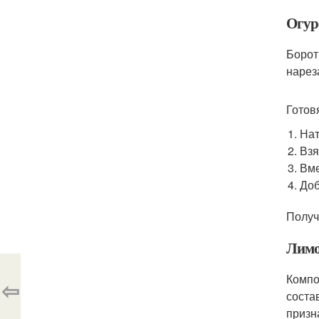
Огур
Борот
нарез
Готов
Нат
Взя
Вме
Доб
Получ
Лимо
Компо
⇦
соста
призн