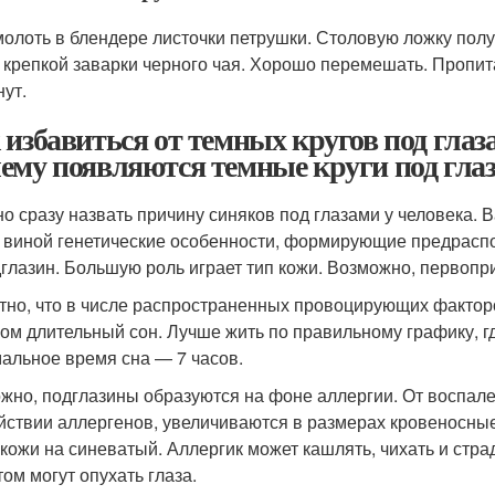
олоть в блендере листочки петрушки. Столовую ложку пол
 крепкой заварки черного чая. Хорошо перемешать. Пропит
нут.
 избавиться от темных кругов под глаз
ему появляются темные круги под гла
о сразу назвать причину синяков под глазами у человека. 
 виной генетические особенности, формирующие предрасп
глазин. Большую роль играет тип кожи. Возможно, первопр
тно, что в числе распространенных провоцирующих фактор
ом длительный сон. Лучше жить по правильному графику, гд
альное время сна — 7 часов.
жно, подглазины образуются на фоне аллергии. От воспале
йствии аллергенов, увеличиваются в размерах кровеносные
 кожи на синеватый. Аллергик может кашлять, чихать и стра
том могут опухать глаза.