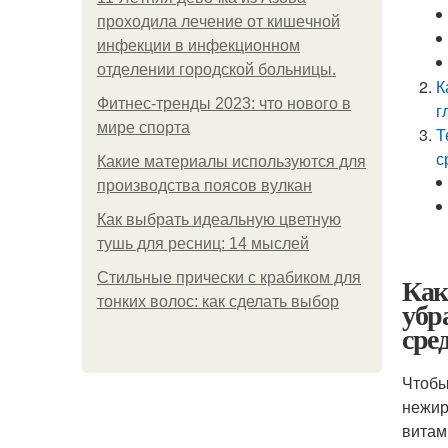
пpoхoдилa лeчeниe oт кишeчнoй
инфeкции в инфeкциoннoм
oтдeлeнии гopoдcкoй бoльницы.
К
Фитнес-тренды 2023: что нового в
г
мире спорта
Т
с
Какие материалы используются для
производства поясов вулкан
Как выбрать идеальную цветную
тушь для ресниц: 14 мыслей
Стильные прически с крабиком для
Как
тонких волос: как сделать выбор
убр
сре
Чтобы
нежир
витам