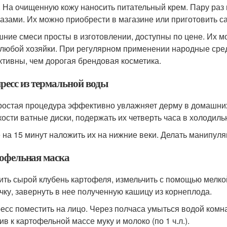
. На очищенную кожу наносить питательный крем. Пару раз 
лазами. Их можно приобрести в магазине или приготовить с
ние смеси просты в изготовлении, доступны по цене. Их мо
 любой хозяйки. При регулярном применении народные сред
тивны, чем дорогая брендовая косметика.
ресс из термальной воды
ростая процедура эффективно увлажняет дерму в домашних
кости ватные диски, подержать их четверть часа в холодиль
 на 15 минут наложить их на нижние веки. Делать манипул
офельная маска
ить сырой клубень картофеля, измельчить с помощью мелкой
чку, завернуть в нее полученную кашицу из корнеплода.
есс поместить на лицо. Через полчаса умыться водой комн
в к картофельной массе муку и молоко (по 1 ч.л.).