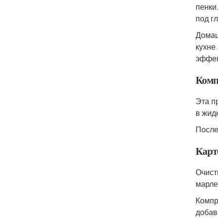
пенки
под г
Домаш
кухне
эффек
Комп
Эта п
в жид
После
Карт
Очист
марле
Компр
добави