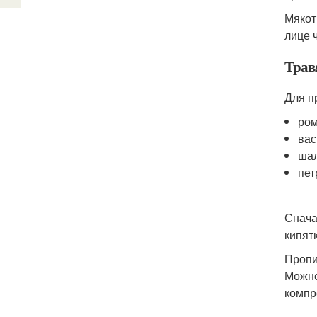
Мякот
лице 
Трав
Для п
ром
вас
ша
пет
Снача
кипятк
Пропи
Можно
компр