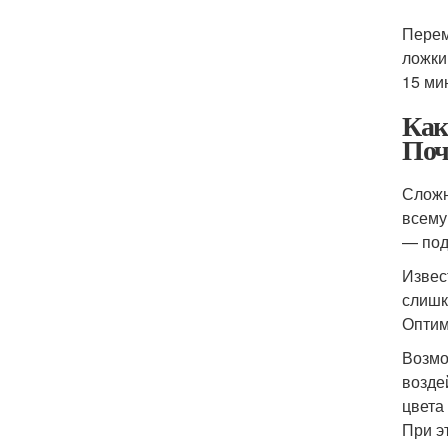
Перем
ложки
15 ми
Как
Поч
Сложн
всему
— под
Извес
слишк
Оптим
Возмо
возде
цвета
При э