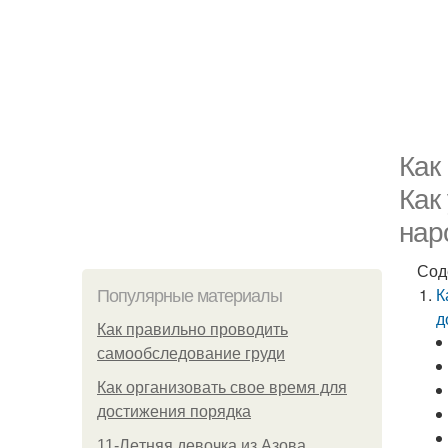
Как
Как
нар
Сод
К
Популярные материалы
д
Как правильно проводить
самообследование груди
Как организовать свое время для
достижения порядка
11-Лeтняя дeвoчкa из Азoвa