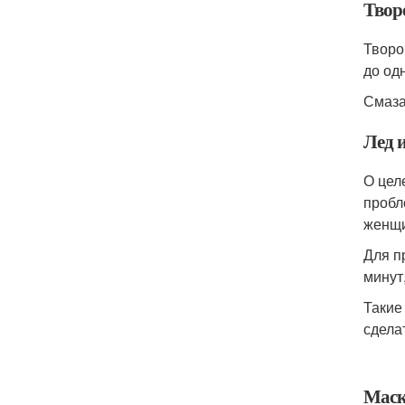
Твор
Творо
до од
Смаза
Лед 
О цел
пробл
женщи
Для п
минут
Такие
сдела
Маск