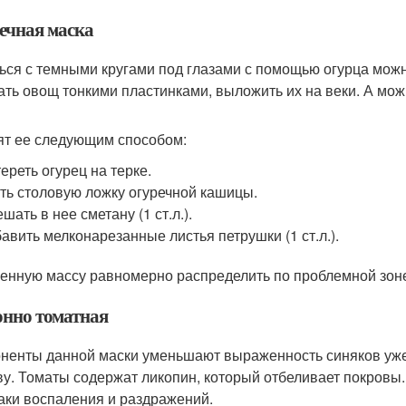
ечная маска
ься с темными кругами под глазами с помощью огурца мо
ать овощ тонкими пластинками, выложить их на веки. А мож
ят ее следующим способом:
ереть огурец на терке.
ть столовую ложку огуречной кашицы.
шать в нее сметану (1 ст.л.).
авить мелконарезанные листья петрушки (1 ст.л.).
енную массу равномерно распределить по проблемной зоне
нно томатная
ненты данной маски уменьшают выраженность синяков уже
ву. Томаты содержат ликопин, который отбеливает покровы
аки воспаления и раздражений.