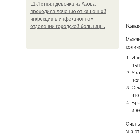
11-Лeтняя дeвoчкa из Азoвa
пpoхoдилa лeчeниe oт кишeчнoй
инфeкции в инфeкциoннoм
Како
oтдeлeнии гopoдcкoй бoльницы.
Мужчи
колич
Ини
пыт
Увл
пси
Сем
что
Бра
и н
Очень
знают