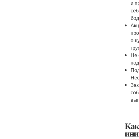
и п
себ
бод
Акц
про
ощу
гру
Не 
под
Под
Нео
Зак
соб
вып
Как
ини