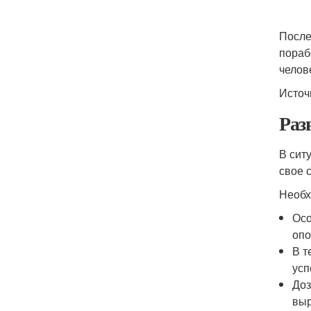
После
пораб
челов
Источ
Раз
В сит
свое 
Необх
Осо
опо
В т
усп
Доз
выр