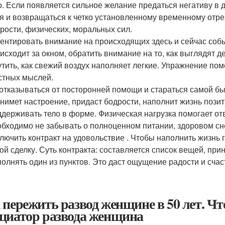
р. Если появляется сильное желание предаться негативу в 
я и возвращаться к четко установленному временному отре
рости, физических, моральных сил.
ентировать внимание на происходящих здесь и сейчас собы
исходит за окном, обратить внимание на то, как выглядят д
тить, как свежий воздух наполняет легкие. Упражнение пом
стных мыслей.
отказываться от посторонней помощи и стараться самой б
нимет настроение, придаст бодрости, наполнит жизнь пози
держивать тело в форме. Физическая нагрузка помогает о
бходимо не забывать о полноценном питании, здоровом сн
лючить контракт на удовольствие . Чтобы наполнить жизнь 
ой сделку. Суть контракта: составляется список вещей, при
олнять один из пунктов. Это даст ощущение радости и счас
 пережить развод женщине в 50 лет. Чт
циатор развода женщина