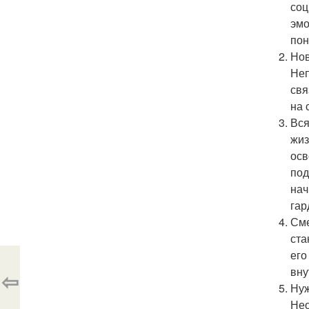
соц
эмо
пон
Нов
Неп
свя
на 
Вся
жиз
осв
под
нач
гар
Сме
ста
его
вну
⇦
Нуж
Нео