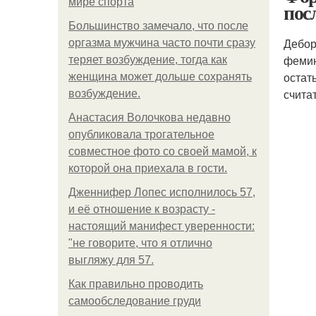
мире спорта
посл
Большинство замечало, что после
Дебор
оргазма мужчина часто почти сразу
фемин
теряет возбуждение, тогда как
остат
женщина может дольше сохранять
счита
возбуждение.
Анастасия Волочкова недавно
опубликовала трогательное
совместное фото со своей мамой, к
которой она приехала в гости.
Дженнифер Лопес исполнилось 57,
и её отношение к возрасту -
настоящий манифест уверенности:
"не говорите, что я отлично
выгляжу для 57.
Как правильно проводить
самообследование груди