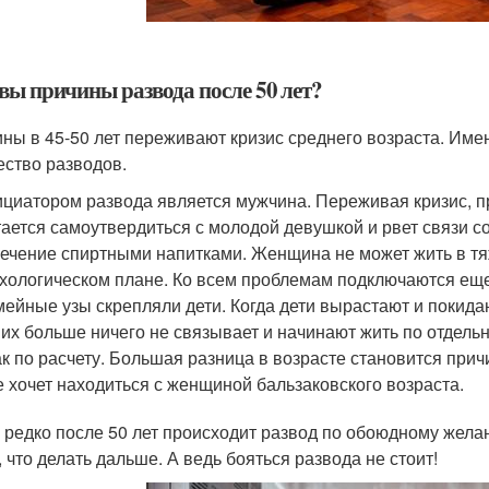
вы причины развода после 50 лет?
ны в 45-50 лет переживают кризис среднего возраста. Име
ество разводов.
циатором развода является мужчина. Переживая кризис, п
ается самоутвердиться с молодой девушкой и рвет связи со
ечение спиртными напитками. Женщина не может жить в тя
хологическом плане. Ко всем проблемам подключаются еще
ейные узы скрепляли дети. Когда дети вырастают и покидаю
 их больше ничего не связывает и начинают жить по отдельн
к по расчету. Большая разница в возрасте становится прич
е хочет находиться с женщиной бальзаковского возраста.
 редко после 50 лет происходит развод по обоюдному жела
, что делать дальше. А ведь бояться развода не стоит!