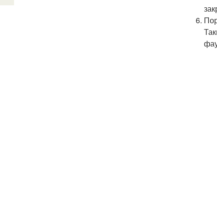
зак
Пор
Так
фау