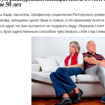
е 50 лет
а Карр, писатель, профессор социологии Ратгерского универ
изма, женщины ценят брак и семью, и по-прежнему боятся 
ься одни, но они пытаются не подавать виду. Неужели стои
ть брак единственным способом чувствовать себя счастли