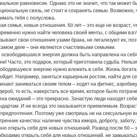
иальное равновесие. Однако это не значит, что так может б
циональную связь, не стоит и сохранять семью. Возможно, ч
имать тебя с полуслова.
ая семья, новые отношения. 50 лет – это еще не возраст, 
ременно нужно найти человека своей мечты, с общими взгл
зывают свои отношения узами брака, не легализуют их, поэ
самом деле – они являются счастливыми семьями.
 освободившаяся энергия должна быть направлена на себя
ни! Часто, это подарок, который приготовила судьба. Нель
ободившуюся энергию нужно вложить в себя. Жизнь богата,
ойдет. Например, заняться карьерным ростом, найти для с
инают заниматься своим телом – ходят на фитнес, аэробику
дероб, то есть, наверстать все время, которое было потраче
на ожиданий – это прекрасно. Зачастую люди находят себ
ндартам. И не всегда это оказывается приемлемым. Возрас
 предпочтения. Поэтому уже смотришь не на сексуальную 
тренние качества: наличие чувства юмора, доброту, заботу
но открыть себя для новых отношений. Развод после 50 – э
бходимо открыть себя для новых отношений, не замыкаться