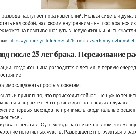
 развода наступает пора изменений. Нельзя сидеть и думать
отать над собой, над своим внутренним «я», постараться и
ек может на позитиве шагнуть в новую жизнь и быть счастли
ник:
https://yahudeyu.info/novosti/forum-razvedennyh-zhenshchi
вод после 25 лет брака. Переживание р
уации, когда женщина разводится с детьми, в первую очере
состояние.
одимо следовать простым советам:
знать и принять то, что происходит сейчас. Не нужно теши
мнится и вернется. Это происходит, но в редких случаях.
ечение первых месяцев не принимать кардинальные решен
окоиться .
ировать негатив . Суть метода заключается в том, что женщ
ажение негативных чувств. Разрешается погрузиться в ра